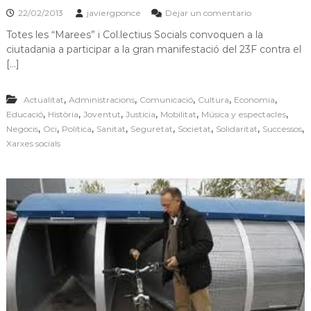
22/02/2013
javiergponce
Dejar un comentario
Totes les “Marees” i Col.lectius Socials convoquen a la
ciutadania a participar a la gran manifestació del 23F contra el
[…]
,
,
,
,
,
Actualitat
Administracions
Comunicació
Cultura
Economia
,
,
,
,
,
,
Educació
Història
Joventut
Justícia
Mobilitat
Música y espectacles
,
,
,
,
,
,
,
,
Negocis
Oci
Política
Sanitat
Seguretat
Societat
Solidaritat
Successos
Xarxes socials