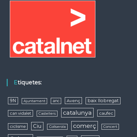
Etiquetes:
9N
baix llobregat
Avenç
anc
Ajuntament
catalunya
caufec
can vidalet
Castellers
comerç
Ciu
ciclisme
Collserola
Concert