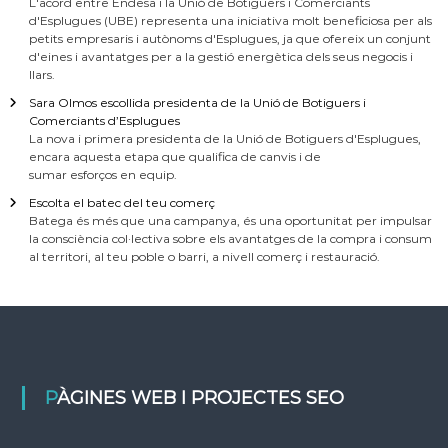
L'acord entre Endesa i la Unió de Botiguers i Comerciants
d'Esplugues (UBE) representa una iniciativa molt beneficiosa per als
petits empresaris i autònoms d'Esplugues, ja que ofereix un conjunt
d'eines i avantatges per a la gestió energètica dels seus negocis i
llars.
Sara Olmos escollida presidenta de la Unió de Botiguers i
Comerciants d’Esplugues
La nova i primera presidenta de la Unió de Botiguers d'Esplugues,
encara aquesta etapa que qualifica de canvis i de
sumar esforços en equip.
Escolta el batec del teu comerç
Batega és més que una campanya, és una oportunitat per impulsar
la consciència col·lectiva sobre els avantatges de la compra i consum
al territori, al teu poble o barri, a nivell comerç i restauració.
PÀGINES WEB I PROJECTES SEO