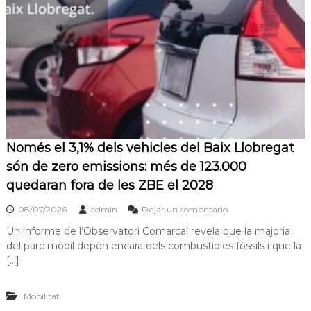
s
m
a
d
c
e
i
L
ó
d
l
'
o
E
b
s
p
r
l
e
Només el 3,1% dels vehicles del Baix Llobregat
u
g
g
són de zero emissions: més de 123.000
u
a
quedaran fora de les ZBE el 2028
e
t
s
d
08/07/2026
admin
Dejar un comentario
e
Un informe de l’Observatori Comarcal revela que la majoria
L
del parc mòbil depèn encara dels combustibles fòssils i que la
l
o
[…]
b
r
e
Mobilitat
g