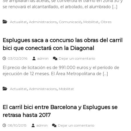
Se ampliarán las aceras, se convertirá el tramo en zona 30 y
se renovará el alcantarillado, el arbolado, el alumbrado […]
,
,
,
,
Actualitat
Administracions
Comunicació
Mobilitat
Obres
Esplugues saca a concurso las obras del carril
bici que conectará con la Diagonal
03/02/2016
admin
Dejar un comentario
El precio de licitación es de 991.000 euros y el período de
ejecución de 12 meses. El Área Metropolitana de […]
,
,
Actualitat
Administracions
Mobilitat
El carril bici entre Barcelona y Esplugues se
retrasa hasta 2017
08/10/2015
admin
Dejar un comentario