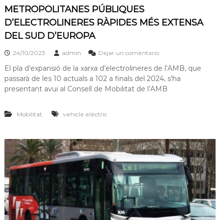
METROPOLITANES PÚBLIQUES
D’ELECTROLINERES RÀPIDES MÉS EXTENSA
DEL SUD D’EUROPA
24/10/2023
admin
Dejar un comentario
El pla d’expansió de la xarxa d’electrolineres de l’AMB, que
passarà de les 10 actuals a 102 a finals del 2024, s’ha
presentant avui al Consell de Mobilitat de l’AMB
Mobilitat
vehicle elèctric