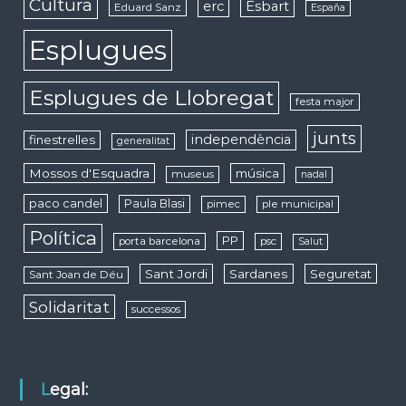
Cultura
erc
Esbart
Eduard Sanz
España
Esplugues
Esplugues de Llobregat
festa major
junts
independència
finestrelles
generalitat
Mossos d'Esquadra
música
museus
nadal
paco candel
Paula Blasi
pimec
ple municipal
Política
PP
porta barcelona
psc
Salut
Sant Jordi
Sardanes
Seguretat
Sant Joan de Déu
Solidaritat
successos
Legal: