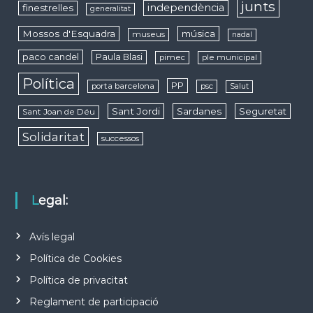
junts
independència
finestrelles
generalitat
Mossos d'Esquadra
música
museus
nadal
paco candel
Paula Blasi
pimec
ple municipal
Política
PP
porta barcelona
psc
Salut
Sant Jordi
Sardanes
Seguretat
Sant Joan de Déu
Solidaritat
successos
Legal:
Avís legal
Política de Cookies
Política de privacitat
Reglament de participació