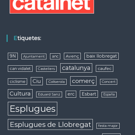
Etiquetes:
9N
baix llobregat
Avenç
anc
Ajuntament
catalunya
caufec
can vidalet
Castellers
comerç
Ciu
ciclisme
Collserola
Concert
Cultura
erc
Esbart
Eduard Sanz
España
Esplugues
Esplugues de Llobregat
festa major