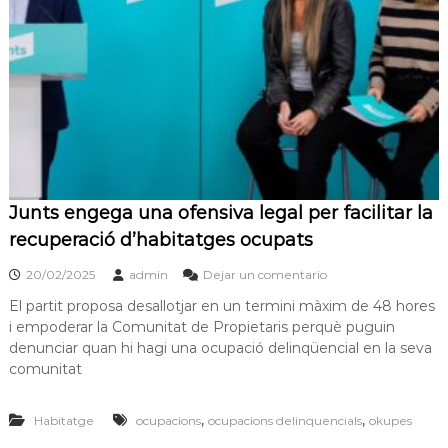
s
m
a
d
c
e
i
L
ó
d
l
'
o
E
b
s
p
r
l
e
Junts engega una ofensiva legal per facilitar la
u
g
g
recuperació d’habitatges ocupats
u
a
e
20/02/2025
admin
Dejar un comentario
t
s
d
El partit proposa desallotjar en un termini màxim de 48 hores
e
i empoderar la Comunitat de Propietaris perquè puguin
L
denunciar quan hi hagi una ocupació delinqüencial en la seva
l
comunitat
o
b
r
,
,
Habitatge
ocupacions
ocupacions delinquencials
okupes
e
g