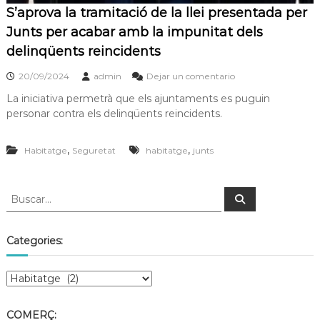
S’aprova la tramitació de la llei presentada per
Junts per acabar amb la impunitat dels
delinqüents reincidents
20/09/2024
admin
Dejar un comentario
La iniciativa permetrà que els ajuntaments es puguin
personar contra els delinqüents reincidents.
,
,
Habitatge
Seguretat
habitatge
junts
Categories:
COMERÇ: