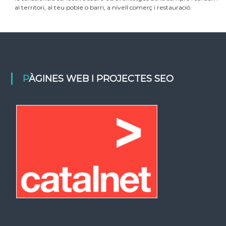
al territori, al teu poble o barri, a nivell comerç i restauració.
PÀGINES WEB I PROJECTES SEO