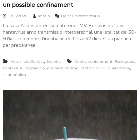
un possible confinament
11/05/2026
admin
Dejar un comentario
La soca Andes detectada al creuer MV Hondius és l’únic
hantavirus amb transmissió interpersonal, una letalitat del 30-
50% i un període d’incubació de fins a 42 dies. Guia pràctica
per preparar-se.
,
,
,
,
,
Actualitat
Sanitat
Societat
Andes
confinament
Esplugues
,
,
,
,
,
hantavirus
preparació
preparacionisme
proteccio civil
quarantena
salut pública