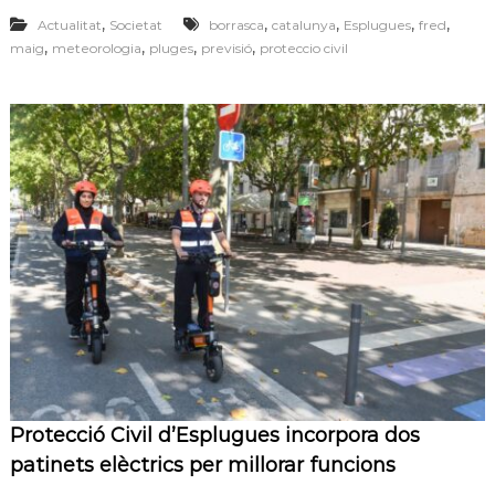
,
,
,
,
,
Actualitat
Societat
borrasca
catalunya
Esplugues
fred
,
,
,
,
maig
meteorologia
pluges
previsió
proteccio civil
Protecció Civil d’Esplugues incorpora dos
patinets elèctrics per millorar funcions