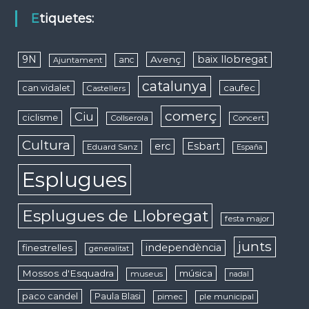
Etiquetes:
9N
baix llobregat
Avenç
anc
Ajuntament
catalunya
caufec
can vidalet
Castellers
comerç
Ciu
ciclisme
Collserola
Concert
Cultura
erc
Esbart
Eduard Sanz
España
Esplugues
Esplugues de Llobregat
festa major
junts
independència
finestrelles
generalitat
Mossos d'Esquadra
música
museus
nadal
paco candel
Paula Blasi
pimec
ple municipal