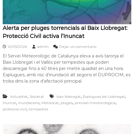
Alerta per pluges torrencials al Baix Llobregat:
Protecció Civil activa l’Inuncat
12/05/2026
admin
Dejar un comentario
El Servei Meteorològic de Catalunya eleva a avís taronja el
Baix Llobregat i el Vallès per tempestes que poden
descarregar fins a 40 litres per metre quadrat en una hora.
Esplugues, amb risc d’inundació alt segons el DUPROCIM, es
troba dins la zona d’afectació principal.
,
,
,
Actualitat
Societat
baix llobregat
Esplugues de Llobregat
,
,
,
,
,
Inuncat
inundacions
Meteocat
pluges
previsió meteorològica
,
proteccio civil
tempestes