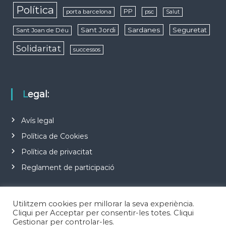
Política
PP
porta barcelona
psc
Salut
Sant Jordi
Sardanes
Seguretat
Sant Joan de Déu
Solidaritat
successos
Legal:
Avís legal
Política de Cookies
Política de privacitat
Reglament de participació
Utilitzem cookies per millorar la seva experiència.
Cliqui per Acceptar per consentir-les totes. Cliqui
Gestionar per controlar-les.