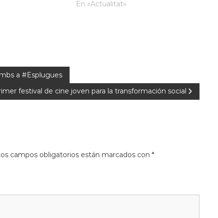
En «Actualitat»
 Tombs a #Esplugues
imer festival de cine joven para la transformación social
os campos obligatorios están marcados con
*