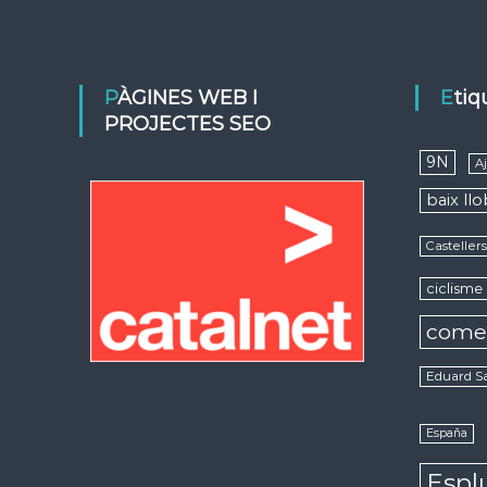
PÀGINES WEB I
Eti
PROJECTES SEO
9N
A
baix ll
Casteller
ciclisme
come
Eduard S
España
Espl