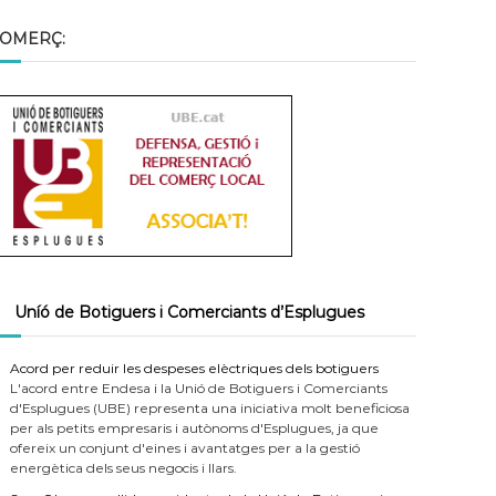
OMERÇ:
Uníó de Botiguers i Comerciants d’Esplugues
Acord per reduir les despeses elèctriques dels botiguers
L'acord entre Endesa i la Unió de Botiguers i Comerciants
d'Esplugues (UBE) representa una iniciativa molt beneficiosa
per als petits empresaris i autònoms d'Esplugues, ja que
ofereix un conjunt d'eines i avantatges per a la gestió
energètica dels seus negocis i llars.