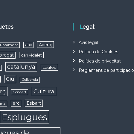
quetes:
Legal:
Avís legal
Avenç
anc
juntament
Política de Cookies
obregat
can vidalet
Política de privacitat
catalunya
caufec
s
Reglament de participaci
Ciu
Collserola
rç
Cultura
Concert
erc
Esbart
anz
Esplugues
ugues de