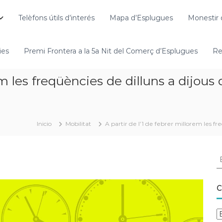
Telèfons útils d’interés
Mapa d’Esplugues
Monestir 
ies
Premi Frontera a la 5a Nit del Comerç d’Esplugues
Re
em les freqüències de dilluns a dijous 
Inicio
Mobilitat
A partir de l’1 de febrer millorem les fre
C