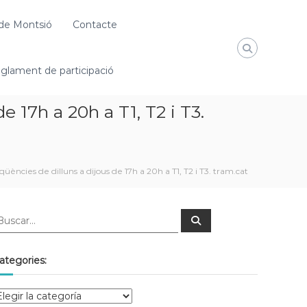
de Montsió
Contacte
glament de participació
de 17h a 20h a T1, T2 i T3.
qüències de dilluns a dijous de 17h a 20h a T1, T2 i T3. tram.cat
ategories: