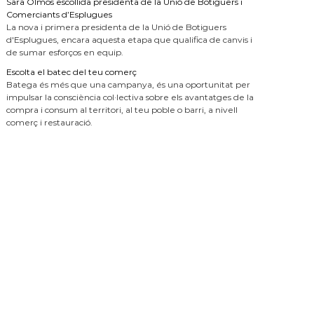
Sara Olmos escollida presidenta de la Unió de Botiguers i
Comerciants d’Esplugues
La nova i primera presidenta de la Unió de Botiguers
d'Esplugues, encara aquesta etapa que qualifica de canvis i
de sumar esforços en equip.
Escolta el batec del teu comerç
Batega és més que una campanya, és una oportunitat per
impulsar la consciència col·lectiva sobre els avantatges de la
compra i consum al territori, al teu poble o barri, a nivell
comerç i restauració.