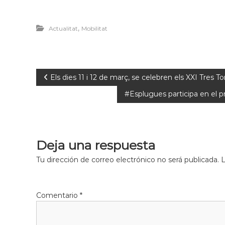
,
Actualitat
Mobilitat
Els dies 11 i 12 de març, se celebren els XXI Tres
#Esplugues participa en el pr
Deja una respuesta
Tu dirección de correo electrónico no será publicada.
L
Comentario
*