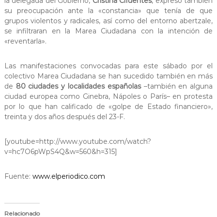
la delegada del Gobierno,
Cristina Cifuentes
, expresó también
su preocupación ante la «constancia» que tenía de que
grupos violentos y radicales, así como del entorno abertzale,
se infiltraran en la Marea Ciudadana con la intención de
«reventarla».
Las manifestaciones convocadas para este sábado por el
colectivo Marea Ciudadana se han sucedido también en más
de
80 ciudades y localidades españolas
–también en alguna
ciudad europea como Ginebra, Nápoles o París– en protesta
por lo que han calificado de «golpe de Estado financiero»,
treinta y dos años después del 23-F.
[youtube=http://www.youtube.com/watch?
v=hc7O6pWpS4Q&w=560&h=315]
Fuente:
www.elperiodico.com
Relacionado