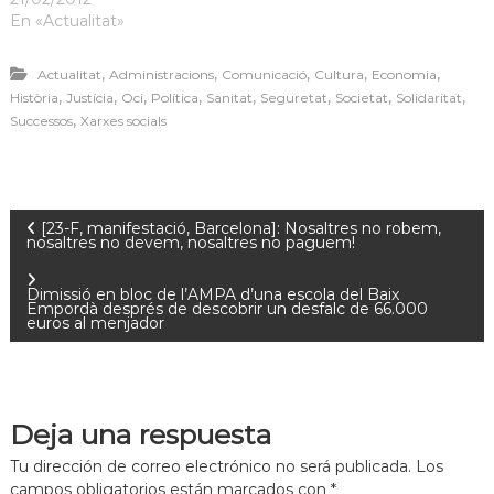
En «Actualitat»
,
,
,
,
,
Actualitat
Administracions
Comunicació
Cultura
Economia
,
,
,
,
,
,
,
,
Història
Justícia
Oci
Política
Sanitat
Seguretat
Societat
Solidaritat
,
Successos
Xarxes socials
[23-F, manifestació, Barcelona]: Nosaltres no robem,
nosaltres no devem, nosaltres no paguem!
Dimissió en bloc de l’AMPA d’una escola del Baix
Empordà després de descobrir un desfalc de 66.000
euros al menjador
Deja una respuesta
Tu dirección de correo electrónico no será publicada.
Los
campos obligatorios están marcados con
*