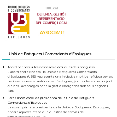
Uníó de Botiguers i Comerciants d’Esplugues
Acord per reduir les despeses elèctriques dels botiguers
L'acord entre Endesa i la Unió de Botiguers i Comerciants
d'Esplugues (UBE) representa una iniciativa molt beneficiosa per als
petits empresaris i autònoms d'Esplugues, ja que ofereix un conjunt
d'eines i avantatges per a la gestió energètica dels seus negocis i
llars.
Sara Olmos escollida presidenta de la Unió de Botiguers i
Comerciants d’Esplugues
La nova i primera presidenta de la Unió de Botiguers d'Esplugues,
encara aquesta etapa que qualifica de canvis i de
sumar esforços en equip.