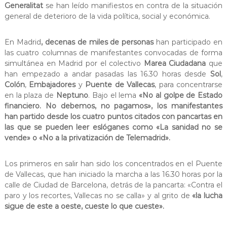
Generalitat
se han leído manifiestos en contra de la situación
general de deterioro de la vida política, social y económica.
En Madrid
, decenas de miles de personas
han participado en
las cuatro columnas de manifestantes convocadas de forma
simultánea en Madrid por el colectivo
Marea Ciudadana
que
han empezado a andar pasadas las 16.30 horas desde
Sol
,
Colón
,
Embajadores
y
Puente de Vallecas
, para concentrarse
en la plaza de
Neptuno
. Bajo el lema
«No al golpe de Estado
financiero. No debemos, no pagamos», los manifestantes
han partido desde los cuatro puntos citados con pancartas en
las que se pueden leer eslóganes como «La sanidad no se
vende» o «No a la privatización de Telemadrid».
Los primeros en salir han sido los concentrados en el Puente
de Vallecas, que han iniciado la marcha a las 16.30 horas por la
calle de Ciudad de Barcelona, detrás de la pancarta: «Contra el
paro y los recortes, Vallecas no se calla» y al grito de
«la lucha
sigue de este a oeste, cueste lo que cueste».