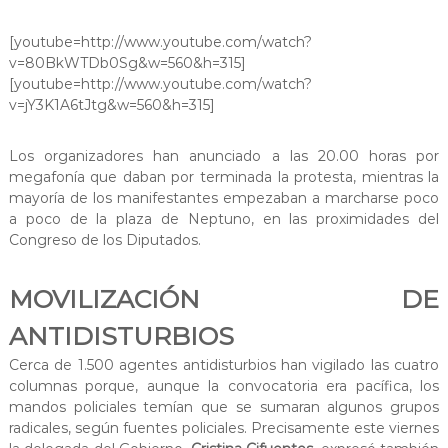
[youtube=http://www.youtube.com/watch?
v=80BkWTDb0Sg&w=560&h=315]
[youtube=http://www.youtube.com/watch?
v=jY3K1A6tJtg&w=560&h=315]
Los organizadores han anunciado a las 20.00 horas por
megafonía que daban por terminada la protesta, mientras la
mayoría de los manifestantes empezaban a marcharse poco
a poco de la plaza de Neptuno, en las proximidades del
Congreso de los Diputados.
MOVILIZACIÓN DE
ANTIDISTURBIOS
Cerca de 1.500 agentes antidisturbios han vigilado las cuatro
columnas porque, aunque la convocatoria era pacífica, los
mandos policiales temían que se sumaran algunos grupos
radicales, según fuentes policiales. Precisamente este viernes