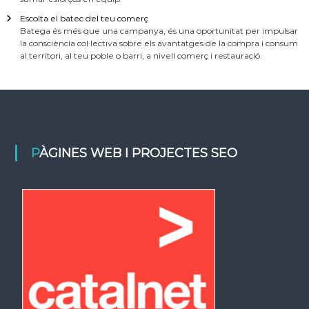
Escolta el batec del teu comerç
Batega és més que una campanya, és una oportunitat per impulsar
la consciència col·lectiva sobre els avantatges de la compra i consum
al territori, al teu poble o barri, a nivell comerç i restauració.
PÀGINES WEB I PROJECTES SEO