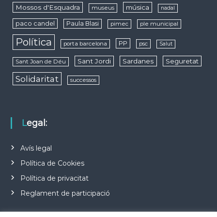
Mossos d'Esquadra
música
museus
nadal
paco candel
Paula Blasi
pimec
ple municipal
Política
PP
porta barcelona
psc
Salut
Sant Jordi
Sardanes
Seguretat
Sant Joan de Déu
Solidaritat
successos
Legal:
Avís legal
Política de Cookies
Política de privacitat
Reglament de participació