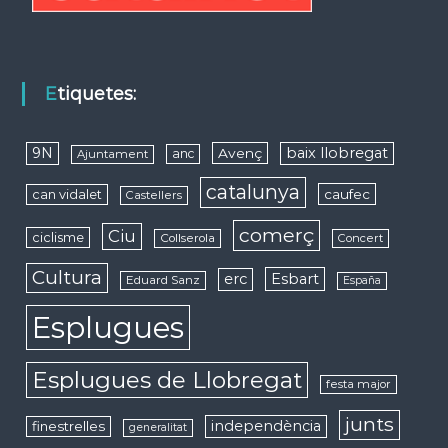
Etiquetes:
9N
baix llobregat
Avenç
anc
Ajuntament
catalunya
caufec
can vidalet
Castellers
comerç
Ciu
ciclisme
Collserola
Concert
Cultura
erc
Esbart
Eduard Sanz
España
Esplugues
Esplugues de Llobregat
festa major
junts
independència
finestrelles
generalitat