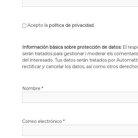
l
o
b
r
Acepto la
política de privacidad
.
e
g
a
Información básica sobre protección de datos:
El resp
t
serán tratados para gestionar i moderar els comentari
del interesado. Tus datos serán tratados por Automatti
rectificar y cancelar los datos, así como otros derecho
Nombre
*
Correo electrónico
*