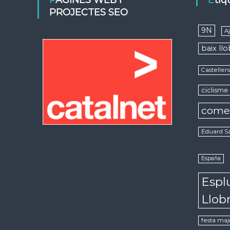
PÀGINES WEB I
Eti
PROJECTES SEO
9N
A
baix ll
Casteller
ciclisme
come
Eduard S
España
Espl
Llob
festa maj