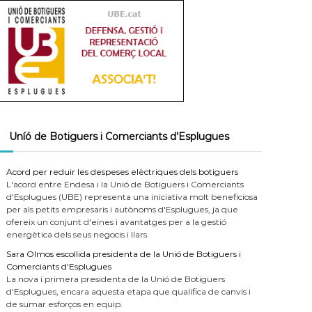
Uníó de Botiguers i Comerciants d’Esplugues
Acord per reduir les despeses elèctriques dels botiguers
L'acord entre Endesa i la Unió de Botiguers i Comerciants
d'Esplugues (UBE) representa una iniciativa molt beneficiosa
per als petits empresaris i autònoms d'Esplugues, ja que
ofereix un conjunt d'eines i avantatges per a la gestió
energètica dels seus negocis i llars.
Sara Olmos escollida presidenta de la Unió de Botiguers i
Comerciants d’Esplugues
La nova i primera presidenta de la Unió de Botiguers
d'Esplugues, encara aquesta etapa que qualifica de canvis i
de sumar esforços en equip.