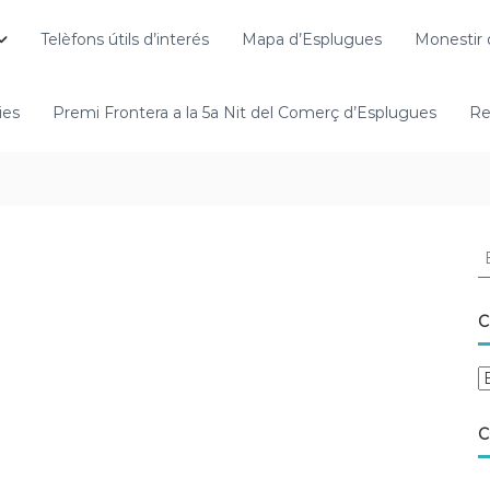
Telèfons útils d’interés
Mapa d’Esplugues
Monestir 
ies
Premi Frontera a la 5a Nit del Comerç d’Esplugues
Re
C
C