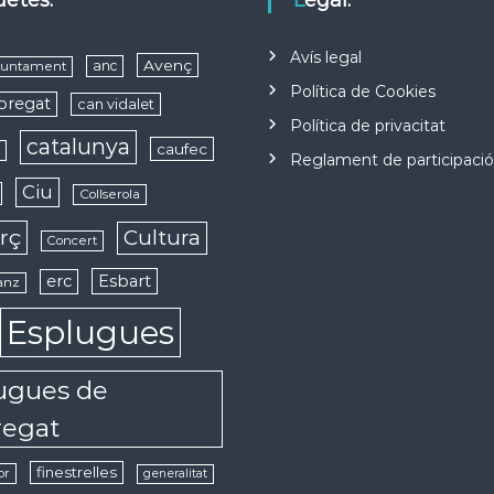
quetes:
Legal:
Avís legal
Avenç
anc
juntament
Política de Cookies
obregat
can vidalet
Política de privacitat
catalunya
caufec
s
Reglament de participaci
Ciu
Collserola
rç
Cultura
Concert
erc
Esbart
anz
Esplugues
ugues de
regat
finestrelles
or
generalitat