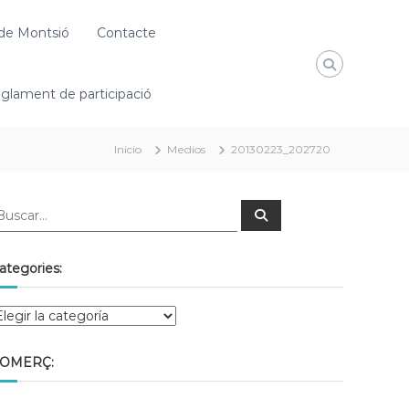
de Montsió
Contacte
glament de participació
Inicio
Medios
20130223_202720
ategories:
OMERÇ: