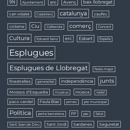
9N
baix llobregat
Avenç
anc
Ajuntament
catalunya
caufec
can vidalet
Castellers
comerç
Ciu
ciclisme
Collserola
Concert
Cultura
erc
Esbart
Eduard Sanz
España
Esplugues
Esplugues de Llobregat
festa major
junts
independència
finestrelles
generalitat
Mossos d'Esquadra
música
museus
nadal
paco candel
Paula Blasi
pimec
ple municipal
Política
PP
porta barcelona
psc
Salut
Sant Jordi
Sardanes
Seguretat
Sant Joan de Déu