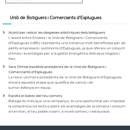
Uníó de Botiguers i Comerciants d’Esplugues
Acord per reduir les despeses elèctriques dels botiguers
L'acord entre Endesa i la Unió de Botiguers i Comerciants
d'Esplugues (UBE) representa una iniciativa molt beneficiosa per als
petits empresaris i autònoms d'Esplugues, ja que ofereix un conjunt
d'eines i avantatges per a la gestió energètica dels seus negocis i
llars.
Sara Olmos escollida presidenta de la Unió de Botiguers i
Comerciants d’Esplugues
La nova i primera presidenta de la Unió de Botiguers d'Esplugues,
encara aquesta etapa que qualifica de canvis i de
sumar esforços en equip.
Escolta el batec del teu comerç
Batega és més que una campanya, és una oportunitat per impulsar
la consciència col·lectiva sobre els avantatges de la compra i consum
al territori, al teu poble o barri, a nivell comerç i restauració.