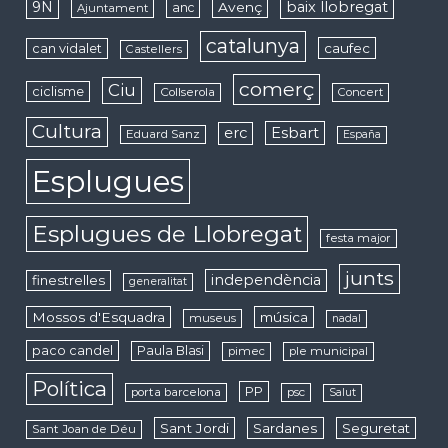
9N
baix llobregat
Avenç
anc
Ajuntament
catalunya
caufec
can vidalet
Castellers
comerç
Ciu
ciclisme
Collserola
Concert
Cultura
erc
Esbart
Eduard Sanz
España
Esplugues
Esplugues de Llobregat
festa major
junts
independència
finestrelles
generalitat
Mossos d'Esquadra
música
museus
nadal
paco candel
Paula Blasi
pimec
ple municipal
Política
PP
porta barcelona
psc
Salut
Sant Jordi
Sardanes
Seguretat
Sant Joan de Déu