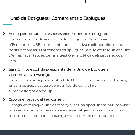
Uníó de Botiguers i Comerciants d’Esplugues
Acord per reduir les despeses elèctriques dels botiguers
L'acord entre Endesa i la Unió de Botiguers i Comerciants
d'Esplugues (UBE) representa una iniciativa molt beneficiosa per als
petits empresaris i autònoms d'Esplugues, ja que ofereix un conjunt
d'eines i avantatges per a la gestió energètica dels seus negocis i
llars.
Sara Olmos escollida presidenta de la Unió de Botiguers i
Comerciants d’Esplugues
La nova i primera presidenta de la Unió de Botiguers d'Esplugues,
encara aquesta etapa que qualifica de canvis i de
sumar esforços en equip.
Escolta el batec del teu comerç
Batega és més que una campanya, és una oportunitat per impulsar
la consciència col·lectiva sobre els avantatges de la compra i consum
al territori, al teu poble o barri, a nivell comerç i restauració.