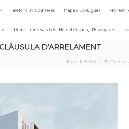
Telèfons útils d’interés
Mapa d’Esplugues
Monestir 
ies
Premi Frontera a la 5a Nit del Comerç d’Esplugues
Re
I CLÀUSULA D’ARRELAMENT
Inicio
Política
JUNTS: <stro