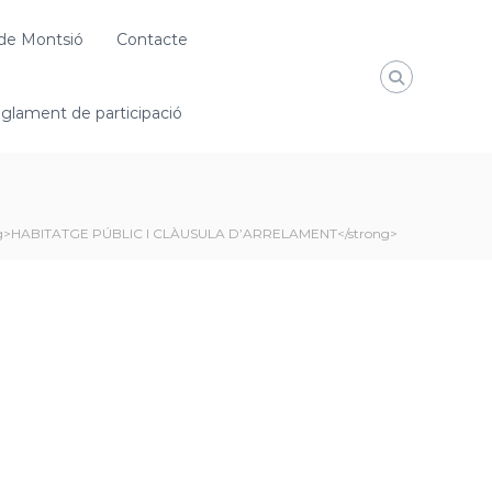
de Montsió
Contacte
glament de participació
ng>HABITATGE PÚBLIC I CLÀUSULA D’ARRELAMENT</strong>