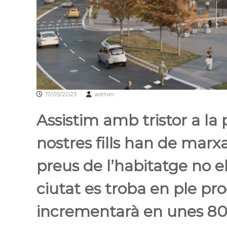
l
o
b
r
e
g
a
t
17/05/2023
admin
Assistim amb tristor a l
nostres fills han de marx
preus de l’habitatge no e
ciutat es troba en ple p
incrementarà en unes 8