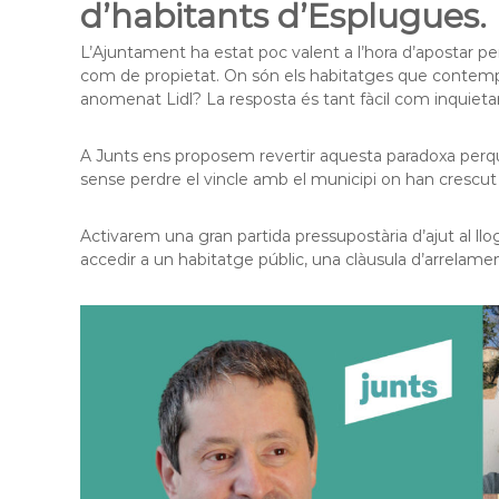
d’habitants d’Esplugues.
L’Ajuntament ha estat poc valent a l’hora d’apostar per
com de propietat. On són els habitatges que contempl
anomenat Lidl? La resposta és tant fàcil com inquietan
A Junts ens proposem revertir aquesta paradoxa perquè
sense perdre el vincle amb el municipi on han crescut i
Activarem una gran partida pressupostària d’ajut al ll
accedir a un habitatge públic, una clàusula d’arrelam