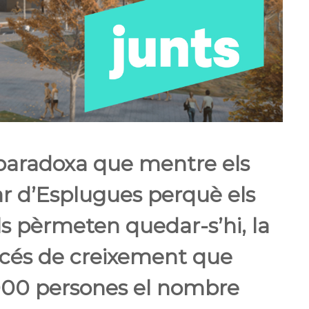
a paradoxa que mentre els
ar d’Esplugues perquè els
ls pèrmeten quedar-s’hi, la
rocés de creixement que
000 persones el nombre