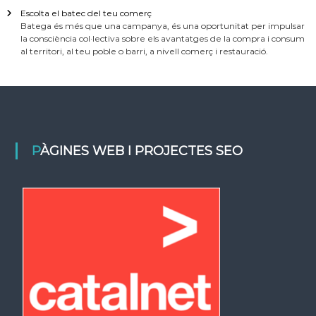
Escolta el batec del teu comerç
Batega és més que una campanya, és una oportunitat per impulsar
la consciència col·lectiva sobre els avantatges de la compra i consum
al territori, al teu poble o barri, a nivell comerç i restauració.
PÀGINES WEB I PROJECTES SEO