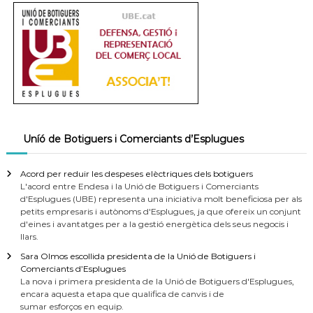
Uníó de Botiguers i Comerciants d’Esplugues
Acord per reduir les despeses elèctriques dels botiguers
L'acord entre Endesa i la Unió de Botiguers i Comerciants
d'Esplugues (UBE) representa una iniciativa molt beneficiosa per als
petits empresaris i autònoms d'Esplugues, ja que ofereix un conjunt
d'eines i avantatges per a la gestió energètica dels seus negocis i
llars.
Sara Olmos escollida presidenta de la Unió de Botiguers i
Comerciants d’Esplugues
La nova i primera presidenta de la Unió de Botiguers d'Esplugues,
encara aquesta etapa que qualifica de canvis i de
sumar esforços en equip.