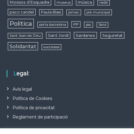
Mossos d'Esquadra
música
museus
nadal
paco candel
Paula Blasi
pimec
ple municipal
Política
PP
porta barcelona
psc
Salut
Sant Jordi
Sardanes
Seguretat
Sant Joan de Déu
Solidaritat
successos
Legal:
Avís legal
Política de Cookies
Política de privacitat
Reglament de participació