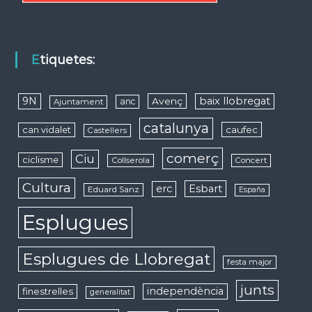
Etiquetes:
9N
baix llobregat
Avenç
anc
Ajuntament
catalunya
caufec
can vidalet
Castellers
comerç
Ciu
ciclisme
Collserola
Concert
Cultura
erc
Esbart
Eduard Sanz
España
Esplugues
Esplugues de Llobregat
festa major
junts
independència
finestrelles
generalitat