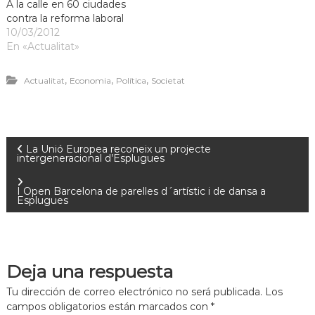
A la calle en 60 ciudades
contra la reforma laboral
10/03/2012
En «Actualitat»
,
,
,
Actualitat
Economia
Política
Societat
La Unió Europea reconeix un projecte
intergeneracional d’Esplugues
I Open Barcelona de parelles d´artístic i de dansa a
Esplugues
Deja una respuesta
Tu dirección de correo electrónico no será publicada.
Los
campos obligatorios están marcados con
*