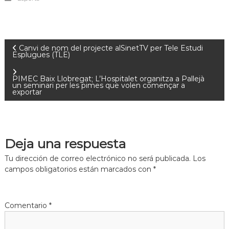
Canvi de nom del projecte alSinetTV per Tele Estudi
Esplugues (TLE)
PIMEC Baix Llobregat; L’Hospitalet organitza a Pallejà
un seminari per les pimes que volen començar a
exportar
Deja una respuesta
Tu dirección de correo electrónico no será publicada.
Los
campos obligatorios están marcados con
*
Comentario
*