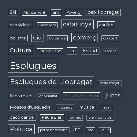
9N
baix llobregat
Avenç
anc
Ajuntament
catalunya
caufec
can vidalet
Castellers
comerç
Ciu
ciclisme
Collserola
Concert
Cultura
erc
Esbart
Eduard Sanz
España
Esplugues
Esplugues de Llobregat
festa major
junts
independència
finestrelles
generalitat
Mossos d'Esquadra
música
museus
nadal
paco candel
Paula Blasi
pimec
ple municipal
Política
PP
porta barcelona
psc
Salut