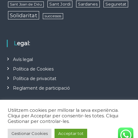
Sant Jordi
Sardanes
Seguretat
Sant Joan de Déu
Solidaritat
successos
Legal:
Avís legal
Política de Cookies
Política de privacitat
Reglament de participació
Utilitzem cookies per millorar la seva experiència.
Cliqui per Acceptar per consentir-les totes. Cliqui
Gestionar per controlar-les.
Copyright © 2026
Notícies d'Esplugues de Llobregat
Todos los derechos
Gestionar Cookies
Acceptar tot