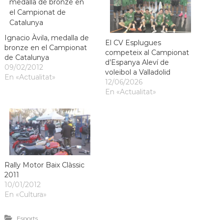
Ignacio Àvila, medalla de
El CV Esplugues
bronze en el Campionat
competeix al Campionat
de Catalunya
d’Espanya Aleví de
09/02/2012
voleibol a Valladolid
En «Actualitat»
12/06/2026
En «Actualitat»
Rally Motor Baix Clàssic
2011
10/01/2012
En «Cultura»
Esports