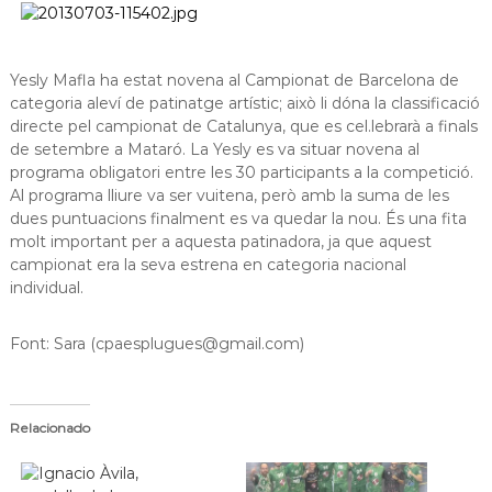
a
t
Yesly Mafla ha estat novena al Campionat de Barcelona de
categoria aleví de patinatge artístic; això li dóna la classificació
directe pel campionat de Catalunya, que es cel.lebrarà a finals
de setembre a Mataró. La Yesly es va situar novena al
programa obligatori entre les 30 participants a la competició.
Al programa lliure va ser vuitena, però amb la suma de les
dues puntuacions finalment es va quedar la nou. És una fita
molt important per a aquesta patinadora, ja que aquest
campionat era la seva estrena en categoria nacional
individual.
Font: Sara (cpaesplugues@gmail.com)
Relacionado