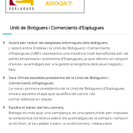
Uníó de Botiguers i Comerciants d’Esplugues
Acord per reduir les despeses elèctriques dels botiguers
L'acord entre Endesa i la Unió de Botiguers i Comerciants
d'Esplugues (UBE) representa una iniciativa molt beneficiosa per als
petits empresaris i autònoms d'Esplugues, ja que ofereix un conjunt
d'eines i avantatges per a la gestió energètica dels seus negocis i
llars.
Sara Olmos escollida presidenta de la Unió de Botiguers i
Comerciants d’Esplugues
La nova i primera presidenta de la Unió de Botiguers d'Esplugues,
encara aquesta etapa que qualifica de canvis i de
sumar esforços en equip.
Escolta el batec del teu comerç
Batega és més que una campanya, és una oportunitat per impulsar
la consciència col·lectiva sobre els avantatges de la compra i consum
al territori, al teu poble o barri, a nivell comerç i restauració.