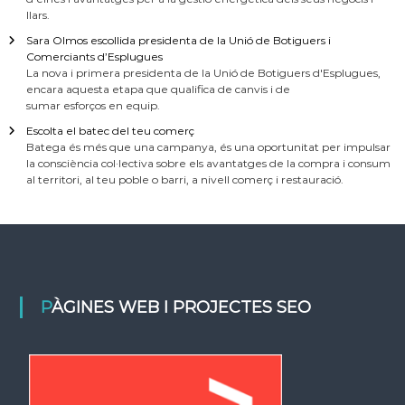
llars.
Sara Olmos escollida presidenta de la Unió de Botiguers i
Comerciants d’Esplugues
La nova i primera presidenta de la Unió de Botiguers d'Esplugues,
encara aquesta etapa que qualifica de canvis i de
sumar esforços en equip.
Escolta el batec del teu comerç
Batega és més que una campanya, és una oportunitat per impulsar
la consciència col·lectiva sobre els avantatges de la compra i consum
al territori, al teu poble o barri, a nivell comerç i restauració.
PÀGINES WEB I PROJECTES SEO