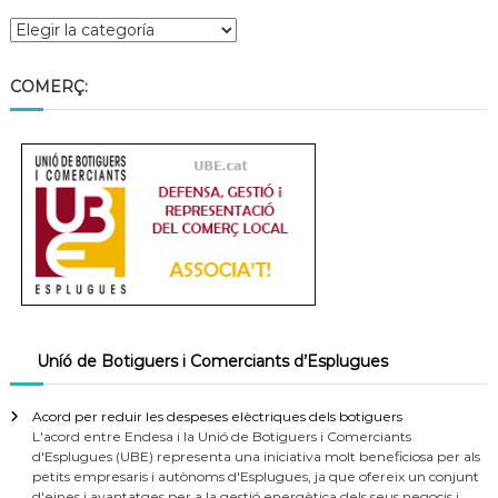
COMERÇ:
Uníó de Botiguers i Comerciants d’Esplugues
Acord per reduir les despeses elèctriques dels botiguers
L'acord entre Endesa i la Unió de Botiguers i Comerciants
d'Esplugues (UBE) representa una iniciativa molt beneficiosa per als
petits empresaris i autònoms d'Esplugues, ja que ofereix un conjunt
d'eines i avantatges per a la gestió energètica dels seus negocis i