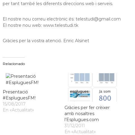
per tant també les diferents direccions web i serveis.
a
t
El nostre nou correu electrònic és: telestudi@gmail.com
El nostre nou web: www.telestudi.tk
Gràcies per la vostra atenció. Enric Alsinet
Relacionado
Presentació
#EspluguesFM!
15/08/2017
Gràcies per fer crèixer
En «Actualitat»
amb nosaltres
l’Esplugues.com
31/12/2011
En «Actualitat»