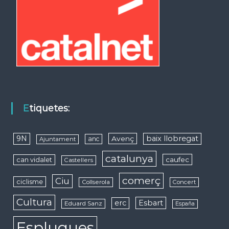
Etiquetes:
9N
baix llobregat
Avenç
anc
Ajuntament
catalunya
caufec
can vidalet
Castellers
comerç
Ciu
ciclisme
Collserola
Concert
Cultura
erc
Esbart
Eduard Sanz
España
Esplugues