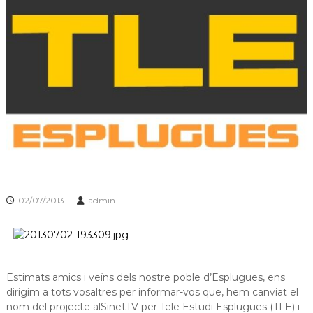
s
m
a
d
c
e
i
L
ó
d
l
'
o
E
b
s
p
r
l
e
u
g
g
u
a
e
t
s
02/07/2013
admin
d
e
L
l
o
b
Estimats amics i veïns dels nostre poble d’Esplugues, ens
r
dirigim a tots vosaltres per informar-vos que, hem canviat el
e
nom del projecte alSinetTV per Tele Estudi Esplugues (TLE) i
g