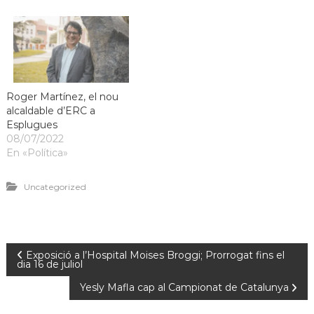
Roger Martínez, el nou
alcaldable d’ERC a
Esplugues
08/07/2022
En «Política»
Uncategorized
Exposició a l’Hospital Moises Broggi; Prorrogat fins el
dia 16 de juliol
Yesly Mafla cap al Campionat de Catalunya