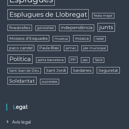
Esplugues de Llobregat
festa major
junts
independència
finestrelles
generalitat
Mossos d'Esquadra
música
museus
nadal
paco candel
Paula Blasi
pimec
ple municipal
Política
PP
porta barcelona
psc
Salut
Sant Jordi
Sardanes
Seguretat
Sant Joan de Déu
Solidaritat
successos
Legal:
Avís legal