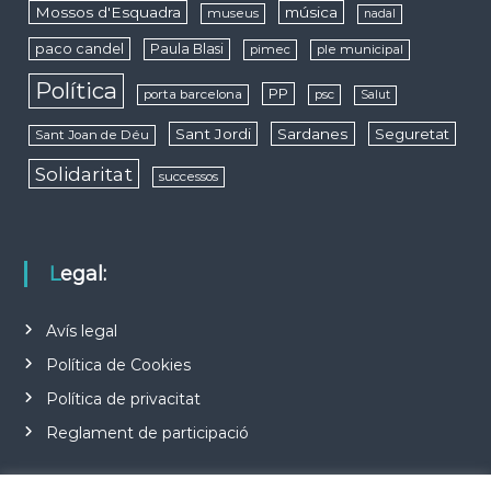
Mossos d'Esquadra
música
museus
nadal
paco candel
Paula Blasi
pimec
ple municipal
Política
PP
porta barcelona
psc
Salut
Sant Jordi
Sardanes
Seguretat
Sant Joan de Déu
Solidaritat
successos
Legal:
Avís legal
Política de Cookies
Política de privacitat
Reglament de participació