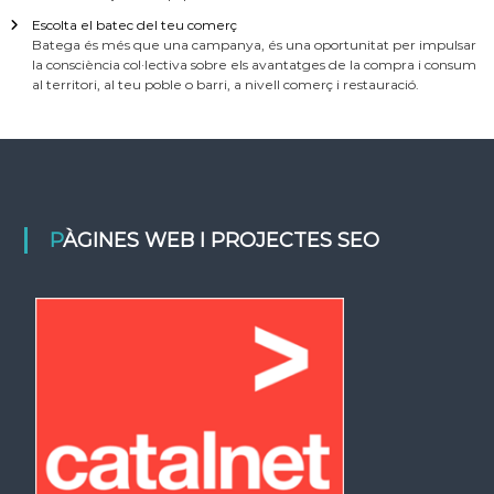
Escolta el batec del teu comerç
Batega és més que una campanya, és una oportunitat per impulsar
la consciència col·lectiva sobre els avantatges de la compra i consum
al territori, al teu poble o barri, a nivell comerç i restauració.
PÀGINES WEB I PROJECTES SEO