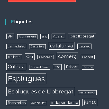
Etiquetes:
9N
baix llobregat
Avenç
anc
Ajuntament
catalunya
caufec
can vidalet
Castellers
comerç
Ciu
ciclisme
Collserola
Concert
Cultura
erc
Esbart
Eduard Sanz
España
Esplugues
Esplugues de Llobregat
festa major
junts
independència
finestrelles
generalitat