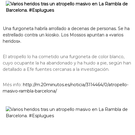
s
m
a
d
c
e
i
L
ó
Una furgoneta habría arrollado a decenas de personas. Se ha
d
l
estrellado contra un kiosko. Los Mossos apuntan a «varios
'
o
heridos».
E
b
s
p
r
El atropello lo ha cometido una furgoneta de color blanco,
l
e
cuyo ocupante la ha abandonado y ha huido a pie, según han
u
detallado a Efe fuentes cercanas a la investigación.
g
g
u
a
e
t
Més info:
http://m.20minutos.es/noticia/3114464/0/atropello-
s
masivo-rambla-barcelona/
d
e
L
l
o
b
r
e
g