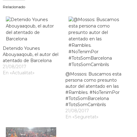
a
Relacionado
t
Detenido Younes
Abouyaaqoub, el autor del
atentado de Barcelona
21/08/2017
En «Actualitat»
@Mossos: Buscamos esta
persona como presunto
autor del atentado en las
#Rambles. #NoTenimPor
#TotsSomBarcelona
#TotsSomCambrils
21/08/2017
En «Seguretat»