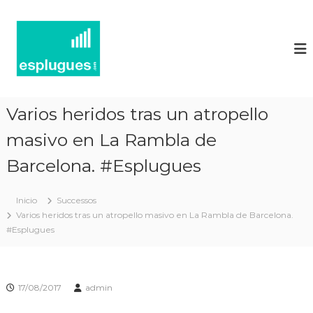
N
P
o
o
r
t
t
í
a
l
c
d
i
'
Varios heridos tras un atropello
e
a
c
masivo en La Rambla de
s
t
d
u
Barcelona. #Esplugues
'
a
l
E
i
Inicio
Successos
s
t
Varios heridos tras un atropello masivo en La Rambla de Barcelona.
p
a
#Esplugues
t
l
i
u
i
g
n
f
17/08/2017
admin
u
o
e
r