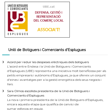
Uníó de Botiguers i Comerciants d’Esplugues
Acord per reduir les despeses elèctriques dels botiguers
L'acord entre Endesa i la Unió de Botiguers i Comerciants
d'Esplugues (UBE) representa una iniciativa molt beneficiosa per als
petits empresaris i autònoms d'Esplugues, ja que ofereix un conjunt
d'eines i avantatges per a la gestió energètica dels seus negocis i
llars.
Sara Olmos escollida presidenta de la Unió de Botiguers i
Comerciants d’Esplugues
La nova i primera presidenta de la Unió de Botiguers d'Esplugues,
encara aquesta etapa que qualifica de canvis i de
sumar esforços en equip.