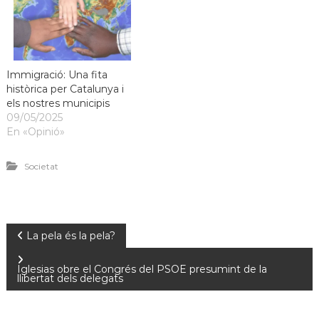
Immigració: Una fita
històrica per Catalunya i
els nostres municipis
09/05/2025
En «Opinió»
Societat
La pela és la pela?
Iglesias obre el Congrés del PSOE presumint de la
llibertat dels delegats