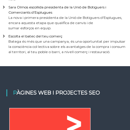
Sara Olmos escollida presidenta de la Unió de Botiguers i
Comerciants d’Esplugues
La nova i primera presidenta de la Unió de Botiguers d'Esplugues,
encara aquesta etapa que qualifica de canvis i de
sumar esforços en equip.
Escolta el batec del teu comerç
Batega és més que una campanya, és una oportunitat per impulsar
la consciència col·lectiva sobre els avantatges de la compra i consum
al territori, al teu poble o barri, a nivell comerç i restauració.
PÀGINES WEB I PROJECTES SEO