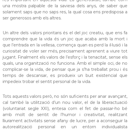
a
una mostra palpable de la saviesa dels anys, de saber que
t
solament saps que no saps res, la qual cosa ens predisposa a
ser generosos amb els altres.
Un altre dels valors prioritaris és el del joc creatiu, que ens fa
comprendre que la vida és un joc que acaba amb la mort i
que l’entrada en la vellesa, comença quan es perd la il·lusió i la
curiositat de voler ser més, precisament aprenent a viure tot
jugant. Finalment els valors de l’esforç i la tenacitat, sense els
quals, una organització no funciona. Amb el simple oci, de no
complicar-se la vida, de pensar que ja s’ha treballat prou i és
temps de descansar, es produeix un buit existencial que
impedeix trobar el sentit personal de la vida.
Tots aquests valors però, no són suficients per anar avançant,
cal també la utilització d’un nou valor, el de la liberactuació
(voluntariat segle XXI), entesa com el fet de passar-ho bé
amb molt de sentit de l’humor i creativitat, realitzant
lliurament activitats sense afany de lucre, per a aconseguir la
autorealització personal en un entorn individualista