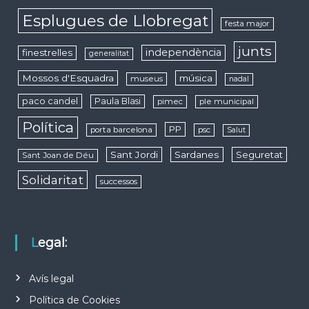
Esplugues de Llobregat
festa major
junts
independència
finestrelles
generalitat
Mossos d'Esquadra
música
museus
nadal
paco candel
Paula Blasi
pimec
ple municipal
Política
PP
porta barcelona
psc
Salut
Sant Jordi
Sardanes
Seguretat
Sant Joan de Déu
Solidaritat
successos
Legal:
Avís legal
Política de Cookies