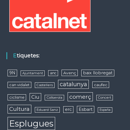
Etiquetes:
9N
baix llobregat
Avenç
anc
Ajuntament
catalunya
caufec
can vidalet
Castellers
comerç
Ciu
ciclisme
Collserola
Concert
Cultura
erc
Esbart
Eduard Sanz
España
Esplugues