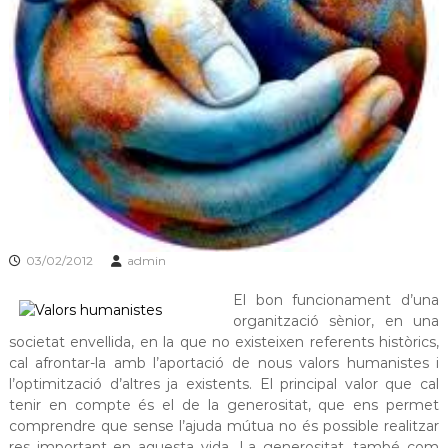
s
m
a
d
c
e
i
L
ó
d
l
'
o
E
b
s
p
r
l
e
u
g
g
u
a
03/02/2012
admin
e
t
s
El bon funcionament d’una
d
e
organització sènior, en una
L
societat envellida, en la que no existeixen referents històrics,
l
cal afrontar-la amb l’aportació de nous valors humanistes i
o
l’optimització d’altres ja existents. El principal valor que cal
b
tenir en compte és el de la generositat, que ens permet
r
comprendre que sense l’ajuda mútua no és possible realitzar
e
g
res important en aquesta vida. La generositat, també com