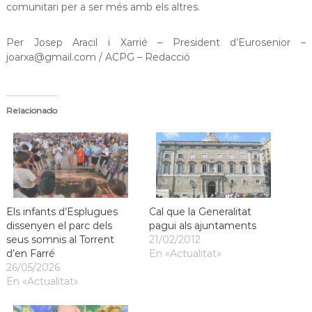
comunitari per a ser més amb els altres.
Per Josep Aracil i Xarrié – President d’Eurosenior –
joarxa@gmail.com / ACPG – Redacció
Relacionado
Els infants d’Esplugues
Cal que la Generalitat
dissenyen el parc dels
pagui als ajuntaments
seus somnis al Torrent
21/02/2012
d’en Farré
En «Actualitat»
26/05/2026
En «Actualitat»