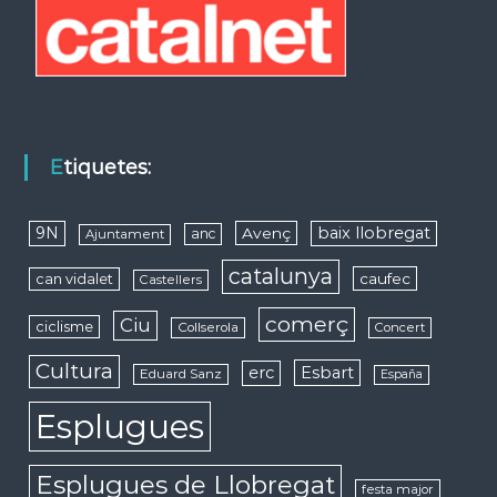
Etiquetes:
9N
baix llobregat
Avenç
anc
Ajuntament
catalunya
caufec
can vidalet
Castellers
comerç
Ciu
ciclisme
Collserola
Concert
Cultura
erc
Esbart
Eduard Sanz
España
Esplugues
Esplugues de Llobregat
festa major