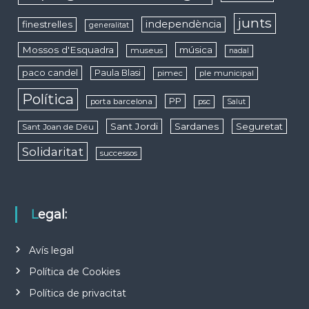
junts
independència
finestrelles
generalitat
Mossos d'Esquadra
música
museus
nadal
paco candel
Paula Blasi
pimec
ple municipal
Política
PP
porta barcelona
psc
Salut
Sant Jordi
Sardanes
Seguretat
Sant Joan de Déu
Solidaritat
successos
Legal:
Avís legal
Política de Cookies
Política de privacitat