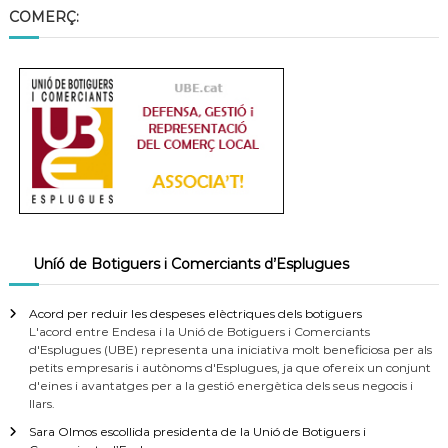
a
COMERÇ:
t
Uníó de Botiguers i Comerciants d’Esplugues
Acord per reduir les despeses elèctriques dels botiguers
L'acord entre Endesa i la Unió de Botiguers i Comerciants
d'Esplugues (UBE) representa una iniciativa molt beneficiosa per als
petits empresaris i autònoms d'Esplugues, ja que ofereix un conjunt
d'eines i avantatges per a la gestió energètica dels seus negocis i
llars.
Sara Olmos escollida presidenta de la Unió de Botiguers i