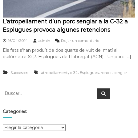
s
m
a
d
c
e
L’atropellament d’un porc senglar a la C-32 a
i
L
ó
Esplugues provoca algunes retencions
d
l
'
16/04/2014
admin
Dejar un comentario
o
E
b
s
Els fets s’han produït de dos quarts de vuit del matí al
p
r
quilòmetre 62,7. Esplugues de Llobregat (ACN).- Un porc […]
l
e
u
g
g
,
,
,
,
Successos
atropellament
c-32
Esplugues
ronda
senglar
u
a
e
t
s
d
e
L
l
Categories:
o
b
r
e
g