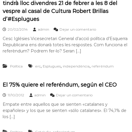
tindrà lloc divendres 21 de febrer a les 8 del
s
m
a
vespre al casal de Cultura Robert Brillas
d
c
e
d’#Esplugues
i
L
ó
20/02/2014
admin
Dejar un comentario
d
l
'
Cesc Iglésies Vicesecretari General d’acció política d’Esquerra
o
E
Republicana ens donarà totes les respostes. Com funciona el
b
s
referèndum? Podrem fer-lo? Seran […]
p
r
l
e
u
,
,
,
Política
erc
Esplugues
independència
referéndum
g
g
u
a
e
t
s
El 75% quiere el referéndum, según el CEO
d
e
11/10/2012
admin
Dejar un comentario
L
Empate entre aquellos que se sienten «catalanes y
l
o
españoles» y los que se sienten «sólo catalanes». El 74,1% de
b
los […]
r
e
g
,
Política
Cataluña
referéndum