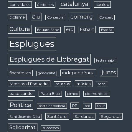
catalunya
caufec
can vidalet
Castellers
comerç
Ciu
ciclisme
Collserola
Concert
Cultura
erc
Esbart
Eduard Sanz
España
Esplugues
Esplugues de Llobregat
festa major
junts
independència
finestrelles
generalitat
Mossos d'Esquadra
música
museus
nadal
paco candel
Paula Blasi
pimec
ple municipal
Política
PP
porta barcelona
psc
Salut
Sant Jordi
Sardanes
Seguretat
Sant Joan de Déu
Solidaritat
successos