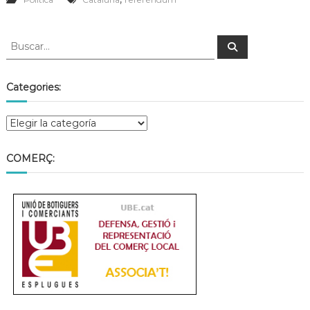
a
t
Categories:
COMERÇ: