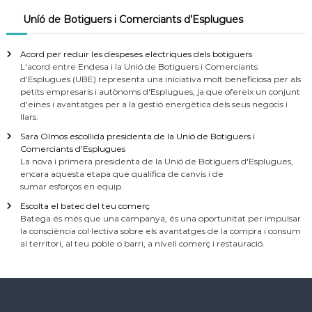
Uníó de Botiguers i Comerciants d’Esplugues
Acord per reduir les despeses elèctriques dels botiguers
L'acord entre Endesa i la Unió de Botiguers i Comerciants
d'Esplugues (UBE) representa una iniciativa molt beneficiosa per als
petits empresaris i autònoms d'Esplugues, ja que ofereix un conjunt
d'eines i avantatges per a la gestió energètica dels seus negocis i
llars.
Sara Olmos escollida presidenta de la Unió de Botiguers i
Comerciants d’Esplugues
La nova i primera presidenta de la Unió de Botiguers d'Esplugues,
encara aquesta etapa que qualifica de canvis i de
sumar esforços en equip.
Escolta el batec del teu comerç
Batega és més que una campanya, és una oportunitat per impulsar
la consciència col·lectiva sobre els avantatges de la compra i consum
al territori, al teu poble o barri, a nivell comerç i restauració.