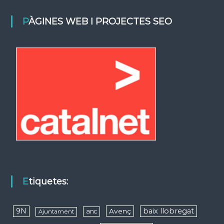
PÀGINES WEB I PROJECTES SEO
Etiquetes:
9N
baix llobregat
Avenç
anc
Ajuntament