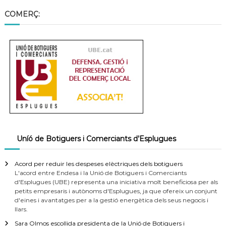
a
COMERÇ:
t
Uníó de Botiguers i Comerciants d’Esplugues
Acord per reduir les despeses elèctriques dels botiguers
L'acord entre Endesa i la Unió de Botiguers i Comerciants
d'Esplugues (UBE) representa una iniciativa molt beneficiosa per als
petits empresaris i autònoms d'Esplugues, ja que ofereix un conjunt
d'eines i avantatges per a la gestió energètica dels seus negocis i
llars.
Sara Olmos escollida presidenta de la Unió de Botiguers i