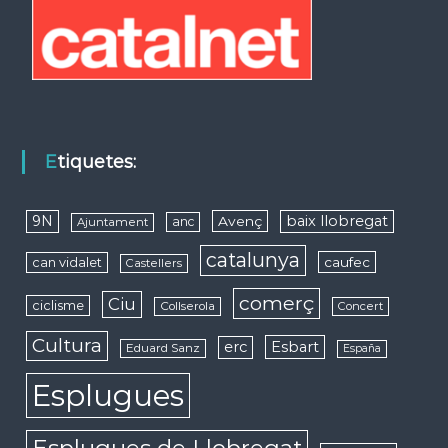
Etiquetes:
9N
baix llobregat
Avenç
anc
Ajuntament
catalunya
caufec
can vidalet
Castellers
comerç
Ciu
ciclisme
Collserola
Concert
Cultura
erc
Esbart
Eduard Sanz
España
Esplugues
Esplugues de Llobregat