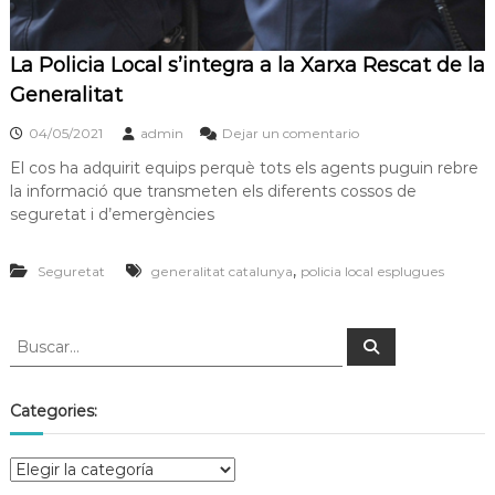
s
m
a
d
c
La Policia Local s’integra a la Xarxa Rescat de la
e
i
Generalitat
L
ó
d
l
'
04/05/2021
admin
Dejar un comentario
o
E
El cos ha adquirit equips perquè tots els agents puguin rebre
b
s
la informació que transmeten els diferents cossos de
p
r
l
seguretat i d’emergències
e
u
g
g
,
Seguretat
generalitat catalunya
policia local esplugues
u
a
e
t
s
d
e
L
l
Categories:
o
b
r
e
g