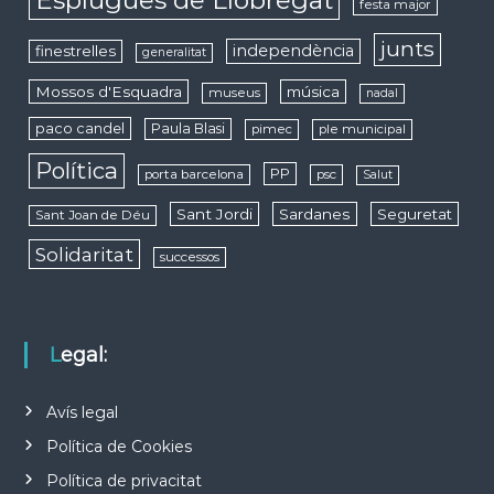
festa major
junts
independència
finestrelles
generalitat
Mossos d'Esquadra
música
museus
nadal
paco candel
Paula Blasi
pimec
ple municipal
Política
PP
porta barcelona
psc
Salut
Sant Jordi
Sardanes
Seguretat
Sant Joan de Déu
Solidaritat
successos
Legal:
Avís legal
Política de Cookies
Política de privacitat