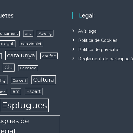
quetes:
Legal:
Avís legal
Avenç
anc
juntament
Política de Cookies
obregat
can vidalet
Política de privacitat
catalunya
caufec
s
Reglament de participaci
Ciu
Collserola
rç
Cultura
Concert
erc
Esbart
anz
Esplugues
ugues de
regat