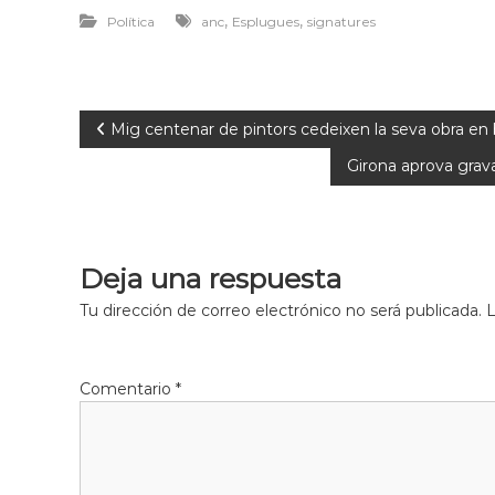
,
,
Política
anc
Esplugues
signatures
Mig centenar de pintors cedeixen la seva obra en
Girona aprova grava
Deja una respuesta
Tu dirección de correo electrónico no será publicada.
L
Comentario
*