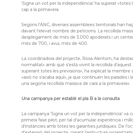
‘Signa un vot per la independència’ ha superat «totes l
l
cap a la primavera.
o
b
r
Segons l’ANC, diverses assemblees territorials han ha
e
davant l’elevat nombre de peticions. La recollida massiv
g
desplegament de més de 3.000 apoderats i un centenar 
a
més de 700, i avui, més de 400.
t
La coordinadora del projecte, Rosa Alentorn, ha destaca
normalitat» amb què s’està vivint la recollida d’aque
superant totes les previsions», ha explicat la membre 
«això no s’acaba aquí», ja que continuen les parades i l
una segona recollida massiva de cara a la primavera».
Una campanya per establir el pla B a la consulta
La campanya ‘Signa un vot per la independència’ va co
primera fase pilot, per tal d’acumular experiència i mil
d’instàncies amb totes les garanties jurídiques. De l’
d’extensió del projecte, creant l’estructura organitzativ