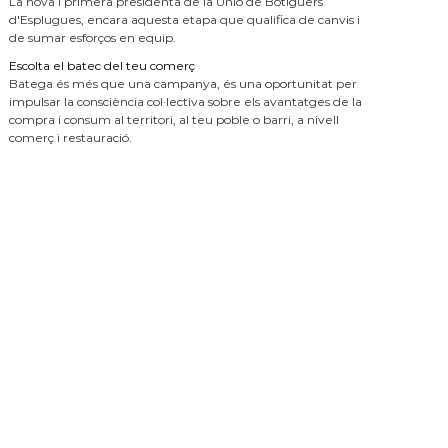
La nova i primera presidenta de la Unió de Botiguers
d'Esplugues, encara aquesta etapa que qualifica de canvis i
de sumar esforços en equip.
Escolta el batec del teu comerç
Batega és més que una campanya, és una oportunitat per
impulsar la consciència col·lectiva sobre els avantatges de la
compra i consum al territori, al teu poble o barri, a nivell
comerç i restauració.