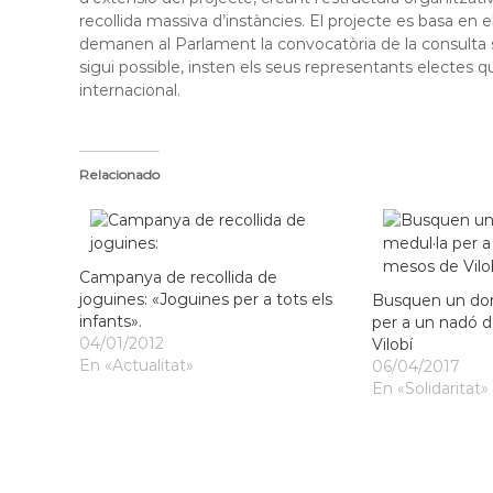
recollida massiva d’instàncies. El projecte es basa en e
demanen al Parlament la convocatòria de la consulta s
sigui possible, insten els seus representants electes q
internacional.
Relacionado
Campanya de recollida de
joguines: «Joguines per a tots els
Busquen un don
infants».
per a un nadó 
04/01/2012
Vilobí
En «Actualitat»
06/04/2017
En «Solidaritat»