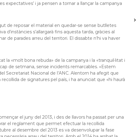
es expectatives’ i ja pensen a tornar a llançar la campanya
gut de reposar el material en quedar-se sense butlletes
a d’instàncies s’allargarà fins aquesta tarda, gràcies al
de parades arreu del territori. El dissabte n’hi va haver
t la «molt bona rebuda» de la campanya i la «tranquil·litat i
st cap de setmana, sense incidents remarcables. «Estem
del Secretariat Nacional de l’ANC. Alentorn ha afegit que
a recollida de signatures pel país, i ha anunciat que «hi haurà
mençar el juny del 2013, i des de llavors ha passat per una
lorar el reglament que permet efectuar la recollida
octubre al desembre del 2013 es va desenvolupar la fase
a necessària arreu del territori. Amb el 2014 ha arribat la