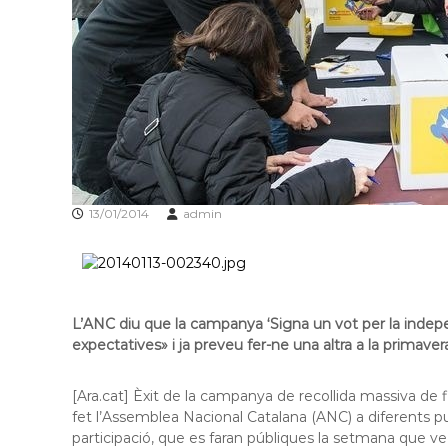
f
d
o
e
r
L
m
l
a
c
o
i
b
ó
r
d
e
'
g
E
13/01/2014
admin
a
s
t
p
l
u
g
L’ANC diu que la campanya ‘Signa un vot per la indep
u
expectatives» i ja preveu fer-ne una altra a la primaver
e
s
[Ara.cat] Èxit de la campanya de recollida massiva d
d
fet l’Assemblea Nacional Catalana (ANC) a diferents punts
e
participació, que es faran públiques la setmana que ve
L