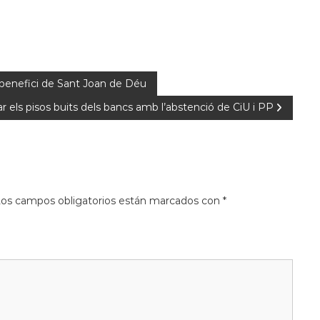
 benefici de Sant Joan de Déu
r els pisos buits dels bancs amb l’abstenció de CiU i PP
os campos obligatorios están marcados con
*