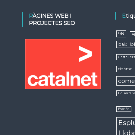
PÀGINES WEB I
Eti
PROJECTES SEO
9N
A
baix ll
Casteller
ciclisme
come
Eduard S
España
Espl
Llob