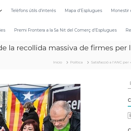
Telèfons útils d’interés
Mapa d’Esplugues
Monestir 
ies
Premi Frontera a la 5a Nit del Comerç d’Esplugues
Re
» de la recollida massiva de firmes pe
Inicio
Política
Satisfacció a l’ANC per
C
C