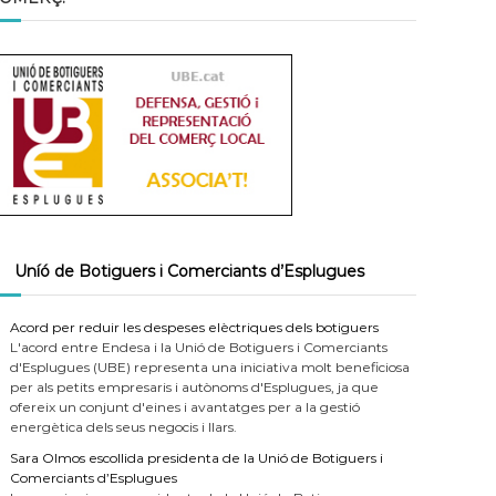
Uníó de Botiguers i Comerciants d’Esplugues
Acord per reduir les despeses elèctriques dels botiguers
L'acord entre Endesa i la Unió de Botiguers i Comerciants
d'Esplugues (UBE) representa una iniciativa molt beneficiosa
per als petits empresaris i autònoms d'Esplugues, ja que
ofereix un conjunt d'eines i avantatges per a la gestió
energètica dels seus negocis i llars.
Sara Olmos escollida presidenta de la Unió de Botiguers i
Comerciants d’Esplugues