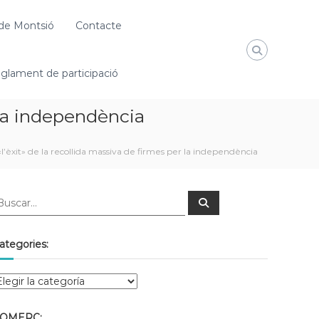
de Montsió
Contacte
glament de participació
r la independència
 «l’èxit» de la recollida massiva de firmes per la independència
ategories:
OMERÇ: