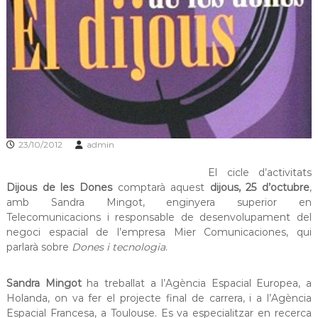
s
m
a
d
c
e
i
L
ó
d
l
'
o
E
b
s
p
r
l
23/10/2012
admin
e
u
g
g
El cicle d’activitats
u
a
Dijous de les Dones
comptarà aquest
dijous, 25 d’octubre
,
e
t
s
amb Sandra Mingot, enginyera superior en
d
Telecomunicacions i responsable de desenvolupament del
e
negoci espacial de l’empresa Mier Comunicaciones, qui
L
parlarà sobre
Dones i tecnologia
.
l
o
b
Sandra Mingot
ha treballat a l’Agència Espacial Europea, a
r
Holanda, on va fer el projecte final de carrera, i a l’Agència
e
Espacial Francesa, a Toulouse. Es va especialitzar en recerca
g