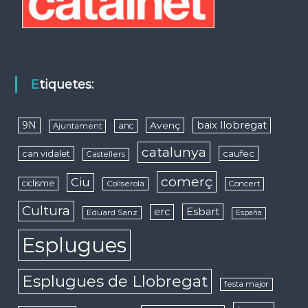
Etiquetes:
9N
baix llobregat
Avenç
anc
Ajuntament
catalunya
caufec
can vidalet
Castellers
comerç
Ciu
ciclisme
Collserola
Concert
Cultura
erc
Esbart
Eduard Sanz
España
Esplugues
Esplugues de Llobregat
festa major