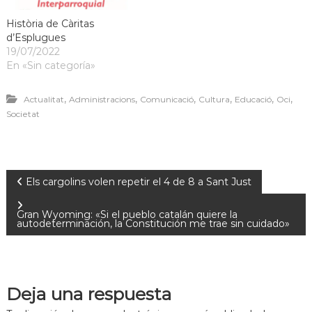
Història de Càritas
d’Esplugues
19/07/2022
En «Sin categoría»
,
,
,
,
,
,
Actualitat
Administracions
Comunicació
Cultura
Educació
Oci
Societat
Els cargolins volen repetir el 4 de 8 a Sant Just
Gran Wyoming: «Si el pueblo catalán quiere la
autodeterminación, la Constitución me trae sin cuidado»
Deja una respuesta