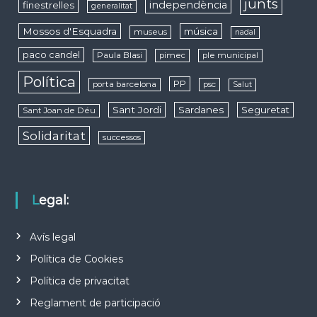
junts
independència
finestrelles
generalitat
Mossos d'Esquadra
música
museus
nadal
paco candel
Paula Blasi
pimec
ple municipal
Política
PP
porta barcelona
psc
Salut
Sant Jordi
Sardanes
Seguretat
Sant Joan de Déu
Solidaritat
successos
Legal:
Avís legal
Política de Cookies
Política de privacitat
Reglament de participació