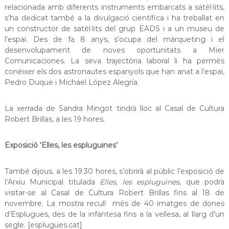
relacionada amb diferents instruments embarcats a satèl·lits,
a
t
s’ha dedicat també a la divulgació científica i ha treballat en
un constructor de satèl·lits del grup EADS i a un museu de
l’espai. Des de fa 8 anys, s’ocupa del màrqueting i el
desenvolupament de noves oportunitats a Mier
Comunicaciones. La seva trajectòria laboral li ha permès
conèixer els dos astronautes espanyols que han anat a l’espai,
Pedro Duque i Michael López Alegría.
La xerrada de Sandra Mingot tindrà lloc al Casal de Cultura
Robert Brillas, a les 19 hores.
Exposició ‘Elles, les espluguines’
També dijous, a les 19.30 hores, s’obrirà al públic l’exposició de
l’Arxiu Municipal titulada
Elles, les espluguines
, que podrà
visitar-se al Casal de Cultura Robert Brillas fins al 18 de
novembre. La mostra recull més de 40 imatges de dones
d’Esplugues, des de la infantesa fins a la vellesa, al llarg d’un
segle. [esplugues.cat]