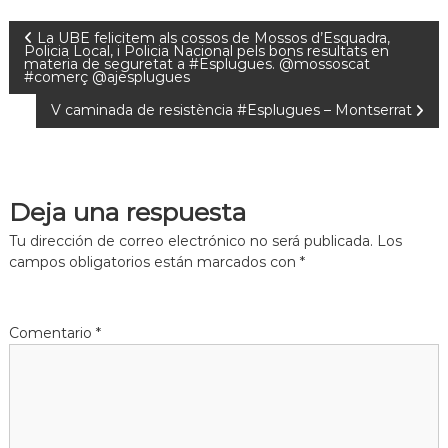
La UBE felicitem als cossos de Mossos d’Esquadra,
Policia Local, i Policia Nacional pels bons resultats en
materia de seguretat a #Esplugues. @mossoscat
#comerç @ajesplugues
V caminada de resistència #Esplugues – Montserrat
Deja una respuesta
Tu dirección de correo electrónico no será publicada.
Los
campos obligatorios están marcados con
*
Comentario
*