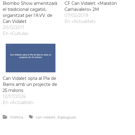
Biombo Show amenitzarà
CF Can Vidalet: «Maratón
a
el tradicional cagatió,
Carnavalero» 2M
t
organitzat per l’A.VV. de
07/02/2019
Can Vidalet
En «Actualitat»
20/12/2011
En «Cultura»
Can Vidalet opta al Pla de
Barris amb un projecte de
25 milions
12/07/2026
En «Actualitat»
,
Política
can vidalet
Esplugues