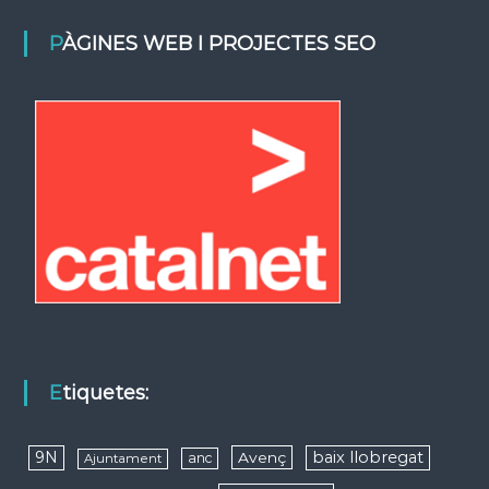
PÀGINES WEB I PROJECTES SEO
Etiquetes:
9N
baix llobregat
Avenç
anc
Ajuntament