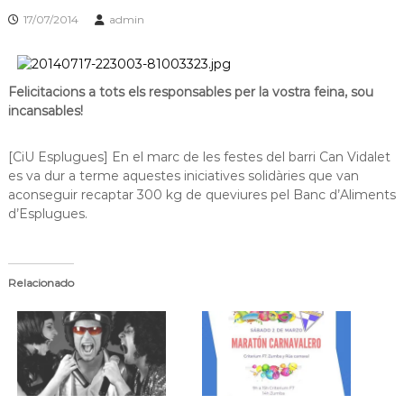
s
m
17/07/2014
admin
a
d
c
e
i
L
ó
Felicitacions a tots els responsables per la vostra feina, sou
d
l
'
incansables!
o
E
b
s
[CiU Esplugues] En el marc de les festes del barri Can Vidalet
p
r
l
es va dur a terme aquestes iniciatives solidàries que van
e
u
aconseguir recaptar 300 kg de queviures pel Banc d’Aliments
g
g
d’Esplugues.
u
a
e
t
s
d
Relacionado
e
L
l
o
b
r
e
g