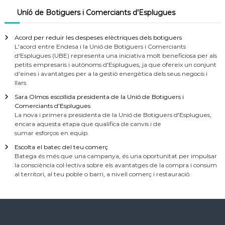
Uníó de Botiguers i Comerciants d’Esplugues
Acord per reduir les despeses elèctriques dels botiguers
L'acord entre Endesa i la Unió de Botiguers i Comerciants
d'Esplugues (UBE) representa una iniciativa molt beneficiosa per als
petits empresaris i autònoms d'Esplugues, ja que ofereix un conjunt
d'eines i avantatges per a la gestió energètica dels seus negocis i
llars.
Sara Olmos escollida presidenta de la Unió de Botiguers i
Comerciants d’Esplugues
La nova i primera presidenta de la Unió de Botiguers d'Esplugues,
encara aquesta etapa que qualifica de canvis i de
sumar esforços en equip.
Escolta el batec del teu comerç
Batega és més que una campanya, és una oportunitat per impulsar
la consciència col·lectiva sobre els avantatges de la compra i consum
al territori, al teu poble o barri, a nivell comerç i restauració.