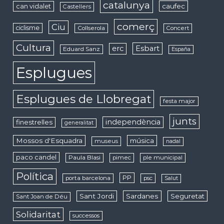
catalunya
caufec
can vidalet
Castellers
comerç
Ciu
ciclisme
Collserola
Concert
Cultura
erc
Esbart
Eduard Sanz
España
Esplugues
Esplugues de Llobregat
festa major
junts
independència
finestrelles
generalitat
Mossos d'Esquadra
música
museus
nadal
paco candel
Paula Blasi
pimec
ple municipal
Política
PP
porta barcelona
psc
Salut
Sant Jordi
Sardanes
Seguretat
Sant Joan de Déu
Solidaritat
successos