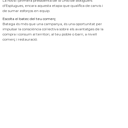
La nova i primera presidenta de la Unió de Botiguers
d'Esplugues, encara aquesta etapa que qualifica de canvis i
de sumar esforços en equip.
Escolta el batec del teu comerç
Batega és més que una campanya, és una oportunitat per
impulsar la consciència col·lectiva sobre els avantatges de la
compra i consum al territori, al teu poble o barri, a nivell
comerç i restauració.