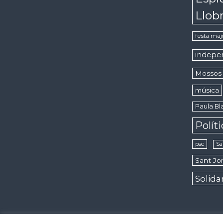
Llob
festa maj
indepe
Mossos 
música
Paula Bla
Polít
psc
Sa
Sant Jor
Solida