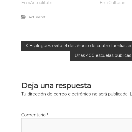
En «Actualitat»
En «Cultura»
Actualitat
Esplugues evita el desahucio de cuatro familias e
Unas 400 escuelas públicas c
Deja una respuesta
Tu dirección de correo electrónico no será publicada.
L
Comentario
*