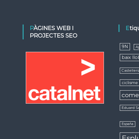
PÀGINES WEB I
Eti
PROJECTES SEO
9N
A
baix ll
Casteller
ciclisme
come
Eduard S
España
Espl