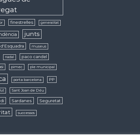
regat
finestrelles
or
generalitat
junts
ndència
d'Esquadra
museus
paco candel
nadal
si
pimec
ple municipal
ica
PP
porta barcelona
Sant Joan de Déu
lut
di
Sardanes
Seguretat
ritat
successos