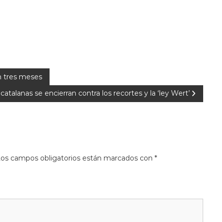
n tres meses
atalanas se encierran contra los recortes y la ‘ley Wert’
os campos obligatorios están marcados con
*