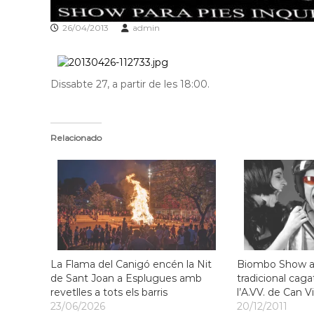
l
o
26/04/2013
admin
b
r
e
Dissabte 27, a partir de les 18:00.
g
a
t
Relacionado
La Flama del Canigó encén la Nit
Biombo Show a
de Sant Joan a Esplugues amb
tradicional caga
revetlles a tots els barris
l’A.VV. de Can V
23/06/2026
20/12/2011