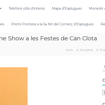
Telèfons útils d’interés
Mapa d’Esplugues
Monestir 
ies
Premi Frontera a la 5a Nit del Comerç d’Esplugues
Re
e Show a les Festes de Can Clota
Inicio
Actualitat
Pro
C
C