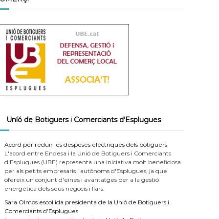
Uníó de Botiguers i Comerciants d’Esplugues
Acord per reduir les despeses elèctriques dels botiguers
L'acord entre Endesa i la Unió de Botiguers i Comerciants
d'Esplugues (UBE) representa una iniciativa molt beneficiosa
per als petits empresaris i autònoms d'Esplugues, ja que
ofereix un conjunt d'eines i avantatges per a la gestió
energètica dels seus negocis i llars.
Sara Olmos escollida presidenta de la Unió de Botiguers i
Comerciants d’Esplugues