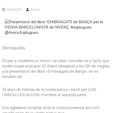
s
m
a
d
11/04/2017
admin
c
e
i
L
ó
d
l
'
o
E
b
s
p
r
Benvilgut/da,
l
e
u
g
g
És per a nosaltres un honor i un plaer convidar-te a l’acte que
u
a
tindrà ocasió el proper 22 d’abril (dissabte) a les 12h de migdia,
e
t
a la presentació del llibre «Embriagats de Barça», on es
s
d
recullen els
e
L
33 anys de historia de la nostra penya i escrit per LUIS
l
o
CARCELLER ALCON, membre d´aquesta junta.
b
r
Ens agradaria comptar amb la vostra presència així com
e
g