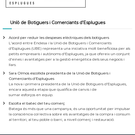
Uníó de Botiguers i Comerciants d’Esplugues
Acord per reduir les despeses elèctriques dels botiguers
L'acord entre Endesa i la Unió de Botiguers i Comerciants
d'Esplugues (UBE) representa una iniciativa molt beneficiosa per als
petits empresaris i autònoms d'Esplugues, ja que ofereix un conjunt
d'eines i avantatges per a la gestió energètica dels seus negocis i
llars.
Sara Olmos escollida presidenta de la Unió de Botiguers i
Comerciants d’Esplugues
La nova i primera presidenta de la Unió de Botiguers d'Esplugues,
encara aquesta etapa que qualifica de canvis i de
sumar esforços en equip.
Escolta el batec del teu comerç
Batega és més que una campanya, és una oportunitat per impulsar
la consciència col·lectiva sobre els avantatges de la compra i consum
al territori, al teu poble o barri, a nivell comerç i restauració.