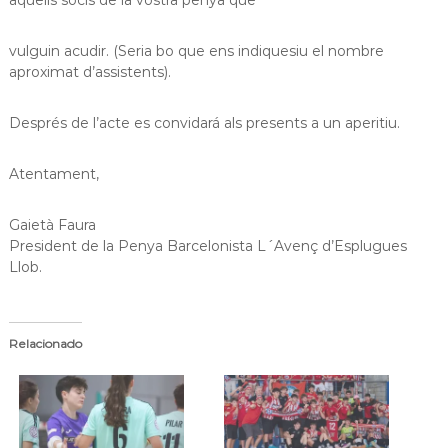
aquells socis de la vostra penya que
a
t
vulguin acudir. (Seria bo que ens indiquesiu el nombre
aproximat d’assistents).
Després de l’acte es convidará als presents a un aperitiu.
Atentament,
Gaietà Faura
President de la Penya Barcelonista L´Avenç d’Esplugues
Llob.
Relacionado