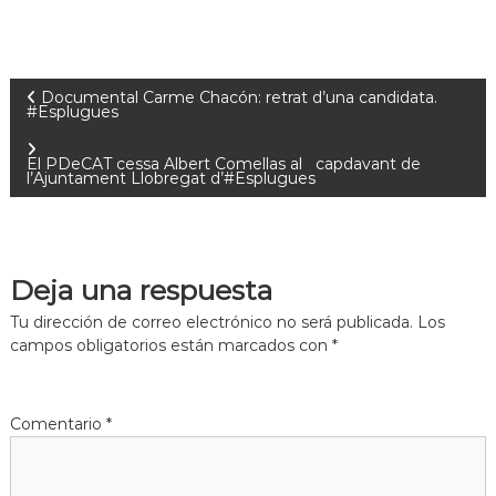
Documental Carme Chacón: retrat d’una candidata.
#Esplugues
El PDeCAT cessa Albert Comellas al capdavant de
l’Ajuntament Llobregat d’#Esplugues
Deja una respuesta
Tu dirección de correo electrónico no será publicada.
Los
campos obligatorios están marcados con
*
Comentario
*