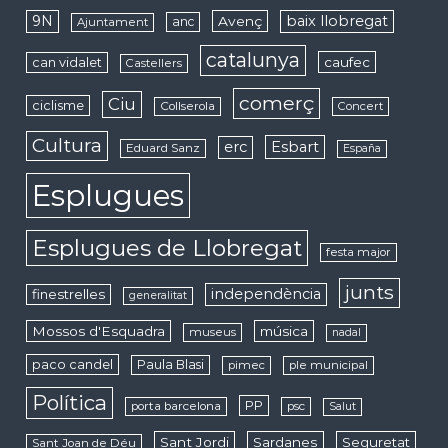
9N
baix llobregat
Avenç
anc
Ajuntament
catalunya
caufec
can vidalet
Castellers
comerç
Ciu
ciclisme
Collserola
Concert
Cultura
erc
Esbart
Eduard Sanz
España
Esplugues
Esplugues de Llobregat
festa major
junts
independència
finestrelles
generalitat
Mossos d'Esquadra
música
museus
nadal
paco candel
Paula Blasi
pimec
ple municipal
Política
PP
porta barcelona
psc
Salut
Sant Jordi
Sardanes
Seguretat
Sant Joan de Déu