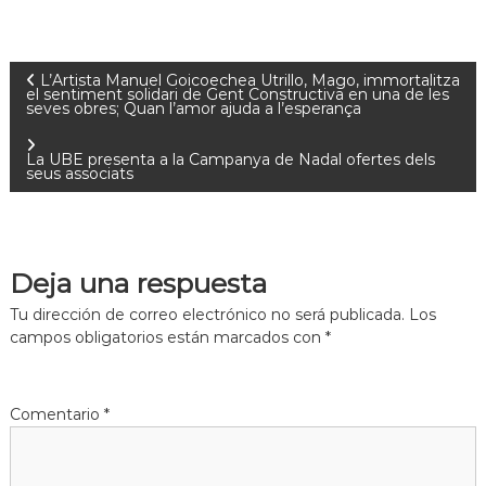
L’Artista Manuel Goicoechea Utrillo, Mago, immortalitza
el sentiment solidari de Gent Constructiva en una de les
seves obres; Quan l’amor ajuda a l’esperança
La UBE presenta a la Campanya de Nadal ofertes dels
seus associats
Deja una respuesta
Tu dirección de correo electrónico no será publicada.
Los
campos obligatorios están marcados con
*
Comentario
*