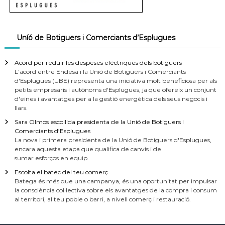
Uníó de Botiguers i Comerciants d’Esplugues
Acord per reduir les despeses elèctriques dels botiguers
L'acord entre Endesa i la Unió de Botiguers i Comerciants
d'Esplugues (UBE) representa una iniciativa molt beneficiosa per als
petits empresaris i autònoms d'Esplugues, ja que ofereix un conjunt
d'eines i avantatges per a la gestió energètica dels seus negocis i
llars.
Sara Olmos escollida presidenta de la Unió de Botiguers i
Comerciants d’Esplugues
La nova i primera presidenta de la Unió de Botiguers d'Esplugues,
encara aquesta etapa que qualifica de canvis i de
sumar esforços en equip.
Escolta el batec del teu comerç
Batega és més que una campanya, és una oportunitat per impulsar
la consciència col·lectiva sobre els avantatges de la compra i consum
al territori, al teu poble o barri, a nivell comerç i restauració.