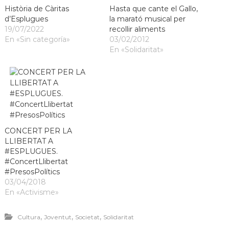
Història de Càritas
Hasta que cante el Gallo,
d’Esplugues
la marató musical per
19/07/2022
recollir aliments
En «Sin categoría»
03/02/2012
En «Solidaritat»
CONCERT PER LA
LLIBERTAT A
#ESPLUGUES.
#ConcertLlibertat
#PresosPolítics
03/04/2018
En «Activisme»
,
,
,
Cultura
Joventut
Societat
Solidaritat