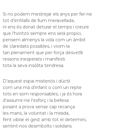
s
m
a
d
Si no podem mestrejar els anys per fer-ne
c
e
tot d’enfilalls de llum meravellada,
i
L
ó
ni ens és donat deturar el temps i creure
d
que l’horitzó sempre ens serà propici,
l
'
pensem almenys la vida com un àmbit
o
E
de claredats possibles, i vivim-la
b
s
tan plenament que per força desvetlli
p
r
ressons inesperats i manifesti
l
e
u
tota la seva insòlita tendresa.
g
g
u
a
D’aquest espai misteriós i dúctil
e
t
s
com una mà d’infant o com un repte
d
tots en som responsables, i ja és hora
e
d’assumir-ne l’esforç i la bellesa
L
posant a prova sense cap recança
l
les mans, la voluntat i la mirada,
o
fent vibrar el gest amb tot el determini,
b
r
sentint-nos desimbolts i solidaris.
e
g