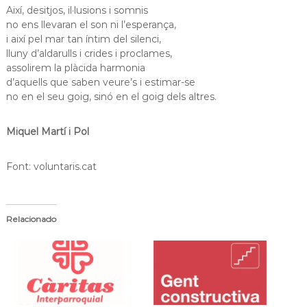
Així, desitjos, il·lusions i somnis
a
t
no ens llevaran el son ni l’esperança,
i així pel mar tan íntim del silenci,
lluny d’aldarulls i crides i proclames,
assolirem la plàcida harmonia
d’aquells que saben veure’s i estimar-se
no en el seu goig, sinó en el goig dels altres.
Miquel Martí i Pol
Font: voluntaris.cat
Relacionado