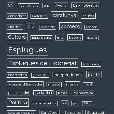
9N
baix llobregat
Avenç
anc
Ajuntament
catalunya
caufec
can vidalet
Castellers
comerç
Ciu
ciclisme
Collserola
Concert
Cultura
erc
Esbart
Eduard Sanz
España
Esplugues
Esplugues de Llobregat
festa major
junts
independència
finestrelles
generalitat
Mossos d'Esquadra
música
museus
nadal
paco candel
Paula Blasi
pimec
ple municipal
Política
PP
porta barcelona
psc
Salut
Sant Jordi
Sardanes
Seguretat
Sant Joan de Déu