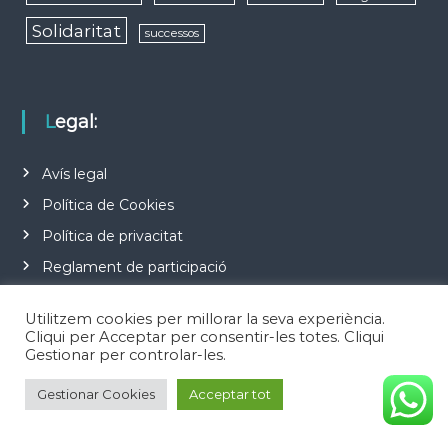
Solidaritat
successos
Legal:
Avís legal
Política de Cookies
Política de privacitat
Reglament de participació
Utilitzem cookies per millorar la seva experiència.
Cliqui per Acceptar per consentir-les totes. Cliqui
Gestionar per controlar-les.
Gestionar Cookies
Acceptar tot
Copyright © 2026
Notícies d'Esplugues de Llobregat
Todos los derechos
reservados. Tema:
Flash
de ThemeGrill. Funciona con
WordPress