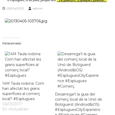
a
05/04/2013
admin
t
Relacionado
14M Taula rodona: Com
han afectat les grans
superfícies al comerç
Desarrega’t la guia del
local? #Esplugues
comerç local de la Unió de
06/03/2017
Botiguers! (Android&iOS)
En «Actualitat»
#EspluguesCityExperienc
e #Esplugues #Comerç