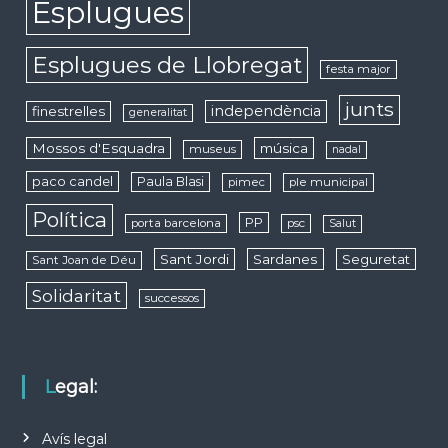
Esplugues
Esplugues de Llobregat
festa major
junts
independència
finestrelles
generalitat
Mossos d'Esquadra
música
museus
nadal
paco candel
Paula Blasi
pimec
ple municipal
Política
PP
porta barcelona
psc
Salut
Sant Jordi
Sardanes
Seguretat
Sant Joan de Déu
Solidaritat
successos
Legal:
Avís legal