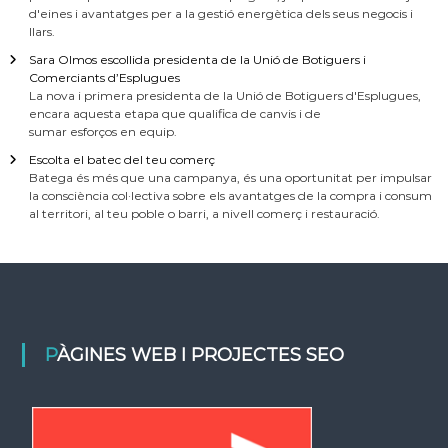
d'eines i avantatges per a la gestió energètica dels seus negocis i
llars.
Sara Olmos escollida presidenta de la Unió de Botiguers i
Comerciants d’Esplugues
La nova i primera presidenta de la Unió de Botiguers d'Esplugues,
encara aquesta etapa que qualifica de canvis i de
sumar esforços en equip.
Escolta el batec del teu comerç
Batega és més que una campanya, és una oportunitat per impulsar
la consciència col·lectiva sobre els avantatges de la compra i consum
al territori, al teu poble o barri, a nivell comerç i restauració.
PÀGINES WEB I PROJECTES SEO