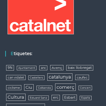
Etiquetes:
9N
baix llobregat
Avenç
anc
Ajuntament
catalunya
caufec
can vidalet
Castellers
comerç
Ciu
ciclisme
Collserola
Concert
Cultura
erc
Esbart
Eduard Sanz
España