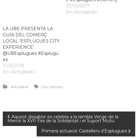
20/10/2017
En «Actualitat»
LA UBE PRESENTA LA
GUÍA DEL COMERÇ
LOCAL ‘ESPLUGUES CITY
EXPERIENCE’.
@UBEsplugues #Esplugu
es
11/12/2018
En «Actualitat»
,
Actualitat
Ciu
comerç
Aquest dissabte es celebra a la rambla Verge de la
Mercè la XVII Fira de la Solidaritat i el Suport Mutu
Primera actuació Castellers d’Esplugues