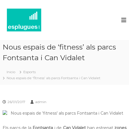
N
P
o
o
r
t
t
í
a
l
c
d
i
'
Nous espais de ‘fitness’ als parcs
e
a
c
Fontsanta i Can Vidalet
s
t
d
u
'
a
Inicio
Esports
l
E
Nous espais de ‘fitness’ als parcs Fontsanta i Can Vidalet
i
s
t
p
a
t
l
i
26/01/2017
admin
u
i
g
n
f
u
o
e
Els parcs de la
Fontsanta
r
i de
Can
Vidalet
han estrenat
zones