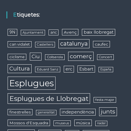
Etiquetes:
9N
baix llobregat
Avenç
anc
Ajuntament
catalunya
caufec
can vidalet
Castellers
comerç
Ciu
ciclisme
Collserola
Concert
Cultura
erc
Esbart
Eduard Sanz
España
Esplugues
Esplugues de Llobregat
festa major
junts
independència
finestrelles
generalitat
Mossos d'Esquadra
música
museus
nadal