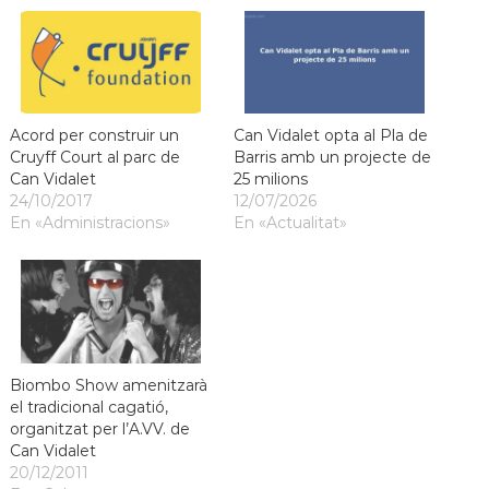
a
t
Acord per construir un
Can Vidalet opta al Pla de
Cruyff Court al parc de
Barris amb un projecte de
Can Vidalet
25 milions
24/10/2017
12/07/2026
En «Administracions»
En «Actualitat»
Biombo Show amenitzarà
el tradicional cagatió,
organitzat per l’A.VV. de
Can Vidalet
20/12/2011