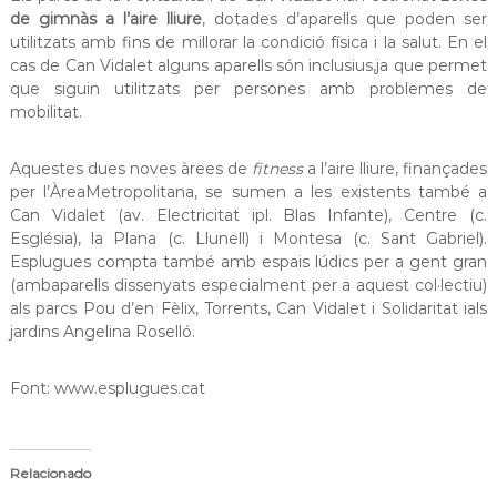
s
m
de gimnàs a l’aire lliure
, dotades d’aparells que poden ser
a
utilitzats amb fins de millorar la condició física i la salut. En el
d
c
cas de Can Vidalet alguns aparells són inclusius,ja que permet
e
i
que siguin utilitzats per persones amb problemes de
L
ó
mobilitat.
d
l
'
o
E
Aquestes dues noves àrees de
fitness
a l’aire lliure, finançades
b
s
per l’ÀreaMetropolitana, se sumen a les existents també a
p
r
Can Vidalet (av. Electricitat ipl. Blas Infante), Centre (c.
l
e
u
Església), la Plana (c. Llunell) i Montesa (c. Sant Gabriel).
g
g
Esplugues compta també amb espais lúdics per a gent gran
u
a
(ambaparells dissenyats especialment per a aquest col·lectiu)
e
als parcs Pou d’en Fèlix, Torrents, Can Vidalet i Solidaritat ials
t
s
jardins Angelina Roselló.
d
e
L
Font: www.esplugues.cat
l
o
b
r
Relacionado
e
g