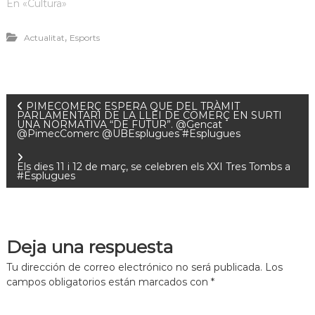
En «Cultura»
,
Actualitat
Esports
PIMECOMERÇ ESPERA QUE DEL TRÀMIT
PARLAMENTARI DE LA LLEI DE COMERÇ EN SURTI
UNA NORMATIVA “DE FUTUR”. @Gencat
@PimecComerc @UBEsplugues #Esplugues
Els dies 11 i 12 de març, se celebren els XXI Tres Tombs a
#Esplugues
Deja una respuesta
Tu dirección de correo electrónico no será publicada.
Los
campos obligatorios están marcados con
*