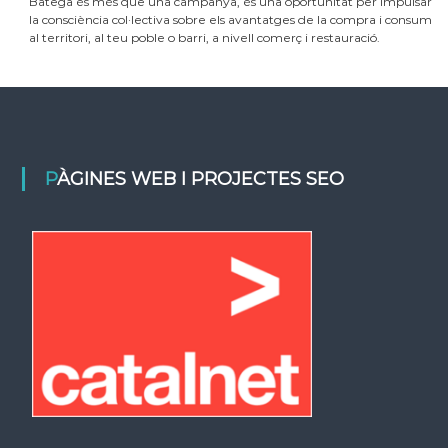
Batega és més que una campanya, és una oportunitat per impulsar
la consciència col·lectiva sobre els avantatges de la compra i consum
al territori, al teu poble o barri, a nivell comerç i restauració.
PÀGINES WEB I PROJECTES SEO