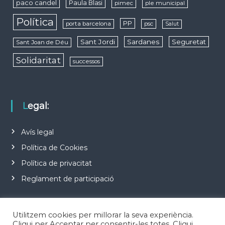
paco candel
Paula Blasi
pimec
ple municipal
Política
PP
porta barcelona
psc
Salut
Sant Jordi
Sardanes
Seguretat
Sant Joan de Déu
Solidaritat
successos
Legal:
Avís legal
Política de Cookies
Política de privacitat
Reglament de participació
Utilitzem cookies per millorar la seva experiència.
Cliqui per Acceptar per consentir-les totes. Cliqui