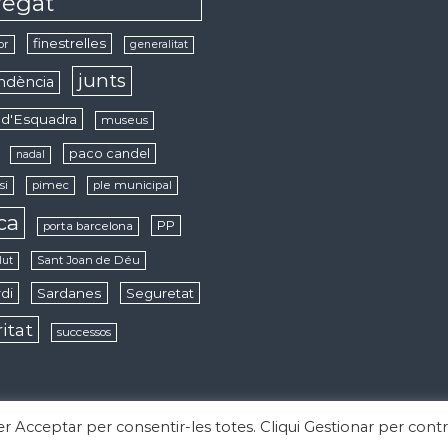
regat
finestrelles
or
generalitat
junts
ndència
d'Esquadra
museus
paco candel
nadal
si
pimec
ple municipal
ica
PP
porta barcelona
Sant Joan de Déu
lut
di
Sardanes
Seguretat
ritat
successos
per Acceptar per consentir-les totes. Cliqui Gestionar per contr
derechos reservados. Tema:
Flash
de ThemeGrill. Funciona con
WordPress