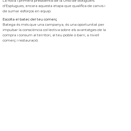
La nova i primera presidenta de la Unió de Botiguers
d'Esplugues, encara aquesta etapa que qualifica de canvis i
de sumar esforços en equip.
Escolta el batec del teu comerç
Batega és més que una campanya, és una oportunitat per
impulsar la consciència col·lectiva sobre els avantatges de la
compra i consum al territori, al teu poble o barri, a nivell
comerç i restauració.