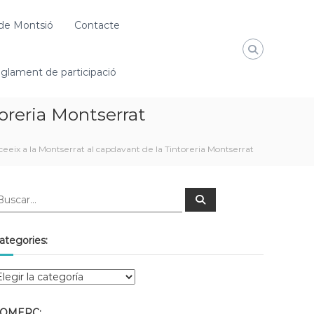
de Montsió
Contacte
glament de participació
oreria Montserrat
eix a la Montserrat al capdavant de la Tintoreria Montserrat
ategories:
OMERÇ: