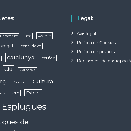
quetes:
Legal:
Avís legal
Avenç
anc
juntament
Política de Cookies
obregat
can vidalet
Política de privacitat
catalunya
caufec
s
Reglament de participaci
Ciu
Collserola
rç
Cultura
Concert
erc
Esbart
anz
Esplugues
ugues de