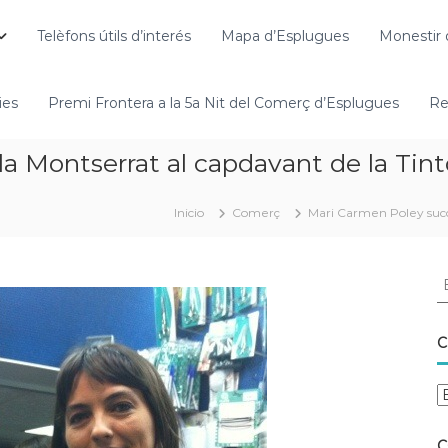
Telèfons útils d’interés
Mapa d’Esplugues
Monestir 
ies
Premi Frontera a la 5a Nit del Comerç d’Esplugues
Re
a Montserrat al capdavant de la Tint
Inicio
Comerç
Mari Carmen Poley succe
C
C