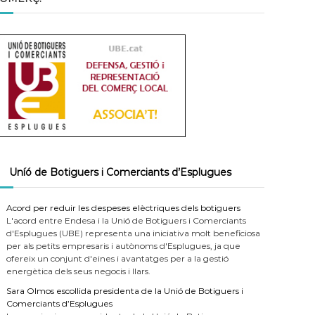
Uníó de Botiguers i Comerciants d’Esplugues
Acord per reduir les despeses elèctriques dels botiguers
L'acord entre Endesa i la Unió de Botiguers i Comerciants
d'Esplugues (UBE) representa una iniciativa molt beneficiosa
per als petits empresaris i autònoms d'Esplugues, ja que
ofereix un conjunt d'eines i avantatges per a la gestió
energètica dels seus negocis i llars.
Sara Olmos escollida presidenta de la Unió de Botiguers i
Comerciants d’Esplugues