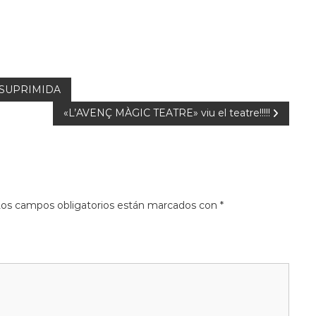
 SUPRIMIDA
«L’AVENÇ MÀGIC TEATRE» viu el teatre!!!!!
os campos obligatorios están marcados con
*