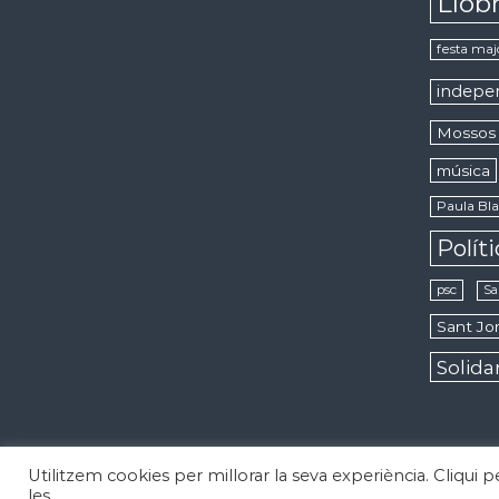
Llob
festa maj
indepe
Mossos 
música
Paula Bla
Polít
psc
Sa
Sant Jor
Solida
Utilitzem cookies per millorar la seva experiència. Cliqui 
Copyright © 2026
Notícies d'Esplugues de Llobregat
Todos los 
les.