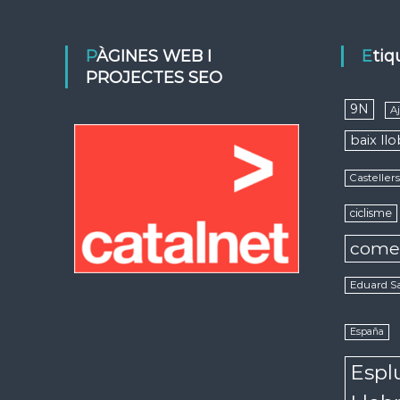
PÀGINES WEB I
Eti
PROJECTES SEO
9N
A
baix ll
Casteller
ciclisme
come
Eduard S
España
Espl