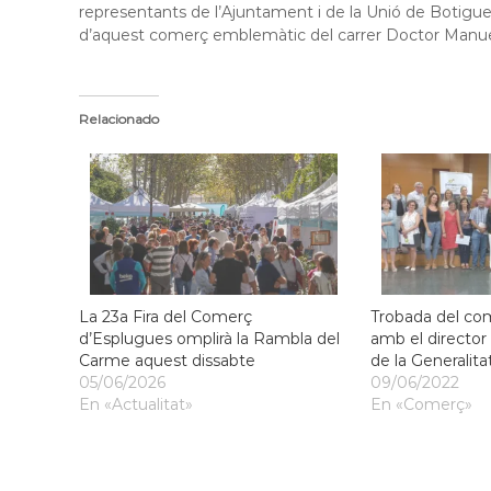
representants de l’Ajuntament i de la Unió de Botigue
l
d’aquest comerç emblemàtic del carrer Doctor Manuel
o
b
r
e
Relacionado
g
a
t
La 23a Fira del Comerç
Trobada del co
d’Esplugues omplirà la Rambla del
amb el directo
Carme aquest dissabte
de la Generalita
05/06/2026
09/06/2022
En «Actualitat»
En «Comerç»