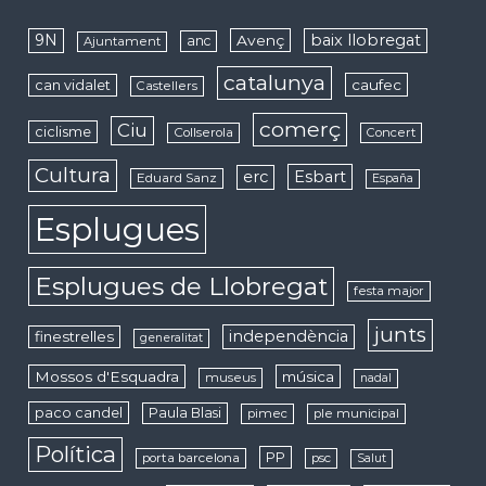
9N
baix llobregat
Avenç
anc
Ajuntament
catalunya
caufec
can vidalet
Castellers
comerç
Ciu
ciclisme
Collserola
Concert
Cultura
erc
Esbart
Eduard Sanz
España
Esplugues
Esplugues de Llobregat
festa major
junts
independència
finestrelles
generalitat
Mossos d'Esquadra
música
museus
nadal
paco candel
Paula Blasi
pimec
ple municipal
Política
PP
porta barcelona
psc
Salut