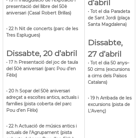
d’abril
presentació del llibre del 50è
• Tot el dia Paradeta
aniversari (Casal Robert Brillas)
de Sant Jordi (plaça
Santa Magdalena)
• 22 h Nit de concerts (parc de les
Tres Esplugues)
Dissabte,
Dissabte, 20 d’abril
27 d’abril
• 17 h Presentació del joc de taula
• Tot el dia 50 anys–
del 50è aniversari (parc Pou d’en
50 cims (excursions
Fèlix)
a cims dels Països
Catalans)
• 20 h Sopar del 50è aniversari
adreçat a escoltes antics, actuals i
• 19 h Arribada de les
famílies (pista coberta del parc
excursions (pista de
Pou d’en Fèlix)
L’Avenç)
• 22 h Actuació de músics antics i
actuals de l’Agrupament (pista