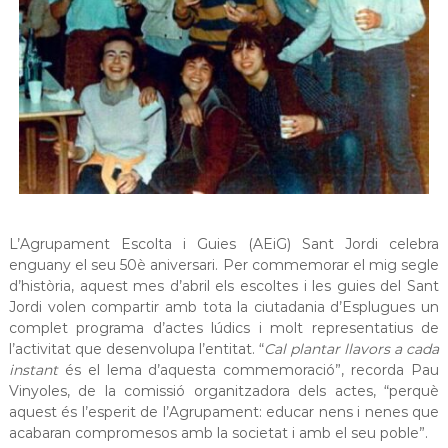
a
t
L’Agrupament Escolta i Guies (AEiG) Sant Jordi celebra
enguany el seu 50è aniversari. Per commemorar el mig segle
d’història, aquest mes d’abril els escoltes i les guies del Sant
Jordi volen compartir amb tota la ciutadania d’Esplugues un
complet programa d’actes lúdics i molt representatius de
l’activitat que desenvolupa l’entitat. “
Cal plantar llavors a cada
instant
és el lema d’aquesta commemoració”, recorda Pau
Vinyoles, de la comissió organitzadora dels actes, “perquè
aquest és l’esperit de l’Agrupament: educar nens i nenes que
acabaran compromesos amb la societat i amb el seu poble”.