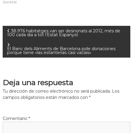
Societat
38.976 habitatges van ser desnonats al 2012, més de
100 cada dia a tot l’Estat Espanyol
El Banc dels Aliments de Barcelona pide donaciones
porque tiene «las estanterías casi vacías»
Deja una respuesta
Tu dirección de correo electrónico no será publicada.
Los
campos obligatorios están marcados con
*
Comentario
*