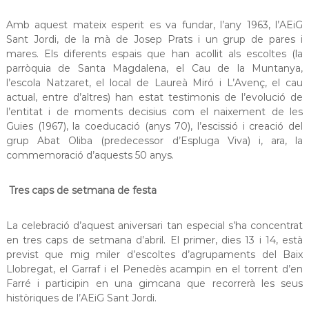
Amb aquest mateix esperit es va fundar, l’any 1963, l’AEiG
Sant Jordi, de la mà de Josep Prats i un grup de pares i
mares. Els diferents espais que han acollit als escoltes (la
parròquia de Santa Magdalena, el Cau de la Muntanya,
l’escola Natzaret, el local de Laureà Miró i L’Avenç, el cau
actual, entre d’altres) han estat testimonis de l’evolució de
l’entitat i de moments decisius com el naixement de les
Guies (1967), la coeducació (anys 70), l’escissió i creació del
grup Abat Oliba (predecessor d’Espluga Viva) i, ara, la
commemoració d’aquests 50 anys.
Tres caps de setmana de festa
La celebració d’aquest aniversari tan especial s’ha concentrat
en tres caps de setmana d’abril. El primer, dies 13 i 14, està
previst que mig miler d’escoltes d’agrupaments del Baix
Llobregat, el Garraf i el Penedès acampin en el torrent d’en
Farré i participin en una gimcana que recorrerà les seus
històriques de l’AEiG Sant Jordi.