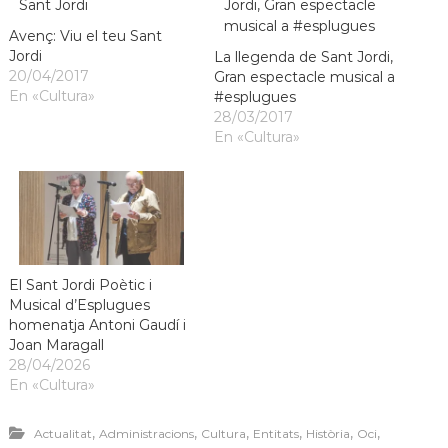
Avenç: Viu el teu Sant
Jordi
La llegenda de Sant Jordi,
20/04/2017
Gran espectacle musical a
En «Cultura»
#esplugues
28/03/2017
En «Cultura»
El Sant Jordi Poètic i
Musical d’Esplugues
homenatja Antoni Gaudí i
Joan Maragall
28/04/2026
En «Cultura»
,
,
,
,
,
,
Actualitat
Administracions
Cultura
Entitats
Història
Oci