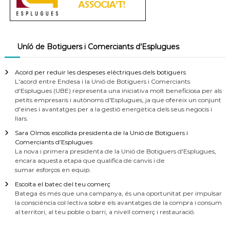
Uníó de Botiguers i Comerciants d’Esplugues
Acord per reduir les despeses elèctriques dels botiguers
L'acord entre Endesa i la Unió de Botiguers i Comerciants
d'Esplugues (UBE) representa una iniciativa molt beneficiosa per als
petits empresaris i autònoms d'Esplugues, ja que ofereix un conjunt
d'eines i avantatges per a la gestió energètica dels seus negocis i
llars.
Sara Olmos escollida presidenta de la Unió de Botiguers i
Comerciants d’Esplugues
La nova i primera presidenta de la Unió de Botiguers d'Esplugues,
encara aquesta etapa que qualifica de canvis i de
sumar esforços en equip.
Escolta el batec del teu comerç
Batega és més que una campanya, és una oportunitat per impulsar
la consciència col·lectiva sobre els avantatges de la compra i consum
al territori, al teu poble o barri, a nivell comerç i restauració.