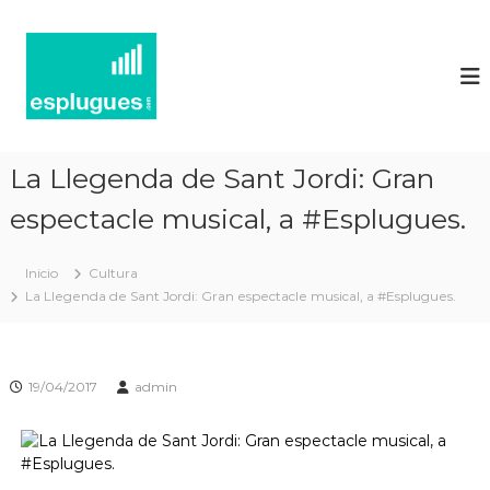
N
P
o
o
r
t
t
í
a
l
c
d
i
'
La Llegenda de Sant Jordi: Gran
e
a
c
espectacle musical, a #Esplugues.
s
t
d
u
'
a
Inicio
Cultura
l
E
La Llegenda de Sant Jordi: Gran espectacle musical, a #Esplugues.
i
s
t
p
a
t
l
i
19/04/2017
admin
u
i
g
n
f
u
o
e
r