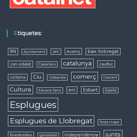
Etiquetes:
9N
baix llobregat
Avenç
anc
Ajuntament
catalunya
caufec
can vidalet
Castellers
comerç
Ciu
ciclisme
Collserola
Concert
Cultura
erc
Esbart
Eduard Sanz
España
Esplugues
Esplugues de Llobregat
festa major
junts
independència
finestrelles
generalitat