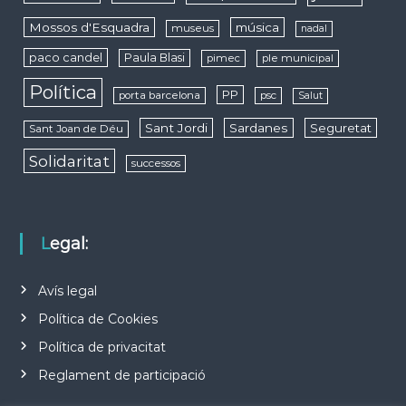
Mossos d'Esquadra
música
museus
nadal
paco candel
Paula Blasi
pimec
ple municipal
Política
PP
porta barcelona
psc
Salut
Sant Jordi
Sardanes
Seguretat
Sant Joan de Déu
Solidaritat
successos
Legal:
Avís legal
Política de Cookies
Política de privacitat
Reglament de participació