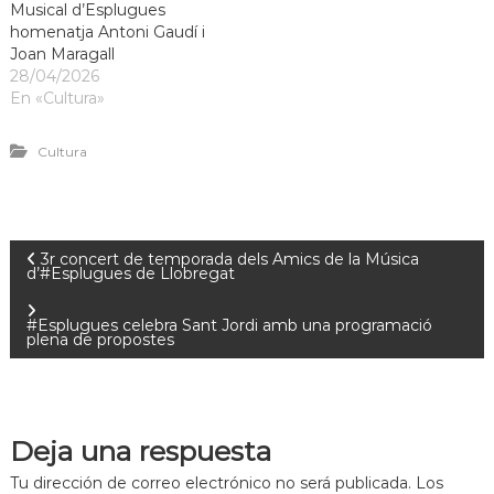
Musical d’Esplugues
a
homenatja Antoni Gaudí i
t
Joan Maragall
28/04/2026
En «Cultura»
Cultura
3r concert de temporada dels Amics de la Música
d’#Esplugues de Llobregat
#Esplugues celebra Sant Jordi amb una programació
plena de propostes
Deja una respuesta
Tu dirección de correo electrónico no será publicada.
Los