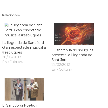
s
m
a
d
c
e
Relacionado
i
L
ó
d
l
'
o
E
b
s
p
La llegenda de Sant Jordi,
r
l
Gran espectacle musical a
e
L’Esbart Vila d’Esplugues
u
#esplugues
presenta la Llegenda de
g
g
28/03/2017
u
Sant Jordi
a
En «Cultura»
e
22/02/2012
t
s
En «Cultura»
d
e
L
l
o
b
r
e
El Sant Jordi Poètic i
g