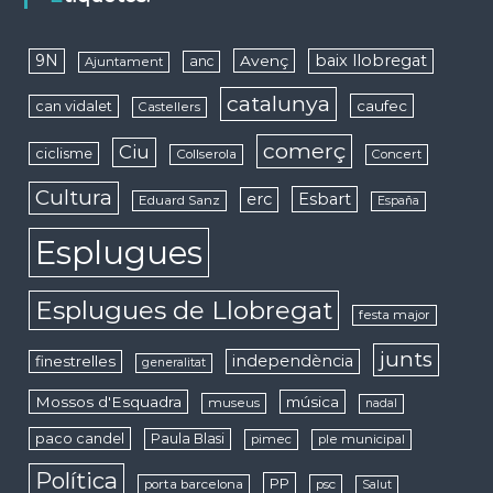
9N
baix llobregat
Avenç
anc
Ajuntament
catalunya
caufec
can vidalet
Castellers
comerç
Ciu
ciclisme
Collserola
Concert
Cultura
erc
Esbart
Eduard Sanz
España
Esplugues
Esplugues de Llobregat
festa major
junts
independència
finestrelles
generalitat
Mossos d'Esquadra
música
museus
nadal
paco candel
Paula Blasi
pimec
ple municipal
Política
PP
porta barcelona
psc
Salut