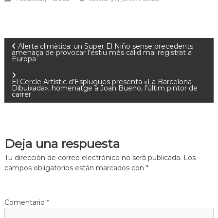
Alerta climàtica: un Super El Niño sense precedents
amenaça de provocar l’estiu més càlid mai registrat a
Europa
El Cercle Artístic d’Esplugues presenta «La Barcelona
Dibuixada», homenatge a Joan Bueno, l’últim pintor de
carrer
Deja una respuesta
Tu dirección de correo electrónico no será publicada.
Los
campos obligatorios están marcados con
*
Comentario
*