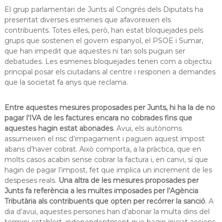
a
El grup parlamentari de Junts al Congrés dels Diputats ha
t
presentat diverses esmenes que afavoreixen els
contribuents. Totes elles, però, han estat bloquejades pels
grups que sostenen el govern espanyol, el PSOE i Sumar,
que han impedit que aquestes ni tan sols puguin ser
debatudes. Les esmenes bloquejades tenen com a objectiu
principal posar els ciutadans al centre i responen a demandes
que la societat fa anys que reclama.
Entre aquestes mesures proposades per Junts, hi ha la de no
pagar l’IVA de les factures encara no cobrades fins que
aquestes hagin estat abonades
. Avui, els autònoms
assumeixen el risc d’impagament i paguen aquest impost
abans d’haver cobrat. Això comporta, a la pràctica, que en
molts casos acabin sense cobrar la factura i, en canvi, sí que
hagin de pagar l’impost, fet que implica un increment de les
despeses reals.
Una altra de les mesures proposades per
Junts fa referència a les multes imposades per l’Agència
Tributària als contribuents que opten per recórrer la sanció
. A
dia d’avui, aquestes persones han d’abonar la multa dins del
termini establert, independentment que hagin iniciat accions