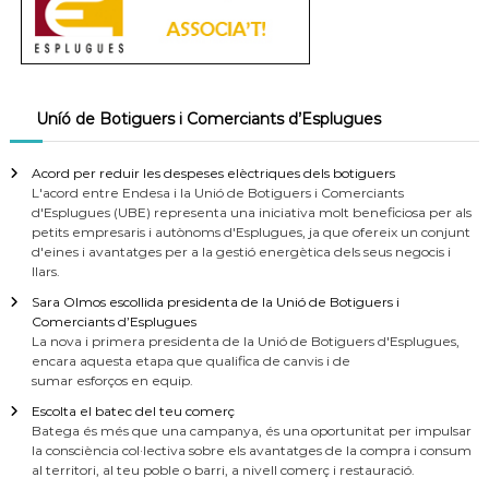
Uníó de Botiguers i Comerciants d’Esplugues
Acord per reduir les despeses elèctriques dels botiguers
L'acord entre Endesa i la Unió de Botiguers i Comerciants
d'Esplugues (UBE) representa una iniciativa molt beneficiosa per als
petits empresaris i autònoms d'Esplugues, ja que ofereix un conjunt
d'eines i avantatges per a la gestió energètica dels seus negocis i
llars.
Sara Olmos escollida presidenta de la Unió de Botiguers i
Comerciants d’Esplugues
La nova i primera presidenta de la Unió de Botiguers d'Esplugues,
encara aquesta etapa que qualifica de canvis i de
sumar esforços en equip.
Escolta el batec del teu comerç
Batega és més que una campanya, és una oportunitat per impulsar
la consciència col·lectiva sobre els avantatges de la compra i consum
al territori, al teu poble o barri, a nivell comerç i restauració.