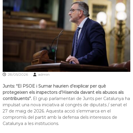
s
m
a
d
c
e
i
L
ó
d
l
'
o
E
b
s
p
r
l
e
u
g
g
u
28/05/2026
admin
a
e
t
s
Junts: “El PSOE i Sumar haurien d’explicar per què
d
protegeixen els inspectors d’Hisenda davant els abusos als
e
contribuents”.
El grup parlamentari de Junts per Catalunya ha
L
impulsat una nova iniciativa al congrés de diputats / senat el
l
27 de maig de 2026. Aquesta acció s’emmarca en el
o
b
compromís del partit amb la defensa dels interessos de
r
Catalunya a les institucions.
e
g