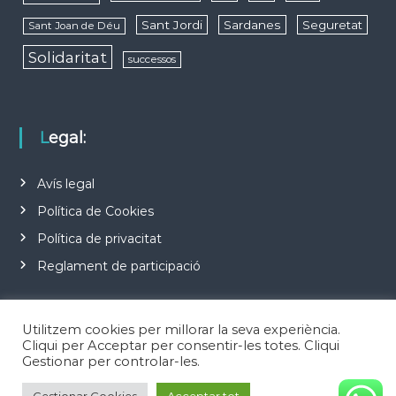
Sant Jordi
Sardanes
Seguretat
Sant Joan de Déu
Solidaritat
successos
Legal:
Avís legal
Política de Cookies
Política de privacitat
Reglament de participació
Utilitzem cookies per millorar la seva experiència.
Cliqui per Acceptar per consentir-les totes. Cliqui
Gestionar per controlar-les.
Copyright © 2026
Notícies d'Esplugues de Llobregat
Todos los derechos