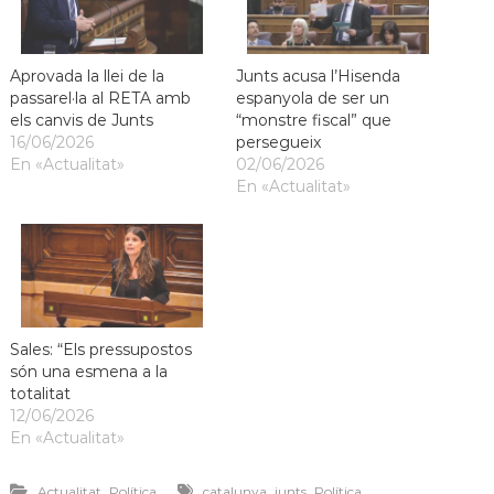
Aprovada la llei de la
Junts acusa l’Hisenda
passarel·la al RETA amb
espanyola de ser un
els canvis de Junts
“monstre fiscal” que
16/06/2026
persegueix
En «Actualitat»
02/06/2026
En «Actualitat»
Sales: “Els pressupostos
són una esmena a la
totalitat
12/06/2026
En «Actualitat»
,
,
,
Actualitat
Política
catalunya
junts
Política