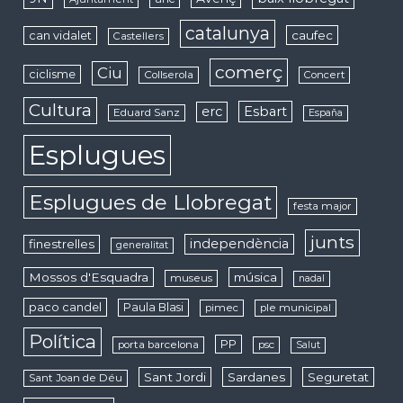
catalunya
caufec
can vidalet
Castellers
comerç
Ciu
ciclisme
Collserola
Concert
Cultura
erc
Esbart
Eduard Sanz
España
Esplugues
Esplugues de Llobregat
festa major
junts
independència
finestrelles
generalitat
Mossos d'Esquadra
música
museus
nadal
paco candel
Paula Blasi
pimec
ple municipal
Política
PP
porta barcelona
psc
Salut
Sant Jordi
Sardanes
Seguretat
Sant Joan de Déu