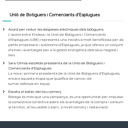
Uníó de Botiguers i Comerciants d’Esplugues
Acord per reduir les despeses elèctriques dels botiguers
L'acord entre Endesa i la Unió de Botiguers i Comerciants
d'Esplugues (UBE) representa una iniciativa molt beneficiosa per als
petits empresaris i autònoms d'Esplugues, ja que ofereix un conjunt
d'eines i avantatges per a la gestió energètica dels seus negocis i
llars.
Sara Olmos escollida presidenta de la Unió de Botiguers i
Comerciants d’Esplugues
La nova i primera presidenta de la Unió de Botiguers d'Esplugues,
encara aquesta etapa que qualifica de canvis i de
sumar esforços en equip.
Escolta el batec del teu comerç
Batega és més que una campanya, és una oportunitat per impulsar
la consciència col·lectiva sobre els avantatges de la compra i consum
al territori, al teu poble o barri, a nivell comerç i restauració.