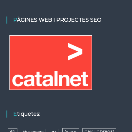
PÀGINES WEB I PROJECTES SEO
Etiquetes:
9N
baix llobregat
Avenç
anc
Ajuntament