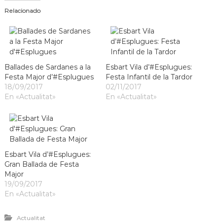
s
m
Relacionado
a
d
c
e
i
L
ó
d
l
'
o
Ballades de Sardanes a la
Esbart Vila d’#Esplugues:
E
Festa Major d’#Esplugues
Festa Infantil de la Tardor
b
s
18/09/2017
p
02/11/2017
r
l
En «Actualitat»
En «Actualitat»
e
u
g
g
u
a
e
t
s
d
Esbart Vila d’#Esplugues:
e
Gran Ballada de Festa
L
Major
l
19/09/2017
o
b
En «Actualitat»
r
e
Actualitat
g