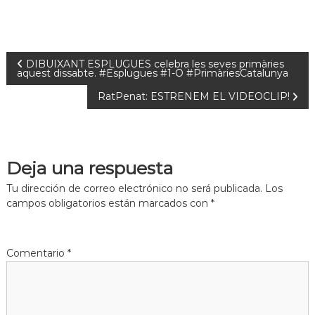
a
t
DIBUIXANT ESPLUGUES celebra les seves primàries
aquest dissabte. #Esplugues #1-O #PrimàriesCatalunya
RatPenat: ESTRENEM EL VIDEOCLIP!
Deja una respuesta
Tu dirección de correo electrónico no será publicada.
Los
campos obligatorios están marcados con
*
Comentario
*