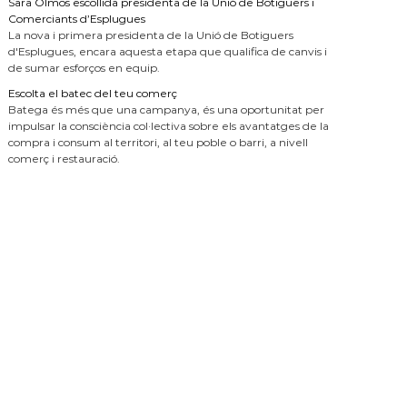
Sara Olmos escollida presidenta de la Unió de Botiguers i
Comerciants d’Esplugues
La nova i primera presidenta de la Unió de Botiguers
d'Esplugues, encara aquesta etapa que qualifica de canvis i
de sumar esforços en equip.
Escolta el batec del teu comerç
Batega és més que una campanya, és una oportunitat per
impulsar la consciència col·lectiva sobre els avantatges de la
compra i consum al territori, al teu poble o barri, a nivell
comerç i restauració.