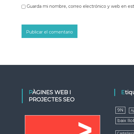
Guarda mi nombre, correo electrónico y web en es
PÀGINES WEB I
Eti
PROJECTES SEO
9N
A
baix ll
Casteller