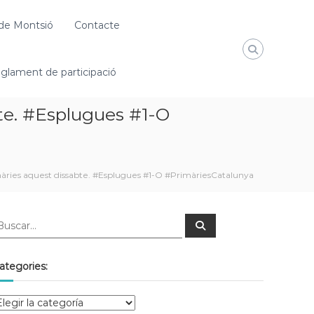
de Montsió
Contacte
glament de participació
te. #Esplugues #1-O
ries aquest dissabte. #Esplugues #1-O #PrimàriesCatalunya
ategories: