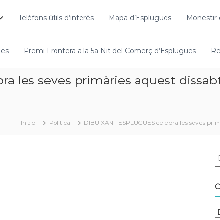
Telèfons útils d’interés
Mapa d’Esplugues
Monestir 
ies
Premi Frontera a la 5a Nit del Comerç d’Esplugues
Re
les seves primàries aquest dissab
Inicio
Política
DIBUIXANT ESPLUGUES celebra les seves primà
C