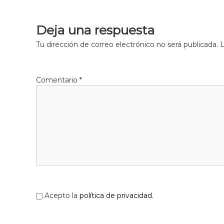
l
o
Deja una respuesta
b
r
Tu dirección de correo electrónico no será publicada.
L
e
g
a
Comentario
*
t
Acepto la
política de privacidad
.