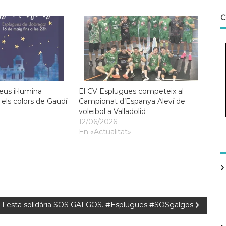
C
eus il·lumina
El CV Esplugues competeix al
els colors de Gaudí
Campionat d’Espanya Aleví de
voleibol a Valladolid
12/06/2026
En «Actualitat»
Festa solidària SOS GALGOS. #Esplugues #SOSgalgos