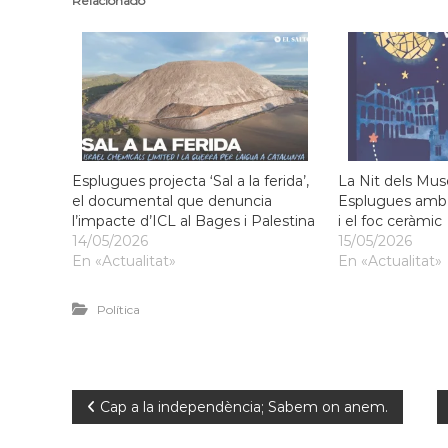
Relacionado
f
d
o
e
r
L
m
l
a
c
o
i
b
ó
r
d
Esplugues projecta ‘Sal a la ferida’,
La Nit dels Mus
e
'
el documental que denuncia
Esplugues amb 
g
E
l’impacte d’ICL al Bages i Palestina
i el foc ceràmic
a
s
14/05/2026
15/05/2026
t
p
En «Actualitat»
En «Actualitat»
l
u
Política
g
u
e
s
d
Cap a la independència; Sabem on anem.
e
L