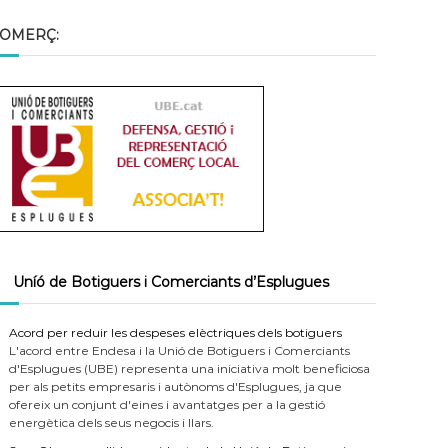
OMERÇ:
Uníó de Botiguers i Comerciants d’Esplugues
Acord per reduir les despeses elèctriques dels botiguers
L'acord entre Endesa i la Unió de Botiguers i Comerciants
d'Esplugues (UBE) representa una iniciativa molt beneficiosa
per als petits empresaris i autònoms d'Esplugues, ja que
ofereix un conjunt d'eines i avantatges per a la gestió
energètica dels seus negocis i llars.