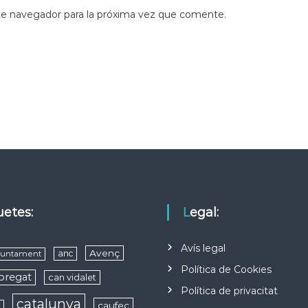
te navegador para la próxima vez que comente.
quetes:
Legal:
Avís legal
Avenç
anc
juntament
Política de Cookies
obregat
can vidalet
Política de privacitat
catalunya
caufec
s