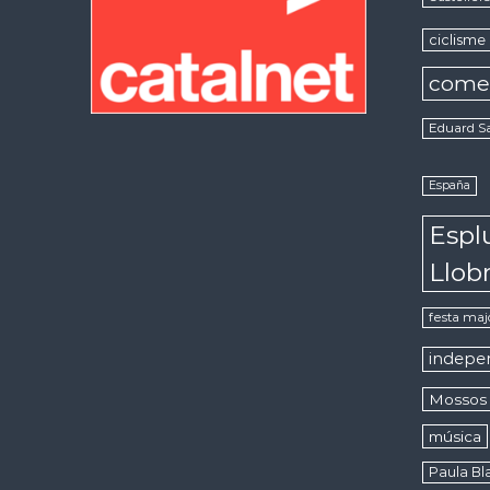
ciclisme
come
Eduard S
España
Espl
Llob
festa maj
indepe
Mossos 
música
Paula Bla