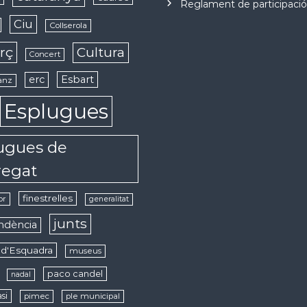
Reglament de participaci
Ciu
Collserola
rç
Cultura
Concert
erc
Esbart
anz
Esplugues
ugues de
regat
finestrelles
or
generalitat
junts
ndència
d'Esquadra
museus
paco candel
nadal
si
pimec
ple municipal