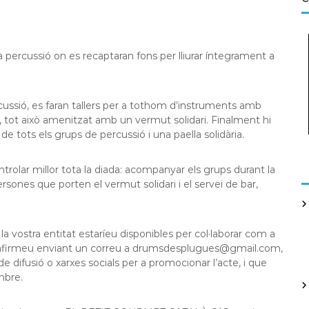
a percussió on es recaptaran fons per lliurar íntegrament a
ussió, es faran tallers per a tothom d’instruments amb
es, tot això amenitzat amb un vermut solidari. Finalment hi
e tots els grups de percussió i una paella solidària.
trolar millor tota la diada: acompanyar els grups durant la
persones que porten el vermut solidari i el servei de bar,
 vostra entitat estaríeu disponibles per col·laborar com a
confirmeu enviant un correu a drumsdesplugues@gmail.com,
difusió o xarxes socials per a promocionar l’acte, i que
mbre.