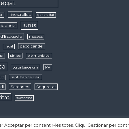
regat
finestrelles
or
generalitat
junts
ndència
d'Esquadra
museus
paco candel
nadal
si
pimec
ple municipal
ica
PP
porta barcelona
Sant Joan de Déu
lut
di
Sardanes
Seguretat
ritat
successos
per Acceptar per consentir-les totes. Cliqui Gestionar per contr
derechos reservados. Tema:
Flash
de ThemeGrill. Funciona con
WordPress