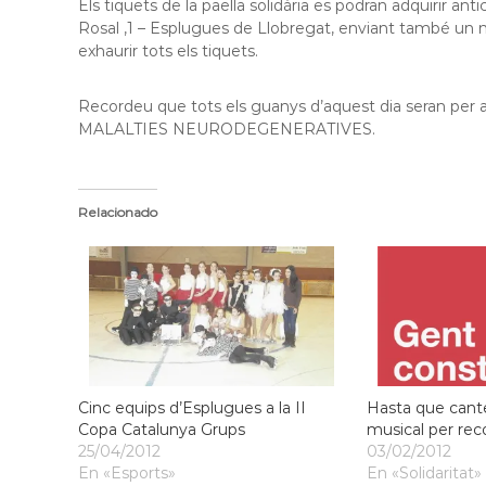
Els tiquets de la paella solidària es podran adquir
l
Rosal ,1 – Esplugues de Llobregat, enviant també un m
o
exhaurir tots els tiquets.
b
r
Recordeu que tots els guanys d’aquest dia seran per a
e
MALALTIES NEURODEGENERATIVES.
g
a
t
Relacionado
Cinc equips d’Esplugues a la II
Hasta que cante
Copa Catalunya Grups
musical per reco
25/04/2012
03/02/2012
En «Esports»
En «Solidaritat»