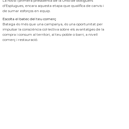
La nova i primera presidenta de la Unió de Botiguers
d'Esplugues, encara aquesta etapa que qualifica de canvis i
de sumar esforços en equip.
Escolta el batec del teu comerç
Batega és més que una campanya, és una oportunitat per
impulsar la consciència col·lectiva sobre els avantatges de la
compra i consum al territori, al teu poble o barri, a nivell
comerç i restauració.