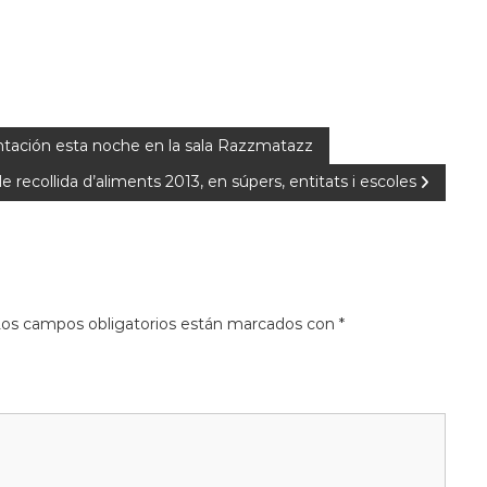
tación esta noche en la sala Razzmatazz
recollida d’aliments 2013, en súpers, entitats i escoles
os campos obligatorios están marcados con
*