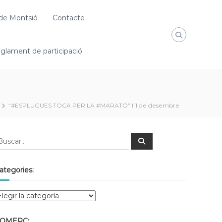
de Montsió
Contacte
glament de participació
“#ESPLUGUES TOCA PER LA #MARATÓ” l’1 de desembre
ategories:
OMERÇ: