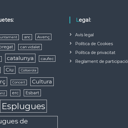
quetes:
Legal:
Avís legal
Avenç
anc
juntament
Política de Cookies
obregat
can vidalet
Política de privacitat
catalunya
caufec
s
Reglament de participaci
Ciu
Collserola
rç
Cultura
Concert
erc
Esbart
anz
Esplugues
ugues de