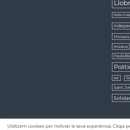
Llob
festa maj
indepe
Mossos 
música
Paula Bla
Polít
psc
Sa
Sant Jor
Solida
Utilitzem cookies per millorar la seva experiència. Cliqui 
Copyright © 2026
Notícies d'Esplugues de Llobregat
Todos los 