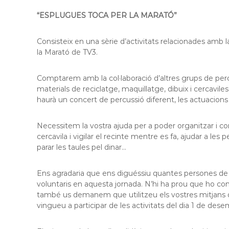
f
d
o
“ESPLUGUES TOCA PER LA MARATÓ”
e
r
L
m
Consisteix en una sèrie d’activitats relacionades amb l
l
a
la Marató de TV3.
c
o
i
b
ó
Comptarem amb la col·laboració d’altres grups de perc
r
d
materials de reciclatge, maquillatge, dibuix i cercavil
e
'
haurà un concert de percussió diferent, les actuacions d
g
E
a
s
Necessitem la vostra ajuda per a poder organitzar i con
t
p
cercavila i vigilar el recinte mentre es fa, ajudar a les 
l
parar les taules pel dinar…
u
g
Ens agradaria que ens diguéssiu quantes persones de la
u
voluntaris en aquesta jornada. N’hi ha prou que ho 
e
també us demanem que utilitzeu els vostres mitjans de 
s
vingueu a participar de les activitats del dia 1 de dese
d
e
L