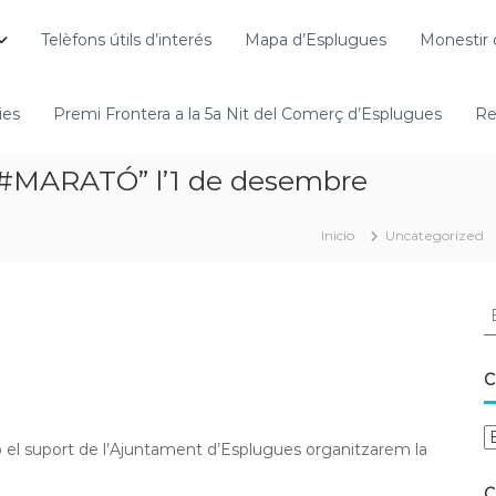
Telèfons útils d’interés
Mapa d’Esplugues
Monestir 
ies
Premi Frontera a la 5a Nit del Comerç d’Esplugues
Re
MARATÓ” l’1 de desembre
Inicio
Uncategorized
C
 suport de l’Ajuntament d’Esplugues organitzarem la
C