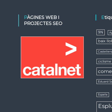
PÀGINES WEB I
Eti
PROJECTES SEO
9N
A
baix ll
Casteller
ciclisme
come
Eduard S
España
Espl