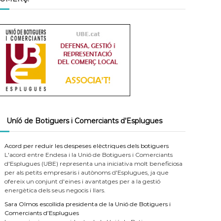
Uníó de Botiguers i Comerciants d’Esplugues
Acord per reduir les despeses elèctriques dels botiguers
L'acord entre Endesa i la Unió de Botiguers i Comerciants
d'Esplugues (UBE) representa una iniciativa molt beneficiosa
per als petits empresaris i autònoms d'Esplugues, ja que
ofereix un conjunt d'eines i avantatges per a la gestió
energètica dels seus negocis i llars.
Sara Olmos escollida presidenta de la Unió de Botiguers i
Comerciants d’Esplugues