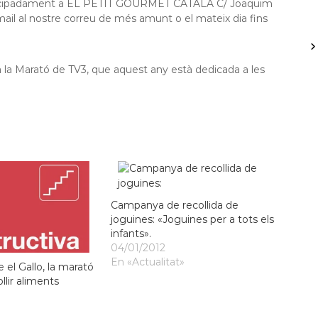
ir anticipadament a EL PETIT GOURMET CATALÀ C/ Joaquim
ail al nostre correu de més amunt o el mateix dia fins
 la Marató de TV3, que aquest any està dedicada a les
Campanya de recollida de
joguines: «Joguines per a tots els
infants».
04/01/2012
En «Actualitat»
 el Gallo, la marató
llir aliments