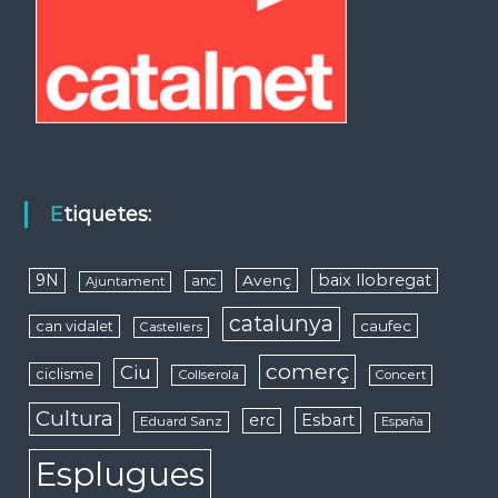
Etiquetes:
9N
baix llobregat
Avenç
anc
Ajuntament
catalunya
caufec
can vidalet
Castellers
comerç
Ciu
ciclisme
Collserola
Concert
Cultura
erc
Esbart
Eduard Sanz
España
Esplugues