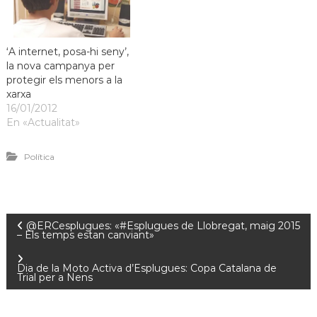
‘A internet, posa-hi seny’,
la nova campanya per
protegir els menors a la
xarxa
16/01/2012
En «Actualitat»
Política
@ERCesplugues: «#Esplugues de Llobregat, maig 2015
– Els temps estan canviant»
Dia de la Moto Activa d’Esplugues: Copa Catalana de
Trial per a Nens