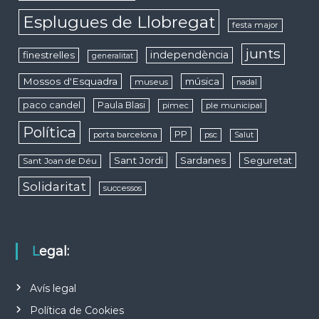
Esplugues de Llobregat
festa major
junts
independència
finestrelles
generalitat
Mossos d'Esquadra
música
museus
nadal
paco candel
Paula Blasi
pimec
ple municipal
Política
PP
porta barcelona
psc
Salut
Sant Jordi
Sardanes
Seguretat
Sant Joan de Déu
Solidaritat
successos
Legal:
Avís legal
Política de Cookies