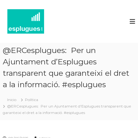
N
P
o
o
r
t
t
í
a
l
c
d
i
'
@ERCesplugues: Per un
e
a
c
Ajuntament d’Esplugues
s
t
d
u
transparent que garanteixi el dret
'
a
l
a la informació. #esplugues
E
i
s
t
p
a
Inicio
Política
t
l
@ERCesplugues: Per un Ajuntament d’Esplugues transparent que
i
u
garanteixi el dret a la informació. #esplugues
i
g
n
f
u
o
e
r