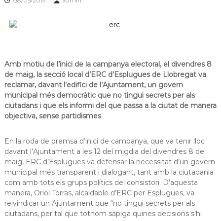
08/05/2015
admin
s
m
a
d
c
e
i
L
ó
d
l
'
Amb motiu de l’inici de la campanya electoral, el divendres 8
o
E
de maig, la secció local d’ERC d’Esplugues de Llobregat va
b
s
reclamar, davant l’edifici de l’Ajuntament, un govern
p
r
municipal més democràtic que no tingui secrets per als
l
e
u
ciutadans i que els informi
del que passa a la ciutat de manera
g
g
objectiva, sense partidismes
u
a
e
t
s
En la roda de premsa d’inici de campanya, que va tenir lloc
d
davant l’Ajuntament a les 12 del migdia del divendres 8 de
e
maig, ERC d’Esplugues va defensar la necessitat d’un govern
L
municipal més transparent i dialogant, tant amb la ciutadania
l
com amb tots els grups polítics del consistori. D’aquesta
o
manera, Oriol Torras, alcaldable d’ERC per Esplugues, va
b
r
reivindicar un Ajuntament que “no tingui secrets per als
e
ciutadans, per tal que tothom
sàpiga
quines decisions s’hi
g