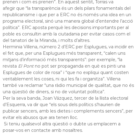
prenen i com es prenen”
.
En aquest sentit, Torras
va
a
afegir
que
“la transparència és un dels pilars fonamentals del
t
republicanisme i que per a ERC no és només una idea en un
programa electoral, sinó una manera global d’entendre l’acció
política”. ERC aposta perquè l
es decisions importants per al
poble
es
consul
tin
amb la ciutadania per evitar casos com el
del tanatori de la Miranda, i molts d’altres.
Herminia Villena, número 2 d’ERC per Esplugues, va incidir en
el fet que, per una Esplugues més transparent, “calen uns
mitjans d’informació més transparents”: per exemple, “la
revista
El Pont
no pot ser propaga
nda en què es pinti una
Esplugues de color de rosa
”
i
“que no expliqui quant costen
veritablement les coses, ni qui les fa i organitza”. Villena
també va reclamar
“una ràdio municipal de qualitat
, que
no és
una qüestió
de diners, si no de voluntat política”.
Per la seva banda, Joan Vázquez, tercer
de
la llista electoral
d’Esq
uerra, va dir que “els sous dels polítics s’haurien de
publicar sencers, amb les dietes i complements sencers”
,
per
evitar els abusos que ara tenen lloc
.
Si teniu qualsevol altra qüestió o dubte us emplacem a
posar-vos en contacte amb nosaltres.