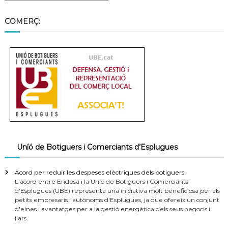
COMERÇ:
Uníó de Botiguers i Comerciants d’Esplugues
Acord per reduir les despeses elèctriques dels botiguers
L'acord entre Endesa i la Unió de Botiguers i Comerciants
d'Esplugues (UBE) representa una iniciativa molt beneficiosa per als
petits empresaris i autònoms d'Esplugues, ja que ofereix un conjunt
d'eines i avantatges per a la gestió energètica dels seus negocis i
llars.