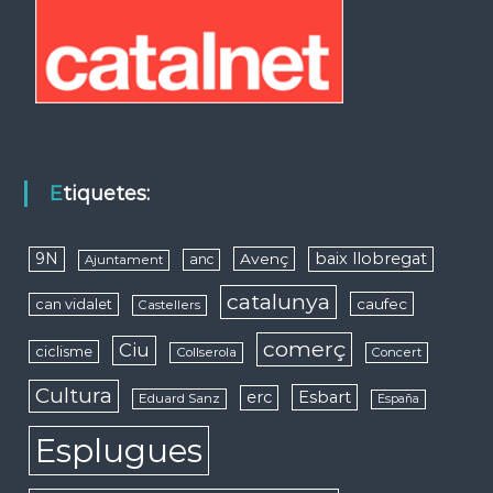
Etiquetes:
9N
baix llobregat
Avenç
anc
Ajuntament
catalunya
caufec
can vidalet
Castellers
comerç
Ciu
ciclisme
Collserola
Concert
Cultura
erc
Esbart
Eduard Sanz
España
Esplugues