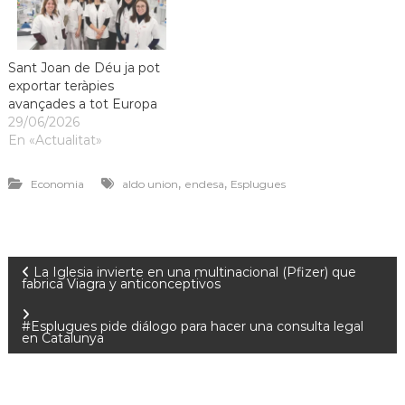
Sant Joan de Déu ja pot
exportar teràpies
avançades a tot Europa
29/06/2026
En «Actualitat»
,
,
Economia
aldo union
endesa
Esplugues
La Iglesia invierte en una multinacional (Pfizer) que
fabrica Viagra y anticonceptivos
#Esplugues pide diálogo para hacer una consulta legal
en Catalunya