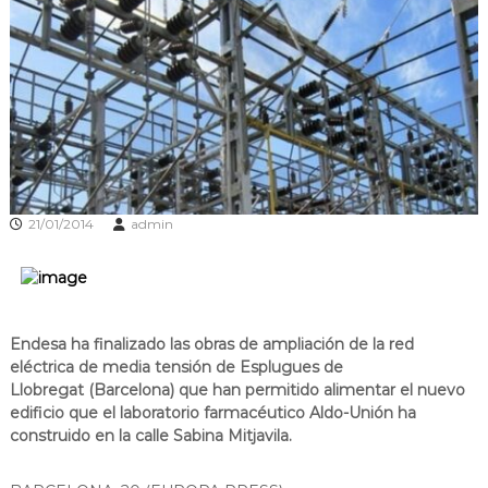
s
m
a
d
c
e
i
L
ó
d
l
'
o
E
b
s
p
r
l
e
21/01/2014
admin
u
g
g
u
a
e
t
s
d
Endesa
ha finalizado las obras de ampliación de la red
e
eléctrica de media tensión de
Esplugues de
L
l
Llobregat
(
Barcelona
) que han permitido alimentar el nuevo
o
edificio que el laboratorio farmacéutico Aldo-Unión ha
b
construido en la calle Sabina Mitjavila.
r
e
g