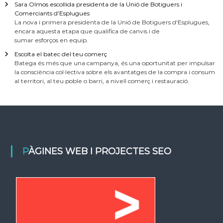
Sara Olmos escollida presidenta de la Unió de Botiguers i
Comerciants d’Esplugues
La nova i primera presidenta de la Unió de Botiguers d'Esplugues,
encara aquesta etapa que qualifica de canvis i de
sumar esforços en equip.
Escolta el batec del teu comerç
Batega és més que una campanya, és una oportunitat per impulsar
la consciència col·lectiva sobre els avantatges de la compra i consum
al territori, al teu poble o barri, a nivell comerç i restauració.
PÀGINES WEB I PROJECTES SEO