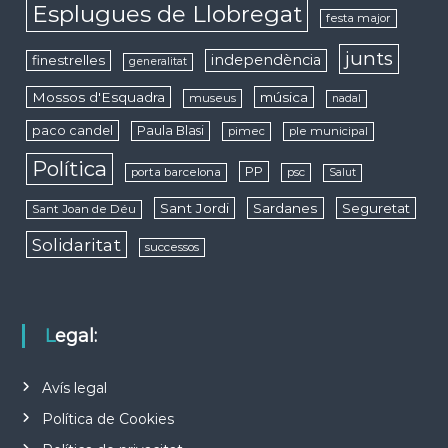
Esplugues de Llobregat
festa major
junts
independència
finestrelles
generalitat
Mossos d'Esquadra
música
museus
nadal
paco candel
Paula Blasi
pimec
ple municipal
Política
PP
porta barcelona
psc
Salut
Sant Jordi
Sardanes
Seguretat
Sant Joan de Déu
Solidaritat
successos
Legal:
Avís legal
Política de Cookies