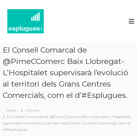
N
P
o
o
r
t
t
í
a
l
c
d
i
'
El Consell Comarcal de
e
a
c
@PimeCComerc Baix Llobregat-
s
t
d
u
L’Hospitalet supervisarà l’evolució
'
a
l
al territori dels Grans Centres
E
i
s
t
Comercials, com el d’#Esplugues.
p
a
t
l
i
Inicio
Comerç
u
i
El Consell Comarcal de @PimeCComerc Baix Llobregat-L’Hospitalet
g
n
supervisarà l’evolució al territori dels Grans Centres Comercials, com el
f
u
d’#Esplugues.
o
e
r