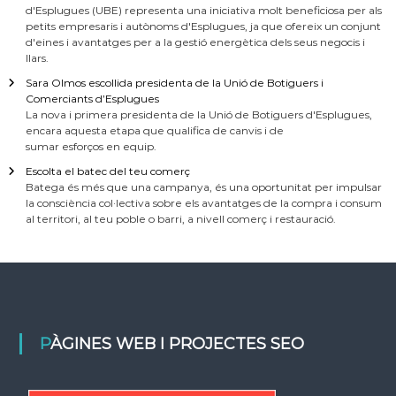
d'Esplugues (UBE) representa una iniciativa molt beneficiosa per als
petits empresaris i autònoms d'Esplugues, ja que ofereix un conjunt
d'eines i avantatges per a la gestió energètica dels seus negocis i
llars.
Sara Olmos escollida presidenta de la Unió de Botiguers i
Comerciants d’Esplugues
La nova i primera presidenta de la Unió de Botiguers d'Esplugues,
encara aquesta etapa que qualifica de canvis i de
sumar esforços en equip.
Escolta el batec del teu comerç
Batega és més que una campanya, és una oportunitat per impulsar
la consciència col·lectiva sobre els avantatges de la compra i consum
al territori, al teu poble o barri, a nivell comerç i restauració.
PÀGINES WEB I PROJECTES SEO