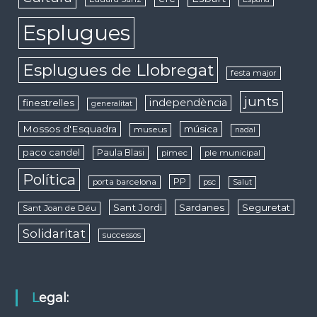
Esplugues
Esplugues de Llobregat
festa major
junts
independència
finestrelles
generalitat
Mossos d'Esquadra
música
museus
nadal
paco candel
Paula Blasi
pimec
ple municipal
Política
PP
porta barcelona
psc
Salut
Sant Jordi
Sardanes
Seguretat
Sant Joan de Déu
Solidaritat
successos
Legal: