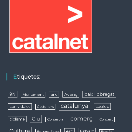
Etiquetes:
9N
baix llobregat
Avenç
anc
Ajuntament
catalunya
caufec
can vidalet
Castellers
comerç
Ciu
ciclisme
Collserola
Concert
Cultura
erc
Esbart
Eduard Sanz
España