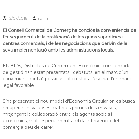
s
m
a
d
c
12/07/2016
admin
e
i
L
ó
El Consell Comarcal de Comerç ha conclòs la conveniència de
d
l
fer seguiment de la proliferació de les grans superfícies i
'
o
centres comercials, i de les negociacions que derivin de la
E
b
s
seva implementació amb les administracions locals.
p
r
l
e
Els BIDs, Districtes de Creixement Econòmic, com a model
u
g
g
de gestió han estat presentats i debatuts, en el marc d’un
u
convenient horitzó possible, tot i restar a l’espera d’un marc
a
e
legal favorable.
t
s
d
e
S’ha presentat el nou model d’Economia Circular on es busca
L
recuperar les valuoses matèries primes dels envasos,
l
mitjançant la col.laboració entre els agents socials i
o
econòmics, molt especialment amb la intervenció del
b
comerç a peu de carrer.
r
e
g