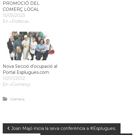
PROMOCIÓ DEL
COMERÇ LOCAL
15/05/2023
En «Política»
Nova Secció d’ocupació al
Portal Esplugues.com
10/01/2012
En «Comerç»
Comerç
Joan Majó inicia la seva conferència a #Esplugues.