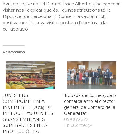
Avui ens ha visitat el Diputat Isaac Albert qui ha concedit
a
visitar-nos i explicar que és, i quines atribucions té, la
t
Diputació de Barcelona. El Consell ha valorat molt
positivament la seva visita i postura d’obertura a la
col.laboració.
Relacionado
JUNTS: ENS
Trobada del comerç de la
COMPROMETEM A
comarca amb el director
INVERTIR EL (20%) DE
general de Comerç de la
L’IBI QUE PAGUEN LES
Generalitat
GRANS I MITJANES
09/06/2022
SUPERFÍCIES EN LA
En «Comerç»
PROTECCIÓ I LA