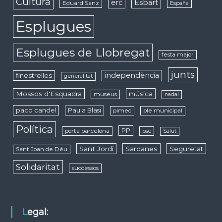
Cultura
erc
Esbart
Eduard Sanz
España
Esplugues
Esplugues de Llobregat
festa major
junts
independència
finestrelles
generalitat
Mossos d'Esquadra
música
museus
nadal
paco candel
Paula Blasi
pimec
ple municipal
Política
PP
porta barcelona
psc
Salut
Sant Jordi
Sardanes
Seguretat
Sant Joan de Déu
Solidaritat
successos
Legal: