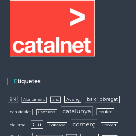
Etiquetes:
9N
baix llobregat
Avenç
anc
Ajuntament
catalunya
caufec
can vidalet
Castellers
comerç
Ciu
ciclisme
Collserola
Concert