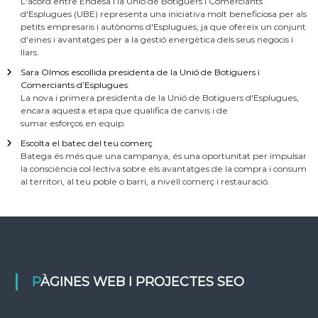
L'acord entre Endesa i la Unió de Botiguers i Comerciants
d'Esplugues (UBE) representa una iniciativa molt beneficiosa per als
petits empresaris i autònoms d'Esplugues, ja que ofereix un conjunt
d'eines i avantatges per a la gestió energètica dels seus negocis i
llars.
Sara Olmos escollida presidenta de la Unió de Botiguers i
Comerciants d’Esplugues
La nova i primera presidenta de la Unió de Botiguers d'Esplugues,
encara aquesta etapa que qualifica de canvis i de
sumar esforços en equip.
Escolta el batec del teu comerç
Batega és més que una campanya, és una oportunitat per impulsar
la consciència col·lectiva sobre els avantatges de la compra i consum
al territori, al teu poble o barri, a nivell comerç i restauració.
PÀGINES WEB I PROJECTES SEO