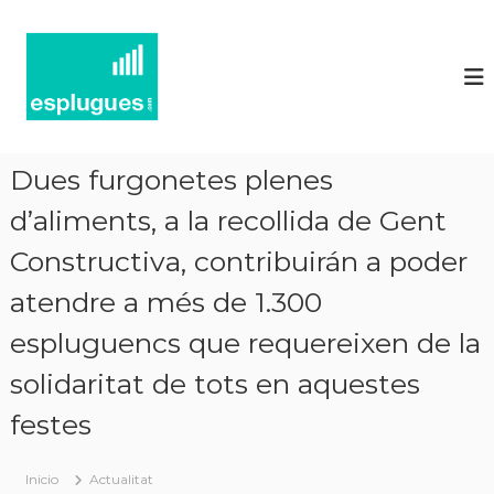
N
P
o
o
r
t
t
í
a
l
c
d
i
'
Dues furgonetes plenes
e
a
c
d’aliments, a la recollida de Gent
s
t
d
u
Constructiva, contribuirán a poder
'
a
l
atendre a més de 1.300
E
i
s
t
espluguencs que requereixen de la
p
a
t
solidaritat de tots en aquestes
l
i
u
i
festes
g
n
f
u
o
Inicio
Actualitat
e
r