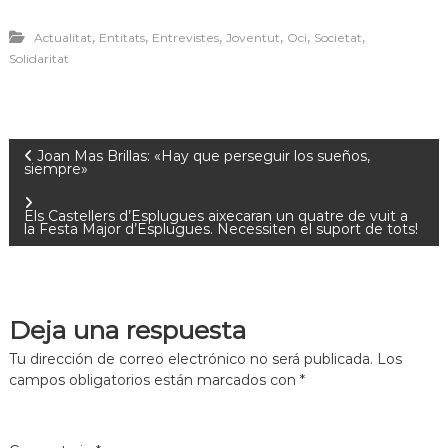
,
,
,
,
,
,
Actualitat
Entitats
Entrevistes
Joventut
Oci
Societat
Solidaritat
Joan Mas Brillas: «Hay que perseguir los sueños,
siempre»
Els Castellers d’Esplugues aixecaran un quatre de vuit a
la Festa Major d’Esplugues. Necessiten el suport de tots!
Deja una respuesta
Tu dirección de correo electrónico no será publicada.
Los
campos obligatorios están marcados con
*