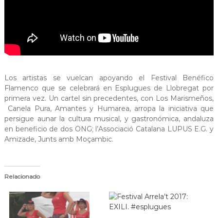
a
t
Los artistas se vuelcan apoyando el Festival Benéfico
Flamenco que se celebrará en Esplugues de Llobregat por
primera vez. Un cartel sin precedentes, con Los Marismeños,
Canela Pura, Amantes y Humarea, arropa la iniciativa que
persigue aunar la cultura musical, y gastronómica, andaluza
en beneficio de dos ONG; l’Associació Catalana LUPUS E.G. y
Amizade, Junts amb Moçambic.
Relacionado