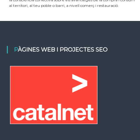
al territori, al teu poble o barri, a nivell comerç i restauració.
PÀGINES WEB I PROJECTES SEO