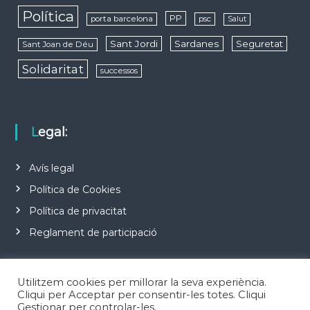
Política
PP
porta barcelona
psc
Salut
Sant Jordi
Sardanes
Seguretat
Sant Joan de Déu
Solidaritat
successos
Legal:
Avís legal
Política de Cookies
Política de privacitat
Reglament de participació
Utilitzem cookies per millorar la seva experiència.
Cliqui per Acceptar per consentir-les totes. Cliqui
Gestionar per controlar-les.