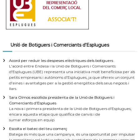
Uníó de Botiguers i Comerciants d’Esplugues
Acord per reduir les despeses elèctriques dels botiguers
L'acord entre Endesa i la Unió de Botiguers i Comerciants
d'Esplugues (UBE) representa una iniciativa molt beneficiosa per als
petits empresaris i autònoms d'Esplugues, ja que ofereix un conjunt
d'eines i avantatges per a la gestió energètica dels seus negocis i
llars.
Sara Olmos escollida presidenta de la Unió de Botiguers i
Comerciants d’Esplugues
La nova i primera presidenta de la Unió de Botiguers d'Esplugues,
encara aquesta etapa que qualifica de canvis i de
sumar esforços en equip.
Escolta el batec del teu comerç
Batega és més que una campanya, és una oportunitat per impulsar
la consciència col·lectiva sobre els avantatges de la compra i consum