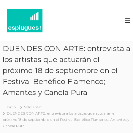
N
P
o
o
r
t
t
í
a
l
c
d
i
'
DUENDES CON ARTE: entrevista a
e
a
c
los artistas que actuarán el
s
t
d
u
próximo 18 de septiembre en el
'
a
l
Festival Benéfico Flamenco;
E
i
s
t
Amantes y Canela Pura
p
a
t
l
i
Inicio
Solidaritat
u
i
DUENDES CON ARTE: entrevista a los artistas que actuarán el
g
n
próximo 18 de septiembre en el Festival Benéfico Flamenco; Amantes y
f
u
Canela Pura
o
e
r