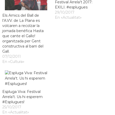
Festival Arrela’t 2017:
EXILI. #esplugues
29/10/2017
Els Amics del Ball de
En «Actualitat»
l’A.VV. de La Plana es
volcaren a recolzar la
jornada benéfica Hasta
que cante el Gallo!
organitzada per Gent
constructiva al barri del
Gall.
07/12/2011
En «Cultura»
Espluga Viva: Festival
Arrela’t. Us hi esperem
#Esplugues!
25/10/2017
En «Actualitat»