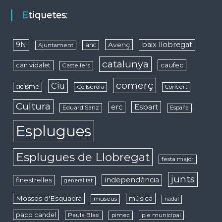
Etiquetes:
9N
baix llobregat
Avenç
anc
Ajuntament
catalunya
caufec
can vidalet
Castellers
comerç
Ciu
ciclisme
Collserola
Concert
Cultura
erc
Esbart
Eduard Sanz
España
Esplugues
Esplugues de Llobregat
festa major
junts
independència
finestrelles
generalitat
Mossos d'Esquadra
música
museus
nadal
paco candel
Paula Blasi
pimec
ple municipal