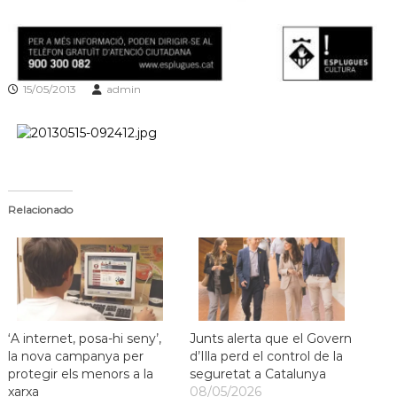
a
t
15/05/2013
admin
Relacionado
‘A internet, posa-hi seny’,
Junts alerta que el Govern
la nova campanya per
d’Illa perd el control de la
protegir els menors a la
seguretat a Catalunya
xarxa
08/05/2026