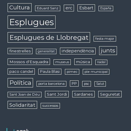
Cultura
erc
Esbart
Eduard Sanz
España
Esplugues
Esplugues de Llobregat
festa major
junts
independència
finestrelles
generalitat
Mossos d'Esquadra
música
museus
nadal
paco candel
Paula Blasi
pimec
ple municipal
Política
PP
porta barcelona
psc
Salut
Sant Jordi
Sardanes
Seguretat
Sant Joan de Déu
Solidaritat
successos