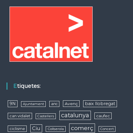
Etiquetes:
9N
baix llobregat
Avenç
anc
Ajuntament
catalunya
caufec
can vidalet
Castellers
comerç
Ciu
ciclisme
Collserola
Concert