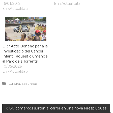
16/01/2012
En «Actualitat»
En «Actualitat»
El 3r Acte Benèfic per a la
Investigació del Càncer
Infantil, aquest diumenge
al Parc dels Torrents
10/05/2026
En «Actualitat»
,
Cultura
Seguretat
80 comerços surten al carrer en una nova Firesplugues