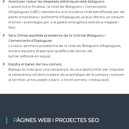
Acord per reduir les despeses elèctriques dels botiguers
L'acord entre Endesa i la Unió de Botiguers i Comerciants
d'Esplugues (UBE) representa una iniciativa molt beneficiosa per als
petits empresaris i autònoms d'Esplugues, ja que ofereix un conjunt
d'eines i avantatges per a la gestió energètica dels seus negocis i
llars.
Sara Olmos escollida presidenta de la Unió de Botiguers i
Comerciants d’Esplugues
La nova i primera presidenta de la Unió de Botiguers d'Esplugues,
encara aquesta etapa que qualifica de canvis i de
sumar esforços en equip.
Escolta el batec del teu comerç
Batega és més que una campanya, és una oportunitat per impulsar
la consciència col·lectiva sobre els avantatges de la compra i consum
al territori, al teu poble o barri, a nivell comerç i restauració.
PÀGINES WEB I PROJECTES SEO