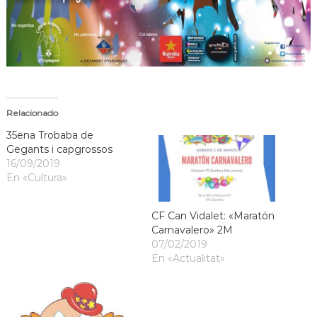
a
t
Relacionado
35ena Trobaba de
Gegants i capgrossos
16/09/2019
En «Cultura»
CF Can Vidalet: «Maratón
Carnavalero» 2M
07/02/2019
En «Actualitat»