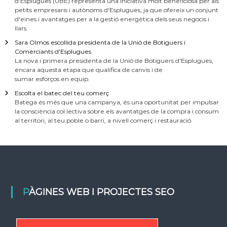
d'Esplugues (UBE) representa una iniciativa molt beneficiosa per als
petits empresaris i autònoms d'Esplugues, ja que ofereix un conjunt
d'eines i avantatges per a la gestió energètica dels seus negocis i
llars.
Sara Olmos escollida presidenta de la Unió de Botiguers i
Comerciants d’Esplugues
La nova i primera presidenta de la Unió de Botiguers d'Esplugues,
encara aquesta etapa que qualifica de canvis i de
sumar esforços en equip.
Escolta el batec del teu comerç
Batega és més que una campanya, és una oportunitat per impulsar
la consciència col·lectiva sobre els avantatges de la compra i consum
al territori, al teu poble o barri, a nivell comerç i restauració.
PÀGINES WEB I PROJECTES SEO