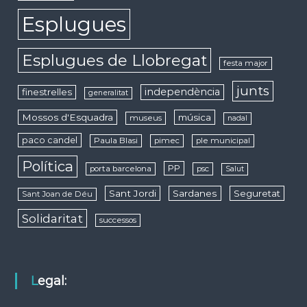
Esplugues
Esplugues de Llobregat
festa major
junts
independència
finestrelles
generalitat
Mossos d'Esquadra
música
museus
nadal
paco candel
Paula Blasi
pimec
ple municipal
Política
PP
porta barcelona
psc
Salut
Sant Jordi
Sardanes
Seguretat
Sant Joan de Déu
Solidaritat
successos
Legal: