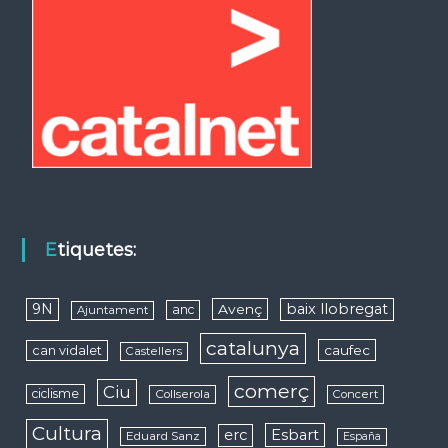
Etiquetes:
9N
baix llobregat
Avenç
anc
Ajuntament
catalunya
caufec
can vidalet
Castellers
comerç
Ciu
ciclisme
Collserola
Concert
Cultura
erc
Esbart
Eduard Sanz
España