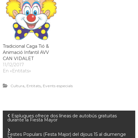
Tradicional Caga Tió &
Animació Infantil AVV
CAN VIDALET
11/12/2017
En «Entitats»
,
,
Cultura
Entitats
Events especials
Esplugues ofrece dos líneas de autobús gratuitas
durante la Fiesta Mayor
Festes Populars (Festa Major) del dijous 15 al diumenge