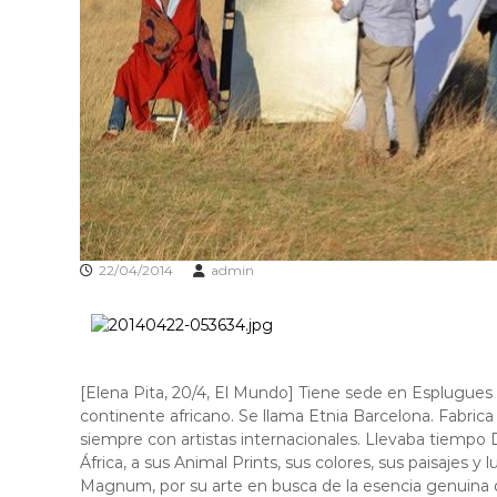
f
d
o
e
r
L
m
l
a
c
o
i
b
ó
r
d
e
'
g
E
a
s
22/04/2014
admin
t
p
l
u
g
u
[Elena Pita, 20/4, El Mundo] Tiene sede en Esplugues
e
continente africano. Se llama Etnia Barcelona. Fabrica 
s
siempre con artistas internacionales. Llevaba tiempo D
d
África, a sus Animal Prints, sus colores, sus paisajes 
e
Magnum, por su arte en busca de la esencia genuina 
L