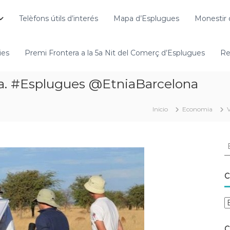
Telèfons útils d’interés
Mapa d’Esplugues
Monestir 
ies
Premi Frontera a la 5a Nit del Comerç d’Esplugues
Re
ca. #Esplugues @EtniaBarcelona
Inicio
Economia
C
C