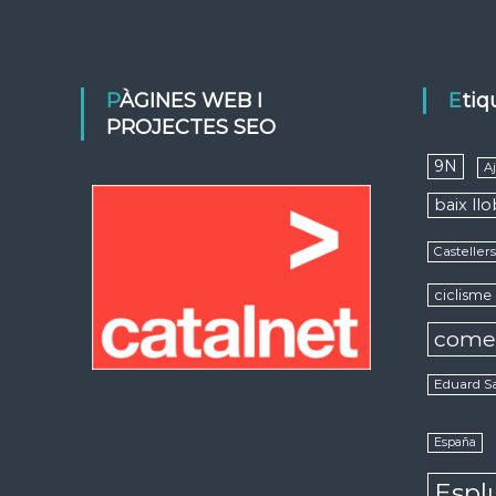
PÀGINES WEB I
Eti
PROJECTES SEO
9N
A
baix ll
Casteller
ciclisme
come
Eduard S
España
Espl