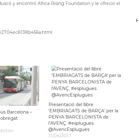
 Buscó y encontró Africa Rising Foundation y le ofreció el
ae2704ec8138b456a.html
Presentació del llibre
‘EMBRIAGATS de BARÇA’ per la
bús Barcelona –
PENYA BARCELONISTA de
lobregat
l’AVENÇ. #esplugues
@AvencEsplugues
rector»
11/04/2017