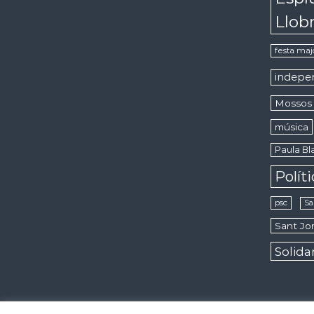
Llob
festa maj
indepe
Mossos 
música
Paula Bla
Polít
psc
Sa
Sant Jor
Solida