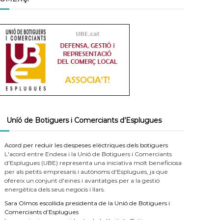
Uníó de Botiguers i Comerciants d’Esplugues
Acord per reduir les despeses elèctriques dels botiguers
L'acord entre Endesa i la Unió de Botiguers i Comerciants
d'Esplugues (UBE) representa una iniciativa molt beneficiosa
per als petits empresaris i autònoms d'Esplugues, ja que
ofereix un conjunt d'eines i avantatges per a la gestió
energètica dels seus negocis i llars.
Sara Olmos escollida presidenta de la Unió de Botiguers i
Comerciants d’Esplugues