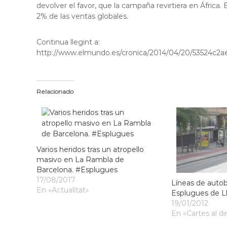
devolver el favor, que la campaña revirtiera en África.
l
2% de las ventas globales.
o
b
r
Continua llegint a:
e
http://www.elmundo.es/cronica/2014/04/20/53524c2
g
a
t
Relacionado
Varios heridos tras un atropello
masivo en La Rambla de
Barcelona. #Esplugues
17/08/2017
Líneas de auto
En «Actualitat»
Esplugues de L
19/01/2012
En «Cartes al di