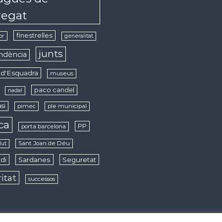
regat
finestrelles
or
generalitat
junts
ndència
d'Esquadra
museus
paco candel
nadal
si
pimec
ple municipal
ica
PP
porta barcelona
Sant Joan de Déu
lut
di
Sardanes
Seguretat
ritat
successos