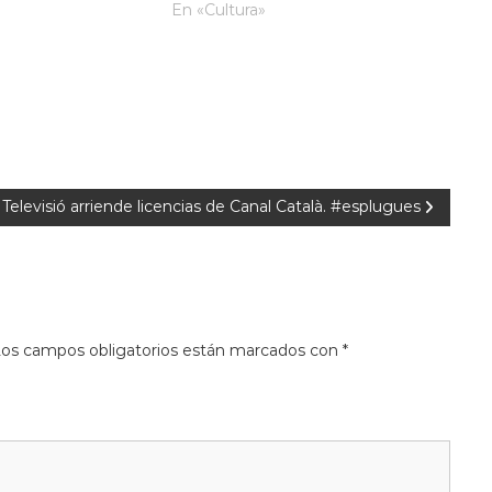
En «Cultura»
Televisió arriende licencias de Canal Català. #esplugues
os campos obligatorios están marcados con
*