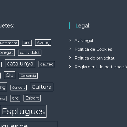
quetes:
Legal:
Avís legal
Avenç
anc
juntament
Política de Cookies
obregat
can vidalet
Política de privacitat
catalunya
caufec
s
Reglament de participaci
Ciu
Collserola
rç
Cultura
Concert
erc
Esbart
anz
Esplugues
ugues de