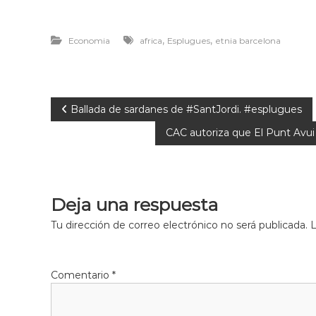
,
,
Economia
africa
Esplugues
etnia barcelona
Ballada de sardanes de #SantJordi. #esplugues
CAC autoriza que El Punt Avui 
Deja una respuesta
Tu dirección de correo electrónico no será publicada.
L
Comentario
*