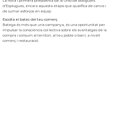
La nova i primera presidenta de la Unió de Botiguers
d'Esplugues, encara aquesta etapa que qualifica de canvis i
de sumar esforços en equip.
Escolta el batec del teu comerç
Batega és més que una campanya, és una oportunitat per
impulsar la consciència col·lectiva sobre els avantatges de la
compra i consum al territori, al teu poble o barri, a nivell
comerç i restauració.