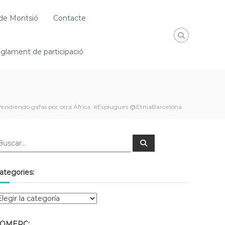
de Montsió
Contacte
glament de participació
Vendiendo gafas por otra África. #Esplugues @EtniaBarcelona
ategories:
OMERÇ: