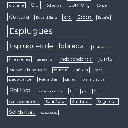
comerç
Ciu
ciclisme
Collserola
Concert
Cultura
erc
Esbart
Eduard Sanz
España
Esplugues
Esplugues de Llobregat
festa major
junts
independència
finestrelles
generalitat
Mossos d'Esquadra
música
museus
nadal
paco candel
Paula Blasi
pimec
ple municipal
Política
PP
porta barcelona
psc
Salut
Sant Jordi
Sardanes
Seguretat
Sant Joan de Déu
Solidaritat
successos