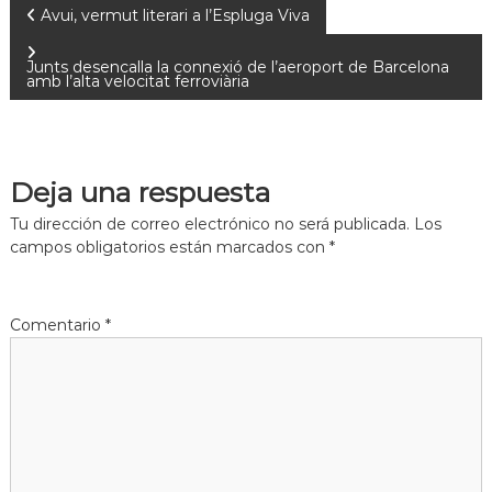
Avui, vermut literari a l’Espluga Viva
Junts desencalla la connexió de l’aeroport de Barcelona
amb l’alta velocitat ferroviària
Deja una respuesta
Tu dirección de correo electrónico no será publicada.
Los
campos obligatorios están marcados con
*
Comentario
*