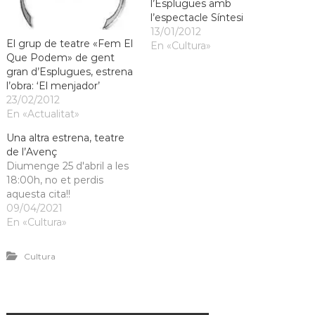
l’Esplugues amb
l’espectacle Síntesi
13/01/2012
El grup de teatre «Fem El
En «Cultura»
Que Podem» de gent
gran d’Esplugues, estrena
l’obra: ‘El menjador’
23/02/2012
En «Actualitat»
Una altra estrena, teatre
de l’Avenç
Diumenge 25 d'abril a les
18:00h, no et perdis
aquesta cita!!
09/04/2021
En «Cultura»
Cultura