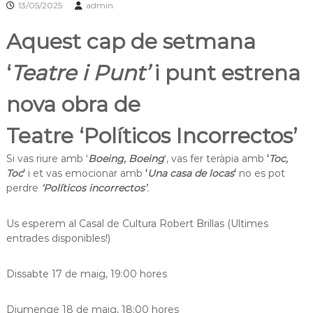
13/05/2025
admin
a
t
Aquest cap de setmana
‘
Teatre i Punt’
i punt estrena
nova obra de
Teatre ‘Políticos Incorrectos’
Si vas riure amb ‘
Boeing, Boeing
‘, vas fer teràpia amb
‘
Toc,
Toc
‘
i et vas emocionar amb
‘
Una casa de locas
‘
no es pot
perdre
‘Políticos incorrectos’
.
Us esperem al Casal de Cultura Robert Brillas (Ultimes
entrades disponibles!)
Dissabte 17 de maig, 19:00 hores
Diumenge 18 de maig, 18:00 hores