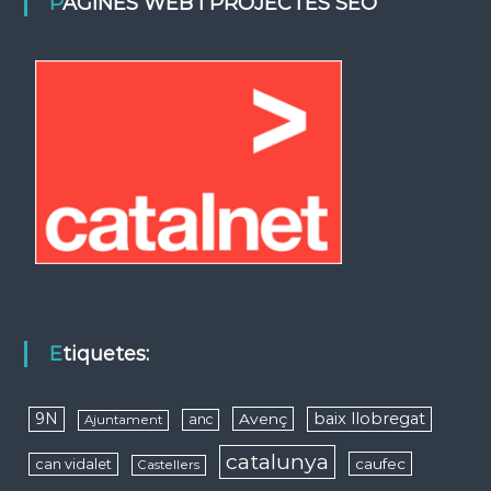
PÀGINES WEB I PROJECTES SEO
Etiquetes:
9N
baix llobregat
Avenç
anc
Ajuntament
catalunya
caufec
can vidalet
Castellers