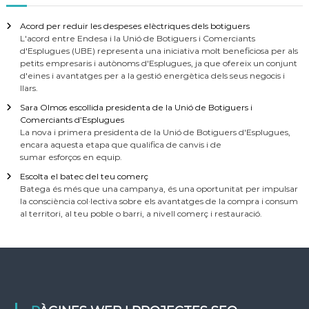
Acord per reduir les despeses elèctriques dels botiguers
L'acord entre Endesa i la Unió de Botiguers i Comerciants
d'Esplugues (UBE) representa una iniciativa molt beneficiosa per als
petits empresaris i autònoms d'Esplugues, ja que ofereix un conjunt
d'eines i avantatges per a la gestió energètica dels seus negocis i
llars.
Sara Olmos escollida presidenta de la Unió de Botiguers i
Comerciants d’Esplugues
La nova i primera presidenta de la Unió de Botiguers d'Esplugues,
encara aquesta etapa que qualifica de canvis i de
sumar esforços en equip.
Escolta el batec del teu comerç
Batega és més que una campanya, és una oportunitat per impulsar
la consciència col·lectiva sobre els avantatges de la compra i consum
al territori, al teu poble o barri, a nivell comerç i restauració.