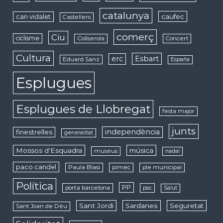
catalunya
caufec
can vidalet
Castellers
comerç
Ciu
ciclisme
Collserola
Concert
Cultura
erc
Esbart
Eduard Sanz
España
Esplugues
Esplugues de Llobregat
festa major
junts
independència
finestrelles
generalitat
Mossos d'Esquadra
música
museus
nadal
paco candel
Paula Blasi
pimec
ple municipal
Política
PP
porta barcelona
psc
Salut
Sant Jordi
Sardanes
Seguretat
Sant Joan de Déu