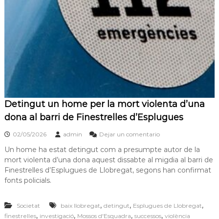
s
m
a
d
c
e
i
L
ó
d
l
'
o
E
b
s
p
r
l
e
Detingut un home per la mort violenta d’una
u
g
g
dona al barri de Finestrelles d’Esplugues
u
a
e
02/05/2026
admin
Dejar un comentario
t
s
d
Un home ha estat detingut com a presumpte autor de la
e
mort violenta d’una dona aquest dissabte al migdia al barri de
L
Finestrelles d’Esplugues de Llobregat, segons han confirmat
l
fonts policials.
o
b
r
,
,
,
Societat
baix llobregat
detingut
Esplugues de Llobregat
e
,
,
,
,
finestrelles
investigació
Mossos d'Esquadra
successos
violència
g