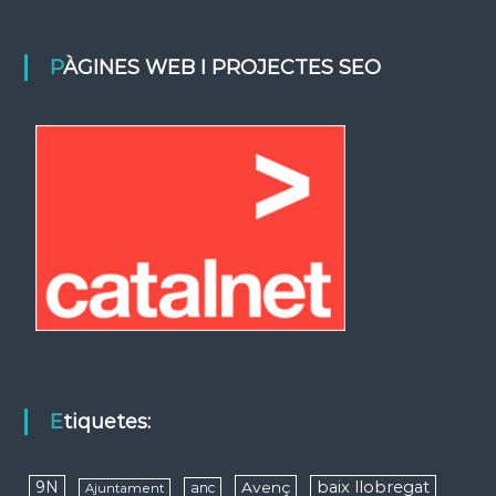
PÀGINES WEB I PROJECTES SEO
Etiquetes:
9N
baix llobregat
Avenç
anc
Ajuntament