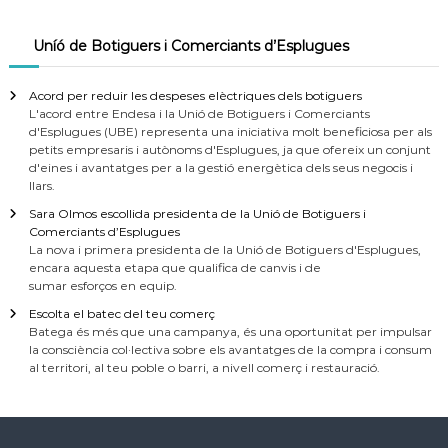
Uníó de Botiguers i Comerciants d’Esplugues
Acord per reduir les despeses elèctriques dels botiguers
L'acord entre Endesa i la Unió de Botiguers i Comerciants
d'Esplugues (UBE) representa una iniciativa molt beneficiosa per als
petits empresaris i autònoms d'Esplugues, ja que ofereix un conjunt
d'eines i avantatges per a la gestió energètica dels seus negocis i
llars.
Sara Olmos escollida presidenta de la Unió de Botiguers i
Comerciants d’Esplugues
La nova i primera presidenta de la Unió de Botiguers d'Esplugues,
encara aquesta etapa que qualifica de canvis i de
sumar esforços en equip.
Escolta el batec del teu comerç
Batega és més que una campanya, és una oportunitat per impulsar
la consciència col·lectiva sobre els avantatges de la compra i consum
al territori, al teu poble o barri, a nivell comerç i restauració.