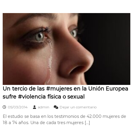
a
t
Un tercio de las #mujeres en la Unión Europea
sufre #violencia física o sexual
05/03/2014
admin
Dejar un comentario
El estudio se basa en los testimonios de 42.000 mujeres de
18 a 74 años. Una de cada tres mujeres […]