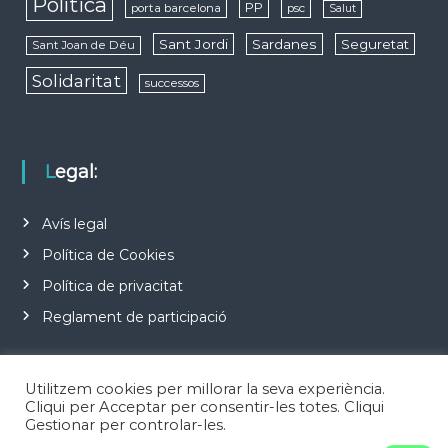
Política
PP
porta barcelona
psc
Salut
Sant Jordi
Sardanes
Seguretat
Sant Joan de Déu
Solidaritat
successos
Legal:
Avís legal
Política de Cookies
Política de privacitat
Reglament de participació
Utilitzem cookies per millorar la seva experiència.
Cliqui per Acceptar per consentir-les totes. Cliqui
Gestionar per controlar-les.