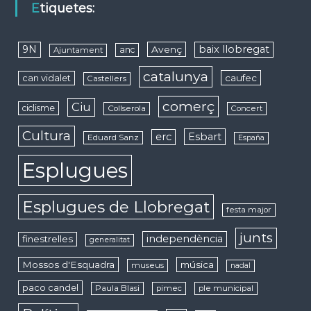
Etiquetes:
9N
baix llobregat
Avenç
anc
Ajuntament
catalunya
caufec
can vidalet
Castellers
comerç
Ciu
ciclisme
Collserola
Concert
Cultura
erc
Esbart
Eduard Sanz
España
Esplugues
Esplugues de Llobregat
festa major
junts
independència
finestrelles
generalitat
Mossos d'Esquadra
música
museus
nadal
paco candel
Paula Blasi
pimec
ple municipal