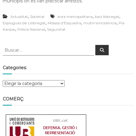
municipis on es van practicar arrestos.
a
t
,
,
,
Actualitat
Societat
àrea metropolitana
baix llobregat
,
,
,
Esplugues de Llobregat
Mossos d'Esquadra
multirreincidència
Pla
,
,
Kanpai
Policia Nacional
Seguretat
Categories:
COMERÇ: