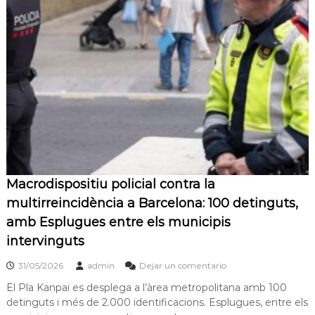
s
m
a
d
c
e
i
L
ó
d
l
'
o
E
b
s
p
r
l
e
u
g
g
u
a
Macrodispositiu policial contra la
e
t
s
multirreincidència a Barcelona: 100 detinguts,
d
amb Esplugues entre els municipis
e
L
intervinguts
l
o
31/05/2026
admin
Dejar un comentario
b
El Pla Kanpai es desplega a l’àrea metropolitana amb 100
r
e
detinguts i més de 2.000 identificacions. Esplugues, entre els
g