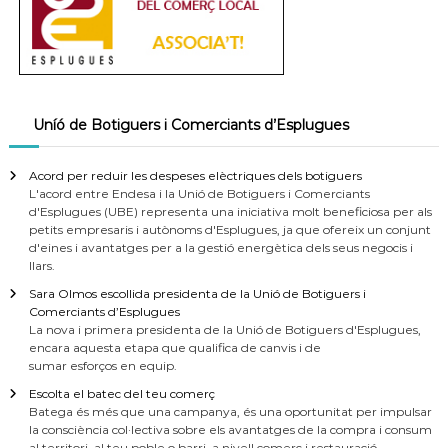
Uníó de Botiguers i Comerciants d’Esplugues
Acord per reduir les despeses elèctriques dels botiguers
L'acord entre Endesa i la Unió de Botiguers i Comerciants
d'Esplugues (UBE) representa una iniciativa molt beneficiosa per als
petits empresaris i autònoms d'Esplugues, ja que ofereix un conjunt
d'eines i avantatges per a la gestió energètica dels seus negocis i
llars.
Sara Olmos escollida presidenta de la Unió de Botiguers i
Comerciants d’Esplugues
La nova i primera presidenta de la Unió de Botiguers d'Esplugues,
encara aquesta etapa que qualifica de canvis i de
sumar esforços en equip.
Escolta el batec del teu comerç
Batega és més que una campanya, és una oportunitat per impulsar
la consciència col·lectiva sobre els avantatges de la compra i consum
al territori, al teu poble o barri, a nivell comerç i restauració.