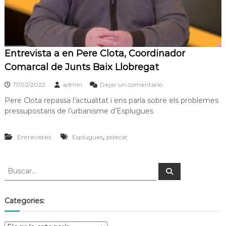
s
m
a
d
c
e
i
L
ó
Entrevista a en Pere Clota, Coordinador
d
l
'
Comarcal de Junts Baix Llobregat
o
E
b
s
17/02/2022
admin
Dejar un comentario
p
r
l
Pere Clota repassa l’actualitat i ens parla sobre els problemes
e
u
pressupostaris de l’urbanisme d’Esplugues
g
g
u
a
e
,
Entrevistes
Esplugues
pdecat
t
s
d
e
L
l
o
b
Categories:
r
e
g