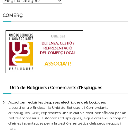
a
t
COMERÇ:
Uníó de Botiguers i Comerciants d’Esplugues
Acord per reduir les despeses elèctriques dels botiguers
L'acord entre Endesa i la Unió de Botiguers i Comerciants
d'Esplugues (UBE) representa una iniciativa molt beneficiosa per als
petits empresaris i autònoms d'Esplugues, ja que ofereix un conjunt
d'eines i avantatges per a la gestió energètica dels seus negocis i
llars.