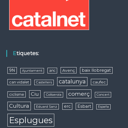
Etiquetes:
9N
baix llobregat
Avenç
anc
Ajuntament
catalunya
caufec
can vidalet
Castellers
comerç
Ciu
ciclisme
Collserola
Concert
Cultura
erc
Esbart
Eduard Sanz
España
Esplugues