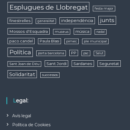
Esplugues de Llobregat
festa major
junts
independència
finestrelles
generalitat
Mossos d'Esquadra
música
museus
nadal
paco candel
Paula Blasi
pimec
ple municipal
Política
PP
porta barcelona
psc
Salut
Sant Jordi
Sardanes
Seguretat
Sant Joan de Déu
Solidaritat
successos
Legal:
Avís legal
Política de Cookies