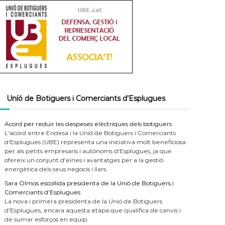
Uníó de Botiguers i Comerciants d’Esplugues
Acord per reduir les despeses elèctriques dels botiguers
L'acord entre Endesa i la Unió de Botiguers i Comerciants
d'Esplugues (UBE) representa una iniciativa molt beneficiosa
per als petits empresaris i autònoms d'Esplugues, ja que
ofereix un conjunt d'eines i avantatges per a la gestió
energètica dels seus negocis i llars.
Sara Olmos escollida presidenta de la Unió de Botiguers i
Comerciants d’Esplugues
La nova i primera presidenta de la Unió de Botiguers
d'Esplugues, encara aquesta etapa que qualifica de canvis i
de sumar esforços en equip.