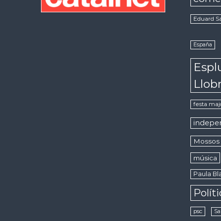
Eduard S
España
Espl
Llob
festa maj
indepe
Mossos 
música
Paula Bla
Polít
psc
Sa