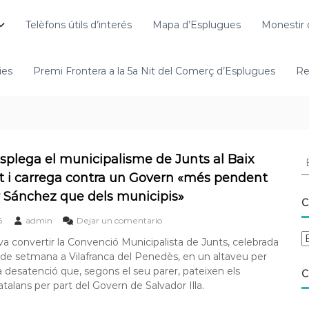
Telèfons útils d’interés
Mapa d’Esplugues
Monestir 
ies
Premi Frontera a la 5a Nit del Comerç d’Esplugues
Re
esplega el municipalisme de Junts al Baix
t i carrega contra un Govern «més pendent
r Sánchez que dels municipis»
C
6
admin
Dejar un comentario
 va convertir la Convenció Municipalista de Junts, celebrada
de setmana a Vilafranca del Penedès, en un altaveu per
a desatenció que, segons el seu parer, pateixen els
C
talans per part del Govern de Salvador Illa.