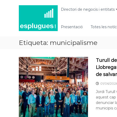
N
P
o
o
Directori de negocis i entitats
r
t
t
í
a
Presentació
Totes les notíc
c
l
i
d
e
Etiqueta:
municipalisme
'
s
a
d
c
t
'
Turull d
u
E
Llobrega
a
s
l
de salva
p
i
l
01/06/202
t
u
a
Jordi Turull
g
t
aquest cap 
i
u
denunciar l
i
municipis ca
e
n
s