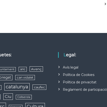
quetes:
Legal:
Avís legal
Avenç
anc
juntament
Política de Cookies
obregat
can vidalet
Política de privacitat
catalunya
caufec
s
Reglament de participaci
Ciu
Collserola
rç
Cultura
Concert