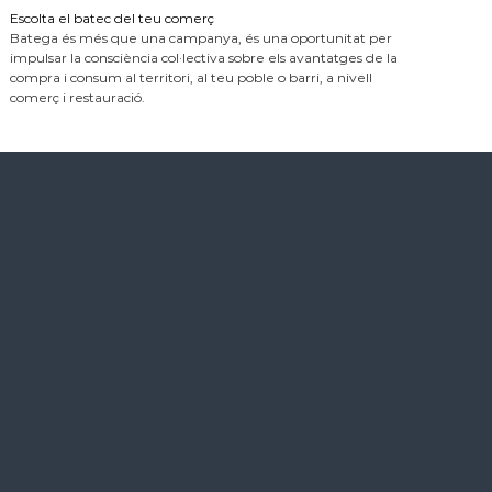
Escolta el batec del teu comerç
Batega és més que una campanya, és una oportunitat per
impulsar la consciència col·lectiva sobre els avantatges de la
compra i consum al territori, al teu poble o barri, a nivell
comerç i restauració.
ó