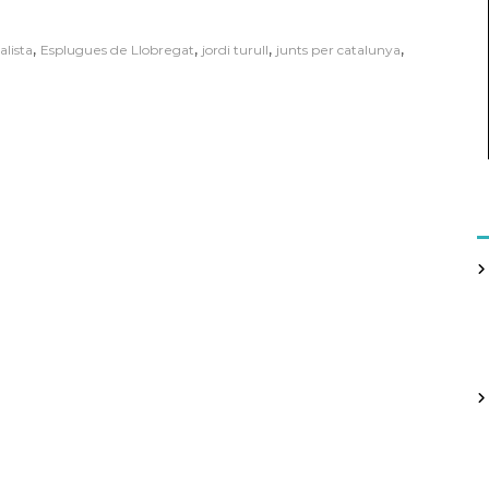
,
,
,
,
lista
Esplugues de Llobregat
jordi turull
junts per catalunya