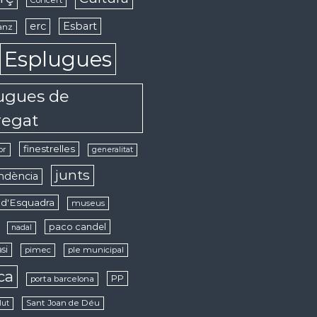
erc
Esbart
anz
Esplugues
ugues de
regat
finestrelles
or
generalitat
junts
ndència
d'Esquadra
museus
paco candel
nadal
si
pimec
ple municipal
ica
PP
porta barcelona
Sant Joan de Déu
lut