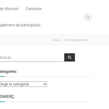
de Montsió
Contacte
glament de participació
Inicio
municipalisme
ategories:
OMERÇ: