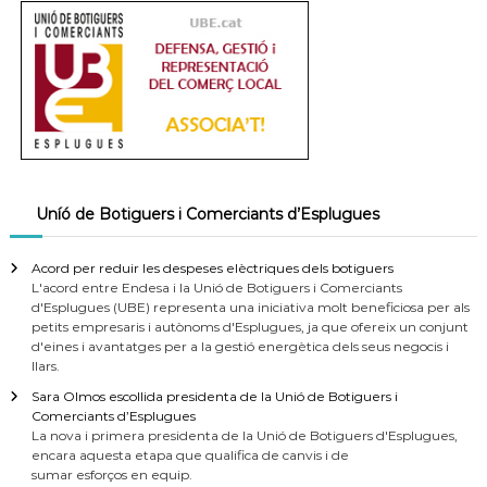
a
t
Uníó de Botiguers i Comerciants d’Esplugues
Acord per reduir les despeses elèctriques dels botiguers
L'acord entre Endesa i la Unió de Botiguers i Comerciants
d'Esplugues (UBE) representa una iniciativa molt beneficiosa per als
petits empresaris i autònoms d'Esplugues, ja que ofereix un conjunt
d'eines i avantatges per a la gestió energètica dels seus negocis i
llars.
Sara Olmos escollida presidenta de la Unió de Botiguers i
Comerciants d’Esplugues
La nova i primera presidenta de la Unió de Botiguers d'Esplugues,
encara aquesta etapa que qualifica de canvis i de
sumar esforços en equip.