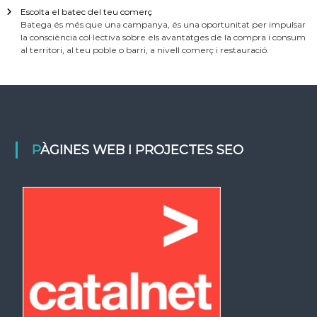
Escolta el batec del teu comerç
Batega és més que una campanya, és una oportunitat per impulsar
la consciència col·lectiva sobre els avantatges de la compra i consum
al territori, al teu poble o barri, a nivell comerç i restauració.
PÀGINES WEB I PROJECTES SEO