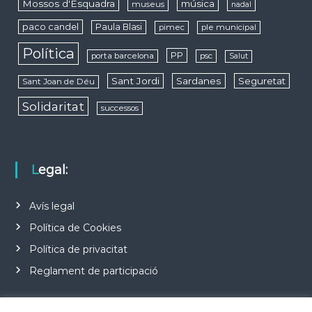
Mossos d'Esquadra
música
museus
nadal
paco candel
Paula Blasi
pimec
ple municipal
Política
PP
porta barcelona
psc
Salut
Sant Jordi
Sardanes
Seguretat
Sant Joan de Déu
Solidaritat
successos
Legal:
Avís legal
Política de Cookies
Política de privacitat
Reglament de participació