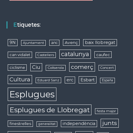
Etiquetes:
9N
baix llobregat
Avenç
anc
Ajuntament
catalunya
caufec
can vidalet
Castellers
comerç
Ciu
ciclisme
Collserola
Concert
Cultura
erc
Esbart
Eduard Sanz
España
Esplugues
Esplugues de Llobregat
festa major
junts
independència
finestrelles
generalitat