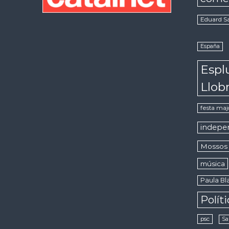
Eduard S
España
Espl
Llob
festa maj
indepe
Mossos 
música
Paula Bla
Polít
psc
Sa