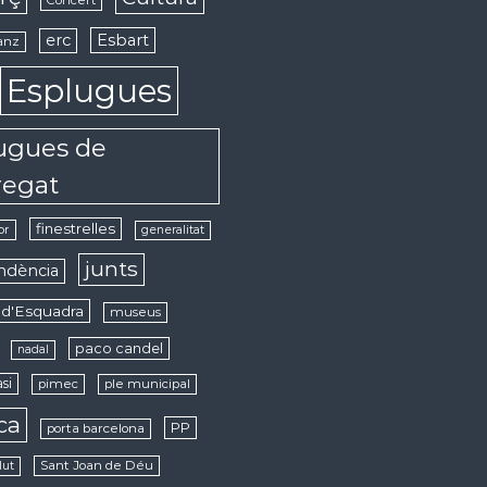
erc
Esbart
anz
Esplugues
ugues de
regat
finestrelles
or
generalitat
junts
ndència
d'Esquadra
museus
paco candel
nadal
si
pimec
ple municipal
ica
PP
porta barcelona
Sant Joan de Déu
lut