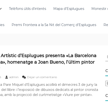
Telèfons útils d’interés
Mapa d’Esplugues
Monestir 
ies
Premi Frontera a la 5a Nit del Comerç d’Esplugues
Re
e Artístic d’Esplugues presenta «La Barcelona
a», homenatge a Joan Bueno, l’últim pintor
C
6
admin
Dejar un comentario
ca Pare Miquel d’Esplugues acollirà el dimecres 3 de juny la
del llibre i l’exposició de dibuixos dedicats al pintor cronista
a, amb la projecció del curtmetratge «Viure per pintar».
C