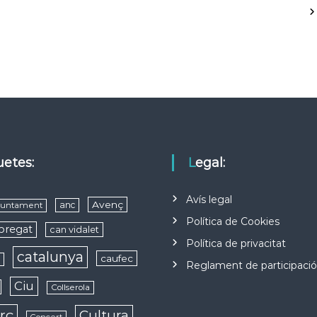
quetes:
Legal:
Avís legal
Avenç
anc
juntament
Política de Cookies
obregat
can vidalet
Política de privacitat
catalunya
caufec
s
Reglament de participaci
Ciu
Collserola
rç
Cultura
Concert