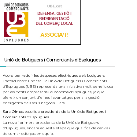
Uníó de Botiguers i Comerciants d’Esplugues
Acord per reduir les despeses elèctriques dels botiguers
L'acord entre Endesa i la Unió de Botiguers i Comerciants
d'Esplugues (UBE) representa una iniciativa molt beneficiosa
per als petits empresaris i autònoms d'Esplugues, ja que
ofereix un conjunt d'eines i avantatges per a la gestió
energètica dels seus negocis i llars.
Sara Olmos escollida presidenta de la Unió de Botiguers i
Comerciants d’Esplugues
La nova i primera presidenta de la Unió de Botiguers
d'Esplugues, encara aquesta etapa que qualifica de canvis i
de sumar esforços en equip.