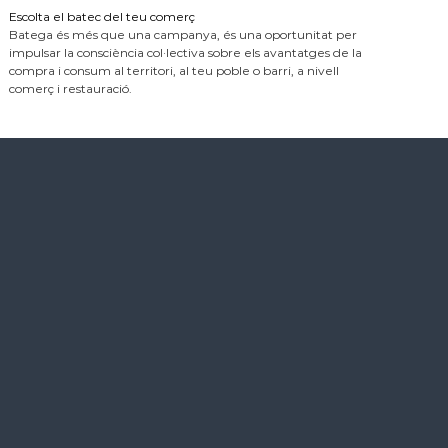
Escolta el batec del teu comerç
Batega és més que una campanya, és una oportunitat per
impulsar la consciència col·lectiva sobre els avantatges de la
compra i consum al territori, al teu poble o barri, a nivell
comerç i restauració.
ó