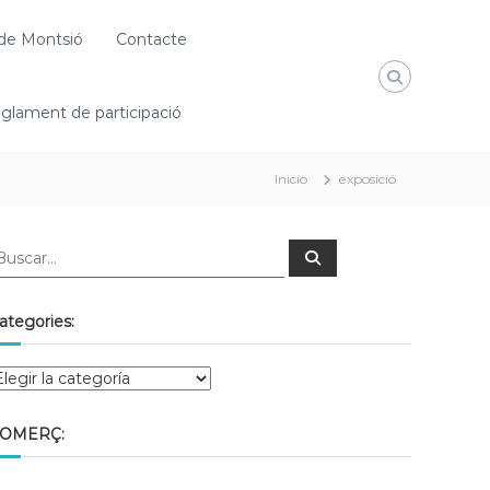
de Montsió
Contacte
glament de participació
Inicio
exposició
ategories:
OMERÇ: