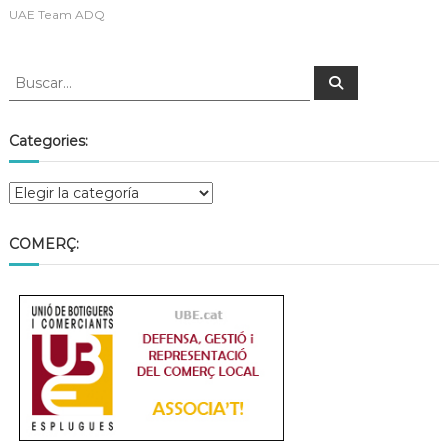
a
UAE Team ADQ
t
Categories:
COMERÇ: