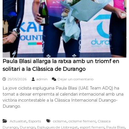
s
m
a
d
c
e
i
L
ó
d
l
'
o
E
b
s
p
r
l
e
Paula Blasi allarga la ratxa amb un triomf en
u
g
g
solitari a la Clàssica de Durango
u
a
e
25/05/2026
admin
Dejar un comentario
t
s
d
La jove ciclista espluguina Paula Blasi (UAE Team ADQ) ha
e
tornat a deixar empremta al calendari internacional amb una
L
victòria incontestable a la Clàssica Internacional Durango-
l
Durango.
o
b
r
,
,
,
Actualitat
Esports
ciclisme
ciclisme femení
Clàssica
e
,
,
,
,
,
Durango
Durango
Esplugues de Llobregat
esport femení
Paula Blasi
g