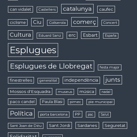
catalunya
caufec
can vidalet
Castellers
comerç
Ciu
ciclisme
Collserola
Concert
Cultura
erc
Esbart
Eduard Sanz
España
Esplugues
Esplugues de Llobregat
festa major
junts
independència
finestrelles
generalitat
Mossos d'Esquadra
música
museus
nadal
paco candel
Paula Blasi
pimec
ple municipal
Política
PP
porta barcelona
psc
Salut
Sant Jordi
Sardanes
Seguretat
Sant Joan de Déu
Solidaritat