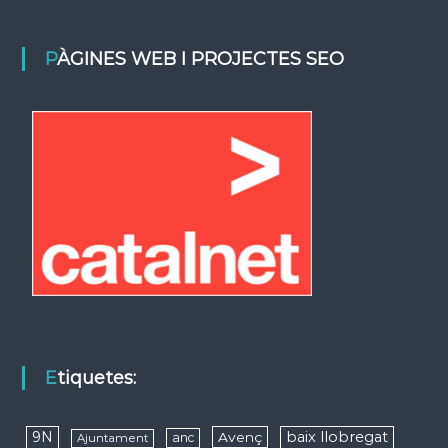
PÀGINES WEB I PROJECTES SEO
Etiquetes:
9N
baix llobregat
Avenç
anc
Ajuntament