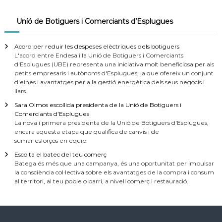
Uníó de Botiguers i Comerciants d’Esplugues
Acord per reduir les despeses elèctriques dels botiguers
L'acord entre Endesa i la Unió de Botiguers i Comerciants
d'Esplugues (UBE) representa una iniciativa molt beneficiosa per als
petits empresaris i autònoms d'Esplugues, ja que ofereix un conjunt
d'eines i avantatges per a la gestió energètica dels seus negocis i
llars.
Sara Olmos escollida presidenta de la Unió de Botiguers i
Comerciants d’Esplugues
La nova i primera presidenta de la Unió de Botiguers d'Esplugues,
encara aquesta etapa que qualifica de canvis i de
sumar esforços en equip.
Escolta el batec del teu comerç
Batega és més que una campanya, és una oportunitat per impulsar
la consciència col·lectiva sobre els avantatges de la compra i consum
al territori, al teu poble o barri, a nivell comerç i restauració.