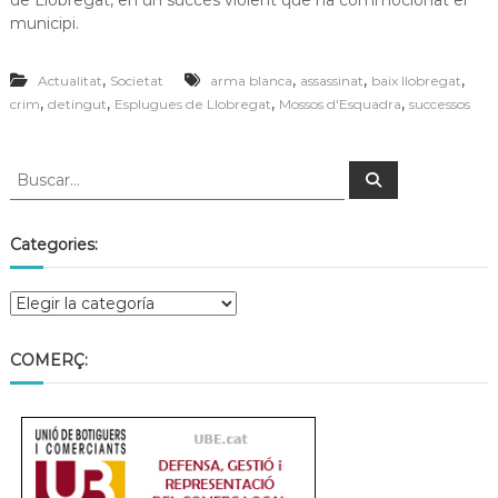
de Llobregat, en un succés violent que ha commocionat el
municipi.
,
,
,
,
Actualitat
Societat
arma blanca
assassinat
baix llobregat
,
,
,
,
crim
detingut
Esplugues de Llobregat
Mossos d'Esquadra
successos
Categories:
COMERÇ: