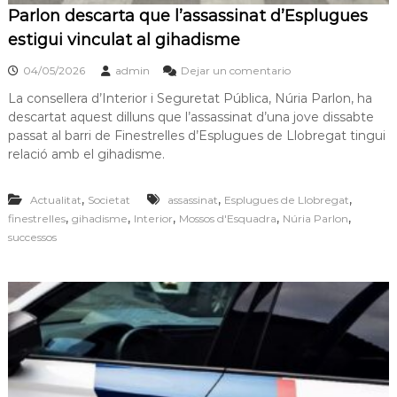
Parlon descarta que l’assassinat d’Esplugues
estigui vinculat al gihadisme
04/05/2026
admin
Dejar un comentario
La consellera d’Interior i Seguretat Pública, Núria Parlon, ha
descartat aquest dilluns que l’assassinat d’una jove dissabte
passat al barri de Finestrelles d’Esplugues de Llobregat tingui
relació amb el gihadisme.
,
,
,
Actualitat
Societat
assassinat
Esplugues de Llobregat
,
,
,
,
,
finestrelles
gihadisme
Interior
Mossos d'Esquadra
Núria Parlon
successos