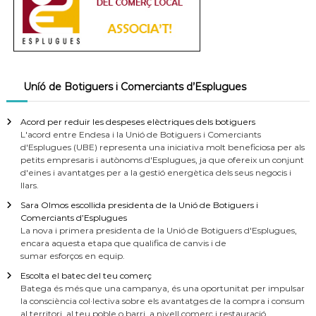
Uníó de Botiguers i Comerciants d’Esplugues
Acord per reduir les despeses elèctriques dels botiguers
L'acord entre Endesa i la Unió de Botiguers i Comerciants
d'Esplugues (UBE) representa una iniciativa molt beneficiosa per als
petits empresaris i autònoms d'Esplugues, ja que ofereix un conjunt
d'eines i avantatges per a la gestió energètica dels seus negocis i
llars.
Sara Olmos escollida presidenta de la Unió de Botiguers i
Comerciants d’Esplugues
La nova i primera presidenta de la Unió de Botiguers d'Esplugues,
encara aquesta etapa que qualifica de canvis i de
sumar esforços en equip.
Escolta el batec del teu comerç
Batega és més que una campanya, és una oportunitat per impulsar
la consciència col·lectiva sobre els avantatges de la compra i consum
al territori, al teu poble o barri, a nivell comerç i restauració.