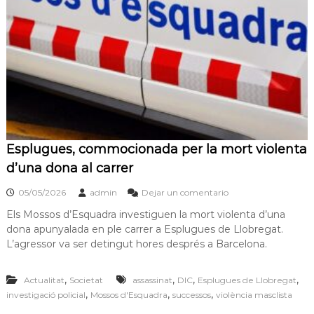
s
m
a
d
c
e
i
L
ó
d
l
'
o
E
b
s
p
r
l
e
Esplugues, commocionada per la mort violenta
u
g
g
d’una dona al carrer
u
a
e
05/05/2026
admin
Dejar un comentario
t
s
d
Els Mossos d’Esquadra investiguen la mort violenta d’una
e
dona apunyalada en ple carrer a Esplugues de Llobregat.
L
L’agressor va ser detingut hores després a Barcelona.
l
o
b
,
,
,
,
Actualitat
Societat
assassinat
DIC
Esplugues de Llobregat
r
,
,
,
investigació policial
Mossos d'Esquadra
successos
violència masclista
e
g