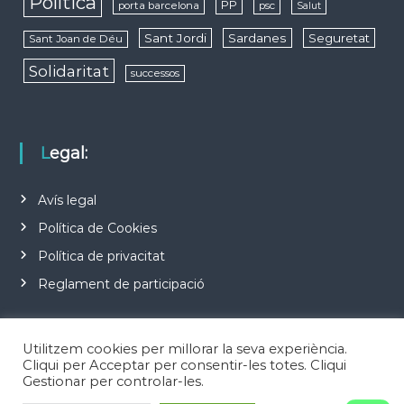
Política
PP
porta barcelona
psc
Salut
Sant Jordi
Sardanes
Seguretat
Sant Joan de Déu
Solidaritat
successos
Legal:
Avís legal
Política de Cookies
Política de privacitat
Reglament de participació
Utilitzem cookies per millorar la seva experiència.
Cliqui per Acceptar per consentir-les totes. Cliqui
Gestionar per controlar-les.