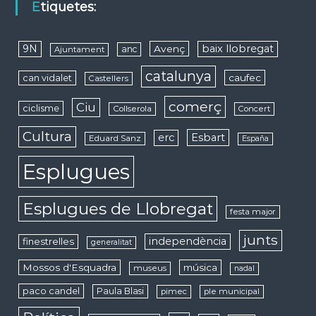
Etiquetes:
9N
baix llobregat
Avenç
anc
Ajuntament
catalunya
caufec
can vidalet
Castellers
comerç
Ciu
ciclisme
Collserola
Concert
Cultura
erc
Esbart
Eduard Sanz
España
Esplugues
Esplugues de Llobregat
festa major
junts
independència
finestrelles
generalitat
Mossos d'Esquadra
música
museus
nadal
paco candel
Paula Blasi
pimec
ple municipal