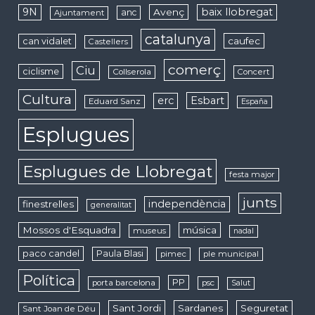
9N
baix llobregat
Avenç
anc
Ajuntament
catalunya
caufec
can vidalet
Castellers
comerç
Ciu
ciclisme
Collserola
Concert
Cultura
erc
Esbart
Eduard Sanz
España
Esplugues
Esplugues de Llobregat
festa major
junts
independència
finestrelles
generalitat
Mossos d'Esquadra
música
museus
nadal
paco candel
Paula Blasi
pimec
ple municipal
Política
PP
porta barcelona
psc
Salut
Sant Jordi
Sardanes
Seguretat
Sant Joan de Déu