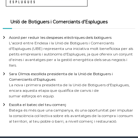
Uníó de Botiguers i Comerciants d’Esplugues
Acord per reduir les despeses elèctriques dels botiguers
L'acord entre Endesa i la Unió de Botiguers i Comerciants
d'Esplugues (UBE) representa una iniciativa molt beneficiosa per als
petits empresaris i autònoms d'Esplugues, ja que ofereix un conjunt
d'eines i avantatges per a la gestió energètica dels seus negocis i
llars.
Sara Olmos escollida presidenta de la Unió de Botiguers i
Comerciants d’Esplugues
La nova i primera presidenta de la Unió de Botiguers d'Esplugues,
encara aquesta etapa que qualifica de canvis i de
sumar esforços en equip.
Escolta el batec del teu comerç
Batega és més que una campanya, és una oportunitat per impulsar
la consciència col·lectiva sobre els avantatges de la compra i consum
al territori, al teu poble o barri, a nivell comerç i restauració.