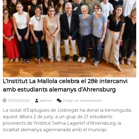
s
m
a
d
c
e
i
L
ó
d
l
'
o
E
b
s
p
r
l
e
u
g
g
u
a
L’Institut La Mallola celebra el 28è intercanvi
e
t
s
amb estudiants alemanys d’Ahrensburg
d
e
07/06/2026
admin
Dejar un comentario
L
La ciutat d’Esplugues de Llobregat ha donat la benvinguda,
l
o
aquest dilluns 2 de juny, a un grup de 21 estudiants
b
provinents de l’institut Selma Lagerlöf d’Ahrensburg, la
r
localitat alemanya agermanada amb el municipi.
e
g